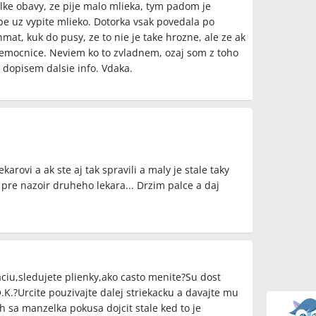
lke obavy, ze pije malo mlieka, tym padom je
be uz vypite mlieko. Dotorka vsak povedala po
at, kuk do pusy, ze to nie je take hrozne, ale ze ak
nemocnice. Neviem ko to zvladnem, ozaj som z toho
 dopisem dalsie info. Vdaka.
arovi a ak ste aj tak spravili a maly je stale taky
 pre nazoir druheho lekara... Drzim palce a daj
ciu,sledujete plienky,ako casto menite?Su dost
.K.?Urcite pouzivajte dalej striekacku a davajte mu
 sa manzelka pokusa dojcit stale ked to je