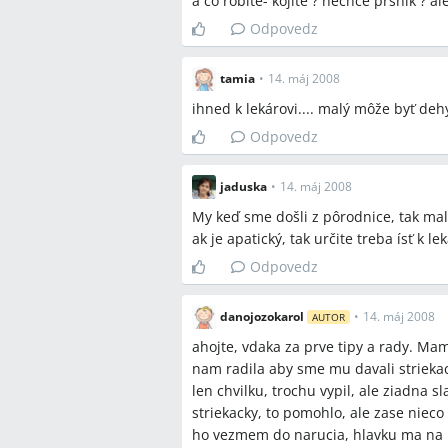
a co robite- kojite ? nechce prsnik ? ale
Odpovedz
tamia
•
14. máj 2008
ihned k lekárovi.... malý môže byť deh
Odpovedz
jaduska
•
14. máj 2008
My keď sme došli z pôrodnice, tak mal
ak je apatický, tak určite treba ísť k lek
Odpovedz
danojozokarol
•
14. máj 2008
AUTOR
ahojte, vdaka za prve tipy a rady. Mam
nam radila aby sme mu davali strieka
len chvilku, trochu vypil, ale ziadna 
striekacky, to pomohlo, ale zase nieco 
ho vezmem do narucia, hlavku ma na 