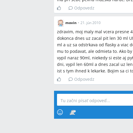
Odpovedz
movin
•
21. jún 2010
zdravim, moj maly mal vcera presne 4 
dokonca dnes uz zacal pit len 30 ml 
ml a uz sa odstrkava od flasky a viac
mu to podavat, ale odmieta to. Ako b
vypil naraz 90ml, niekedy si este aj p
dni, vypil len 60ml a dnes zacal uz le
ist s tym ihned k lekarke. Bojim sa ci t
Odpovedz