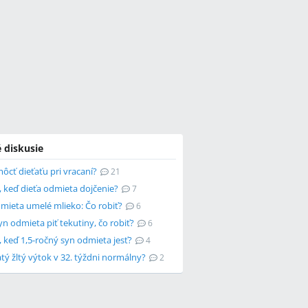
 diskusie
ôcť dieťaťu pri vracaní?
21
, keď dieťa odmieta dojčenie?
7
dmieta umelé mlieko: Čo robiť?
6
n odmieta piť tekutiny, čo robiť?
6
, keď 1,5-ročný syn odmieta jesť?
4
tý žltý výtok v 32. týždni normálny?
2