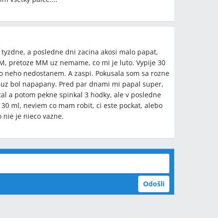
tyzdne, a posledne dni zacina akosi malo papat,
UM, pretoze MM uz nemame, co mi je luto. Vypije 30
 do neho nedostanem. A zaspi. Pokusala som sa rozne
y uz bol napapany. Pred par dnami mi papal super,
ytal a potom pekne spinkal 3 hodky, ale v posledne
n 30 ml, neviem co mam robit, ci este pockat, alebo
o nie je nieco vazne.
Odošli