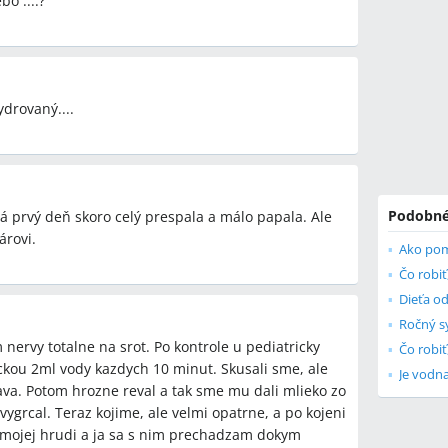
bo ....?
ydrovaný....
Podobné
á prvý deň skoro celý prespala a málo papala. Ale
árovi.
Ako pom
Čo robiť
Dieťa o
Ročný sy
 nervy totalne na srot. Po kontrole u pediatricky
Čo robiť
ckou 2ml vody kazdych 10 minut. Skusali sme, ale
Je vodna
slava. Potom hrozne reval a tak sme mu dali mlieko zo
vygrcal. Teraz kojime, ale velmi opatrne, a po kojeni
mojej hrudi a ja sa s nim prechadzam dokym