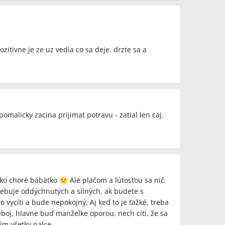
zitivne je ze uz vedia co sa deje. drzte sa a
omalicky zacina prijimat potravu - zatial len caj.
ako choré bábätko
Ale plačom a ľútosťou sa nič
trebuje oddýchnutých a silných, ak budete s
 vycíti a bude nepokojný. Aj keď to je ťažké, treba
boj, hlavne buď manželke oporou, nech cíti, že sa
m všetky palce....