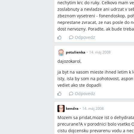
nechytim krc do ruky. Celkovo mam ve
zoslabnuty a nevladze ani udrzat v se
zbeznom vysetreni - fonendoskop, pohm
neprestane zvracat, ze nas posle do 
dost nervozny. Poradte, ak bude treba
Odpovedz
petulienka
•
14. máj 2008
dajozokarol,
ja byt na vasom mieste ihned letim k lek
isty, isla by som na pohotovost, aspon
vediet ako ste dopadli
Odpovedz
kendra
•
14. máj 2008
Mozem sa pridat,moze ist o dehydrata
precurane?A v porodnici bolo vsetko O
cistu dojcensku prevarenu vodu a nech