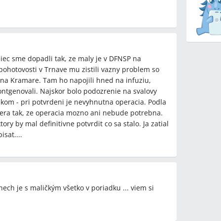
niec sme dopadli tak, ze maly je v DFNSP na
hotovosti v Trnave mu zistili vazny problem so
 na Kramare. Tam ho napojili hned na infuziu,
rontgenovali. Najskor bolo podozrenie na svalovy
kom - pri potvrdeni je nevyhnutna operacia. Podla
yzera tak, ze operacia mozno ani nebude potrebna.
ory by mal definitivne potvrdit co sa stalo. Ja zatial
sat....
 nech je s maličkým všetko v poriadku ... viem si