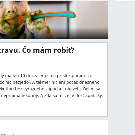
travu. Čo mám robiť?
y ma len 10 dni, vcera sme prisli z porodnice
oc nic nezjedol. A takmer nic ani pocas dnesneho
tekutinu bez vyrazneho zapachu, nie vela. Bojim sa
 neprijima tekutiny. A zda sa mi ze je dost apaticky.