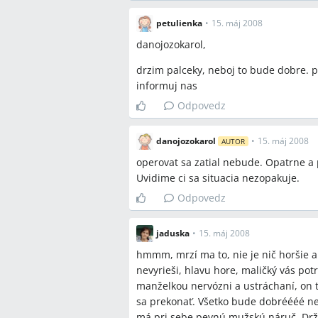
petulienka
•
15. máj 2008
danojozokarol,
drzim palceky, neboj to bude dobre. po
informuj nas
Odpovedz
danojozokarol
•
15. máj 2008
AUTOR
operovat sa zatial nebude. Opatrne a p
Uvidime ci sa situacia nezopakuje.
Odpovedz
jaduska
•
15. máj 2008
hmmm, mrzí ma to, nie je nič horšie 
nevyrieši, hlavu hore, maličký vás po
manželkou nervózni a ustráchaní, on to
sa prekonať. Všetko bude dobréééé ne
má pri sebe pevnú mužskú náruč. Drží