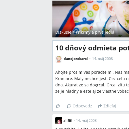
Diskusie
Príkrmy a prvé jedlá
10 dňový odmieta po
danojozokarol
14. máj 2008
Ahojte prosim Vas poradte mi. Nas mal
Kramare. Maly nechce jest. Cez celu n
dna. Akurat ze sa dogrcal. Grcal zltu 
ze je hladny a este aj ze vlastne vobec
Odpovedz
Zdieľaj
alififi
•
14. máj 2008