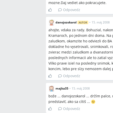
mozne.Daj vediet ako pokracujete.
Odpovedz
danojozokarol
•
15. máj 2008
AUTOR
ahojte, vdaka za rady. Bohuzial, nako
Kramaroch, po jednom dni doma. Na po
zaludkom, okamzite ho odviezli do BA
dokladne ho vysetrovali, snimkovali, 
zvierac medzi zaludkom a dvanastorni
poslednych informacii ale to zatial v
Vilko prave isiel na posledny snimok, kt
koncim, lebo pre slzy nemozem dalej pi
Odpovedz
majka35
•
15. máj 2008
bože ... danojozokarol ... držím palce,
predstaviť, ako sa cítiš ...
Odpovedz