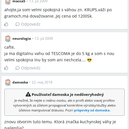
macca5
•
13. júl 2009
ahojte,ja som velmi spokojná s váhou zn. KRUPS,váži po
gramoch,má dovažovanie..Jej cena od 1200Sk.
Odpovedz
neurologia
•
13. júl 2009
cafte,
ja ma digitalnu vahu od TESCOMA je do 5 kg a som s nou
velmi spokojna inu by som ani nechcela....
Odpovedz
damoska
•
22. máj 2018
Používateľ damoska je nedôveryhodný
Je možné, že nejde o reálnu osobu, ale o profil alebo viacej profilov
vytvorených za účelom propagovať konkrétne výrobky/služby alebo
účelovo manipulovať diskusiu. Pozri
príspevky od damoska
.
znovu otvorim tuto temu. Ktorá značka kuchynskej váhy je
najlepšia?