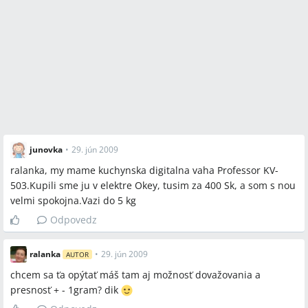
junovka
•
29. jún 2009
ralanka, my mame kuchynska digitalna vaha Professor KV-
503.Kupili sme ju v elektre Okey, tusim za 400 Sk, a som s nou
velmi spokojna.Vazi do 5 kg
Odpovedz
ralanka
•
29. jún 2009
AUTOR
chcem sa ťa opýtať máš tam aj možnosť dovažovania a
presnosť + - 1gram? dik