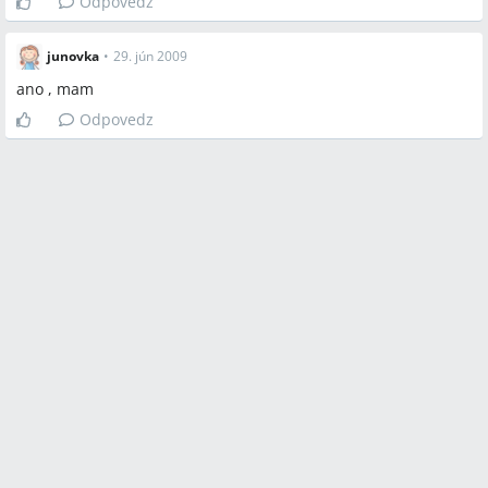
Odpovedz
junovka
•
29. jún 2009
ano , mam
Odpovedz