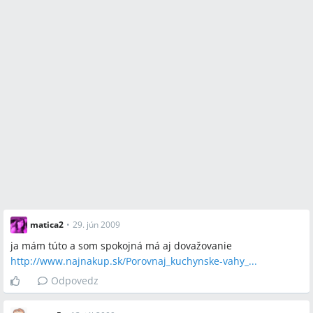
matica2
•
29. jún 2009
ja mám túto a som spokojná má aj dovažovanie
http://www.najnakup.sk/Porovnaj_kuchynske-vahy_...
Odpovedz