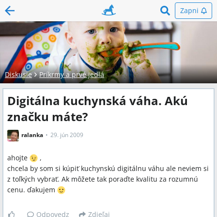
Zapni
Diskusie
Príkrmy a prvé jedlá
Digitálna kuchynská váha. Akú
značku máte?
ralanka
29. jún 2009
ahojte
,
chcela by som si kúpiť kuchynskú digitálnu váhu ale neviem si
z toľkých vybrať. Ak môžete tak poraďte kvalitu za rozumnú
cenu. ďakujem
Odpovedz
Zdieľaj