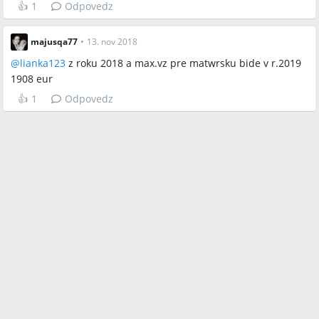
👍
1
Odpovedz
majusqa77
•
13. nov 2018
@
lianka123
z roku 2018 a max.vz pre matwrsku bide v r.2019
1908 eur
👍
1
Odpovedz