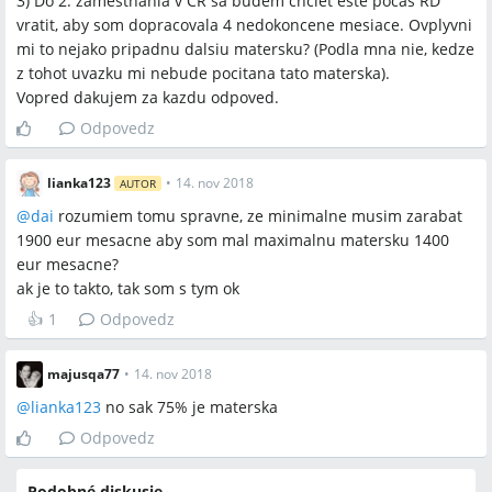
3) Do 2. zamestnania v CR sa budem chciet este pocas RD
vratit, aby som dopracovala 4 nedokoncene mesiace. Ovplyvni
mi to nejako pripadnu dalsiu matersku? (Podla mna nie, kedze
z tohot uvazku mi nebude pocitana tato materska).
Vopred dakujem za kazdu odpoved.
Odpovedz
lianka123
•
14. nov 2018
AUTOR
@
dai
rozumiem tomu spravne, ze minimalne musim zarabat
1900 eur mesacne aby som mal maximalnu matersku 1400
eur mesacne?
ak je to takto, tak som s tym ok
👍
1
Odpovedz
majusqa77
•
14. nov 2018
@
lianka123
no sak 75% je materska
Odpovedz
Podobné diskusie