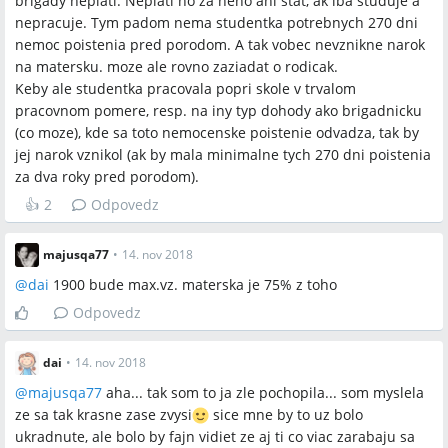
brigady neplati. Neplati ho za neho ani stat, ak iba studuje a
nepracuje. Tym padom nema studentka potrebnych 270 dni
nemoc poistenia pred porodom. A tak vobec nevznikne narok
na matersku. moze ale rovno zaziadat o rodicak.
Keby ale studentka pracovala popri skole v trvalom
pracovnom pomere, resp. na iny typ dohody ako brigadnicku
(co moze), kde sa toto nemocenske poistenie odvadza, tak by
jej narok vznikol (ak by mala minimalne tych 270 dni poistenia
za dva roky pred porodom).
👍
2
Odpovedz
majusqa77
•
14. nov 2018
@
dai
1900 bude max.vz. materska je 75% z toho
Odpovedz
dai
•
14. nov 2018
@
majusqa77
aha... tak som to ja zle pochopila... som myslela
ze sa tak krasne zase zvysi
sice mne by to uz bolo
ukradnute, ale bolo by fajn vidiet ze aj ti co viac zarabaju sa