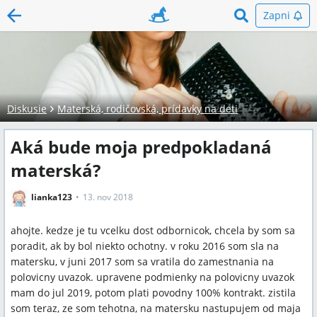
Zapni
Diskusie
Materská, rodičovská, prídavky na deti
Aká bude moja predpokladaná
materská?
lianka123
13. nov 2018
ahojte. kedze je tu vcelku dost odbornicok, chcela by som sa
poradit, ak by bol niekto ochotny. v roku 2016 som sla na
matersku, v juni 2017 som sa vratila do zamestnania na
polovicny uvazok. upravene podmienky na polovicny uvazok
mam do jul 2019, potom plati povodny 100% kontrakt. zistila
som teraz, ze som tehotna, na matersku nastupujem od maja