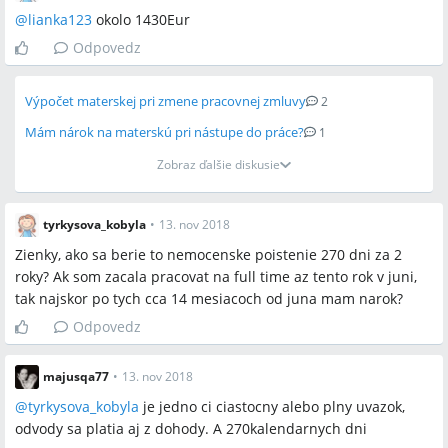
@
lianka123
okolo 1430Eur
Odpovedz
Výpočet materskej pri zmene pracovnej zmluvy
2
Mám nárok na materskú pri nástupe do práce?
1
Zobraz ďalšie diskusie
tyrkysova_kobyla
•
13. nov 2018
Zienky, ako sa berie to nemocenske poistenie 270 dni za 2
roky? Ak som zacala pracovat na full time az tento rok v juni,
tak najskor po tych cca 14 mesiacoch od juna mam narok?
Odpovedz
majusqa77
•
13. nov 2018
@
tyrkysova_kobyla
je jedno ci ciastocny alebo plny uvazok,
odvody sa platia aj z dohody. A 270kalendarnych dni