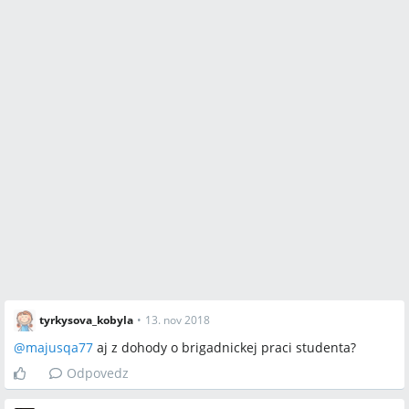
tyrkysova_kobyla
•
13. nov 2018
@
majusqa77
aj z dohody o brigadnickej praci studenta?
Odpovedz