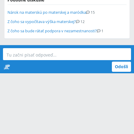
Nárok na materskú po materskej a maródka
15
Z čoho sa vypočítava výška materskej?
12
Z čoho sa bude rátať podpora v nezamestnanosti?
1
Odošli