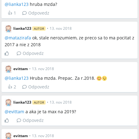
@
lianka123
hruba mzda?
👍
1
Odpovedz
lianka123
•
13. nov 2018
AUTOR
@
matazirafa
ok, stale nerozumiem, ze preco sa to ma pocitat z
2017 a nie z 2018
Odpovedz
evittam
•
13. nov 2018
@
lianka123
Hruba mzda. Prepac. Za r.2018.
👍
2
Odpovedz
lianka123
•
13. nov 2018
AUTOR
@
evittam
a aka je ta max na 2019?
Odpovedz
evittam
•
13. nov 2018