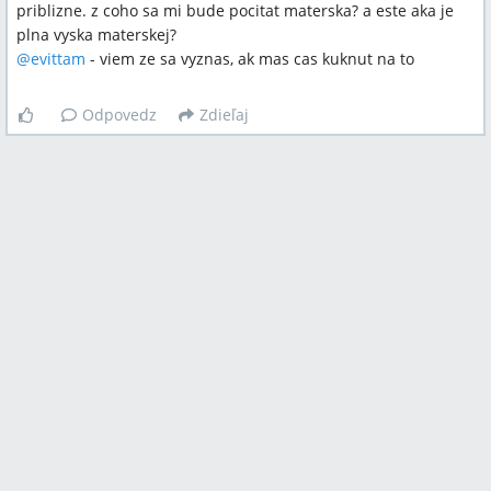
priblizne. z coho sa mi bude pocitat materska? a este aka je
plna vyska materskej?
@
evittam
- viem ze sa vyznas, ak mas cas kuknut na to
Odpovedz
Zdieľaj