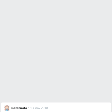
matazirafa
•
13. nov 2018