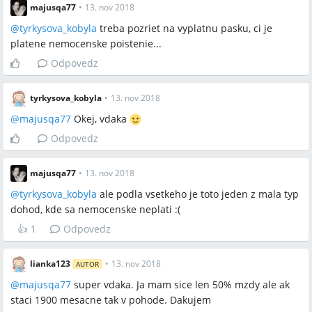
majusqa77
•
13. nov 2018
@
tyrkysova_kobyla
treba pozriet na vyplatnu pasku, ci je
platene nemocenske poistenie...
Odpovedz
tyrkysova_kobyla
•
13. nov 2018
@
majusqa77
Okej, vdaka
Odpovedz
majusqa77
•
13. nov 2018
@
tyrkysova_kobyla
ale podla vsetkeho je toto jeden z mala typ
dohod, kde sa nemocenske neplati :(
👍
1
Odpovedz
lianka123
•
13. nov 2018
AUTOR
@
majusqa77
super vdaka. Ja mam sice len 50% mzdy ale ak
staci 1900 mesacne tak v pohode. Dakujem