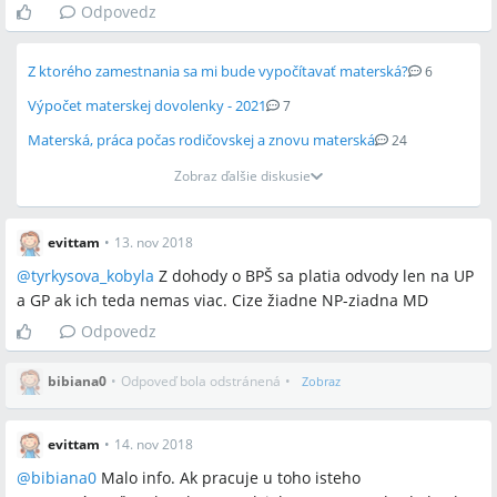
Odpovedz
Z ktorého zamestnania sa mi bude vypočítavať materská?
6
Výpočet materskej dovolenky - 2021
7
Materská, práca počas rodičovskej a znovu materská
24
Zobraz ďalšie diskusie
evittam
•
13. nov 2018
@
tyrkysova_kobyla
Z dohody o BPŠ sa platia odvody len na UP
a GP ak ich teda nemas viac. Cize žiadne NP-ziadna MD
Odpovedz
bibiana0
•
Odpoveď bola odstránená
•
Zobraz
evittam
•
14. nov 2018
@
bibiana0
Malo info. Ak pracuje u toho isteho