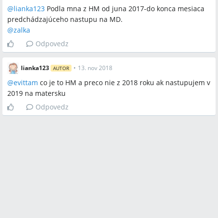
@
lianka123
Podla mna z HM od juna 2017-do konca mesiaca
predchádzajúceho nastupu na MD.
@
zalka
Odpovedz
lianka123
•
13. nov 2018
AUTOR
@
evittam
co je to HM a preco nie z 2018 roku ak nastupujem v
2019 na matersku
Odpovedz