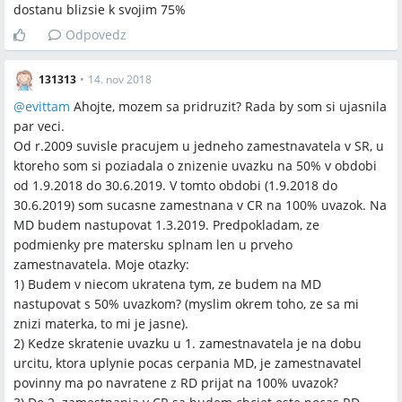
dostanu blizsie k svojim 75%
Odpovedz
131313
•
14. nov 2018
@
evittam
Ahojte, mozem sa pridruzit? Rada by som si ujasnila
par veci.
Od r.2009 suvisle pracujem u jedneho zamestnavatela v SR, u
ktoreho som si poziadala o znizenie uvazku na 50% v obdobi
od 1.9.2018 do 30.6.2019. V tomto obdobi (1.9.2018 do
30.6.2019) som sucasne zamestnana v CR na 100% uvazok. Na
MD budem nastupovat 1.3.2019. Predpokladam, ze
podmienky pre matersku splnam len u prveho
zamestnavatela. Moje otazky:
1) Budem v niecom ukratena tym, ze budem na MD
nastupovat s 50% uvazkom? (myslim okrem toho, ze sa mi
znizi materka, to mi je jasne).
2) Kedze skratenie uvazku u 1. zamestnavatela je na dobu
urcitu, ktora uplynie pocas cerpania MD, je zamestnavatel
povinny ma po navratene z RD prijat na 100% uvazok?