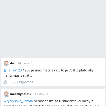
dai
•
14. nov 2018
@
lianka123
1900 je max materska... to je 75% z platu aky
nanu musis mat...
Odpovedz
moonlight1210
•
14. nov 2018
@
tyrkysova_kobyla
nemocenske sa u studenta/ky nikdy z