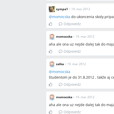
ficek.sk, tribunal.kapitula.sk
sympa1
•
19. mar 2012
Spomenuté produkty a m
@
momocska
do ukoncenia skoly.pripa
Odpovedz
zrušenie vyživovacej povinnosti, návr
dieťa, evidencia na ÚP, potvrdenie o 
momocska
•
19. mar 2012
judikatúra, R 100/1967, „spotrebované
aha ale ona uz nejde dalej tak do maj
Odpovedz
Miesta a osoby
Rimavská Sobota, Bratislava, Anglicko
zalka
•
19. mar 2012
@
momocska
študentom je do 31.8.2012 , takže aj c
Odpovedz
momocska
•
19. mar 2012
aha ale ona uz nejde dalej tak do maj
Odpovedz