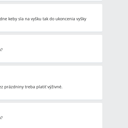
etódy
dne keby sla na vyšku tak do ukoncenia vyšky
h na súd, výkon rozhodnutia, exekúcia, prídavok na
štúdiu, denné štúdium, externé/diaľkové štúdium,
 výživné sa nevracia“ (sporné tvrdenie)
a?
ez prázdniny treba platiť výživné.
a?