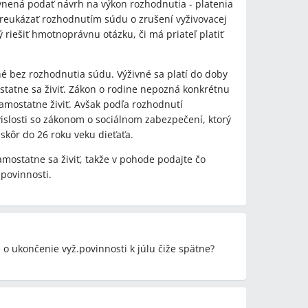
udzuje individualitu prípadu a môže využiť
nená podať návrh na výkon rozhodnutia - platenia
amestnaní.
preukázať rozhodnutím súdu o zrušení vyživovacej
 riešiť hmotnoprávnu otázku, či má priateľ platiť
ebo 26 rokov), po ktorej vyživovacia povinnosť
n o rodine neustanovuje pevnú vekovú hranicu a
vné bez rozhodnutia súdu. Výživné sa platí do doby
pnosť sa živiť nie je viazaná na vek; v diskusii sa
statne sa živiť. Zákon o rodine nepozná konkrétnu
k pri iných právnych úpravách (napr. prídavok na
samostatne živiť. Avšak podľa rozhodnutí
vislosti so zákonom o sociálnom zabezpečení, ktorý
skôr do 26 roku veku dieťaťa.
e výživného za obdobie, keď dieťa údajne
mostatne sa živiť, takže v pohode podajte čo
ajne neprizná výživné za obdobia, keď dieťa zjavne
 povinnosti.
údenia skutkového stavu súdom.
o ukončenie vyž.povinnosti k júlu čiže spätne?
rušenie vyživovacej povinnosti, pretože bez
sť formálne trvá.