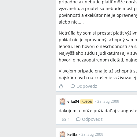
je schopnosť dieťaťa sa živiť; súd pos
prípadne ak nebude platiť môže opráv
potvrdenie zo školy alebo dôkazy o z
výživného, a priateľ sa nebude môsť 
povinnosti a exekútor nie je oprávnený
Q:
Existuje veková hranica (napr. 25 al
alebo nie.....
zaniká?
A:
Právnik v diskusii uviedol, že záko
Netrúfla by som si prestať platiť výži
citoval judikatúru (R 100/1967) že scho
pokiaľ nie je oprávnený schopný samo
tiež spomínali odkazy na 25. a 26. ro
lehotu, len hovorí o neschopnosti sa 
dieťa).
Najvyššieho súdu ( judikatúra) aj v sú
hovorí o nezaopatrenom dieťaťi, najne
Q:
Môže súd prikázať spätné vyplateni
pracovalo?
V tvojom prípade ona je už schopná sa
A:
V diskusii sa uvádzalo, že súd zvyč
najskôr návrh na zrušenie vzživovacej
pracovalo; rozhodnutie závisí od pos
Odpovedz
Závery z diskusie
vika34
•
28. aug 2009
AUTOR
dakujem a môže požiadať aj v auguste 
Zhoda
👍
1
Odpovedz
Potrebné je podať návrh na súd o z
právoplatného rozhodnutia povinno
kelila
•
28. aug 2009