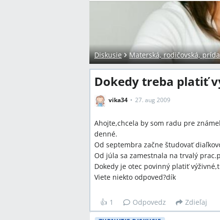
Diskusie
Materská, rodičovská, prída
Dokedy treba platiť v
vika34
27. aug 2009
Ahojte,chcela by som radu pre známeho
denné.
Od septembra začne študovať diaľkov
Od júla sa zamestnala na trvalý prac.
Dokedy je otec povinný platiť výživné,
Viete niekto odpoved?dík
👍
1
Odpovedz
Zdieľaj