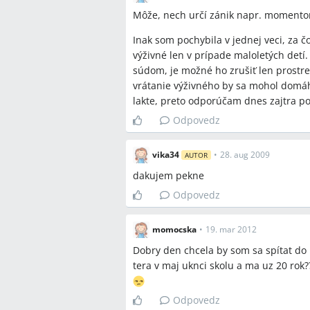
Môže, nech určí zánik napr. momento
Sporné názory
Inak som pochybila v jednej veci, za 
Možnosti: (a) niektorí diskutujúci t
výživné len v prípade maloletých detí. 
(spomínané 25/26 rokov) a prídavok 
súdom, je možné ho zrušiť len prostre
stanovisko v diskusii zdôrazňovalo
vrátanie výživného by sa mohol domáh
rozhodujúca je schopnosť dieťaťa sa
lakte, preto odporúčam dnes zajtra po
Odpovedz
Otvorené otázky
vika34
•
28. aug 2009
AUTOR
Ako presne súd posúdi nezamestnan
dakujem pekne
nezamestnanosťou pri rozhodovaní 
Do akej miery môže súd priznať spä
Odpovedz
dieťa pracovalo alebo študovalo.
momocska
•
19. mar 2012
Dobry den chcela by som sa spítat do 
tera v maj uknci skolu a ma uz 20 rok?
Spomenuté značky a firm
Úrad práce, Najvyšší súd, súd, exekút
Odpovedz