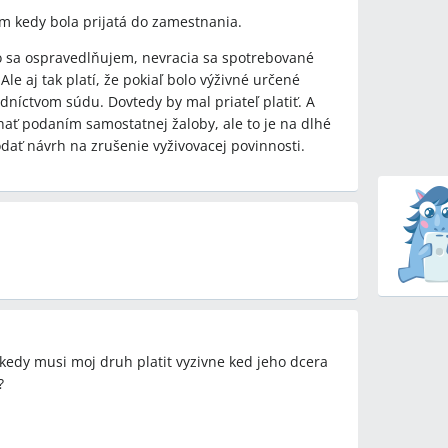
m kedy bola prijatá do zamestnania.
čo sa ospravedlňujem, nevracia sa spotrebované
vrdili, že existuje praktická veková hranica
Ale aj tak platí, že pokiaľ bolo výživné určené
na dieťa súvisí s 25. rokom; (b) právnické
dníctvom súdu. Dovtedy by mal priateľ platiť. A
, že zákon o rodine neustanovuje pevný vek a
ať podaním samostatnej žaloby, ale to je na dlhé
 živiť (judikatúra R 100/1967).
dať návrh na zrušenie vyživovacej povinnosti.
osť dieťaťa v regióne s vysokou
o pokračovaní vyživovacej povinnosti.
tné nároky na výživné za obdobia, keď sa tvrdí, že
kedy musi moj druh platit vyzivne ked jeho dcera
?
y
or, Paneurópska škola (panaeuropsku skolu),