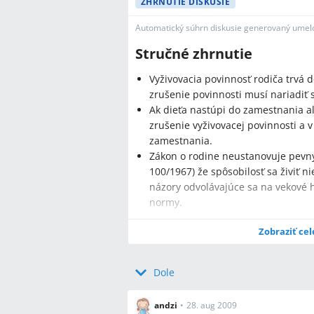
ZHRNUTIE DISKUSIE
Automatický súhrn diskusie generovaný umelo
Stručné zhrnutie
Vyživovacia povinnosť rodiča trvá d
zrušenie povinnosti musí nariadiť
Ak dieťa nastúpi do zamestnania a
zrušenie vyživovacej povinnosti a 
zamestnania.
Zákon o rodine neustanovuje pevný 
100/1967) že spôsobilosť sa živiť ni
názory odvolávajúce sa na vekové h
normy.
Zobraziť cel
Najčastejšie otázky
Dole
Q:
Dokedy má rodič povinnosť platiť vý
andzi
•
28. aug 2009
A:
Povinnosť trvá dovtedy, kým dieťa n