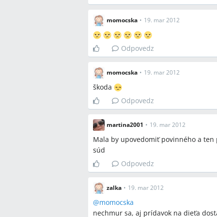
momocska
•
19. mar 2012
Odpovedz
momocska
•
19. mar 2012
škoda
Odpovedz
martina2001
•
19. mar 2012
Mala by upovedomiť povinného a ten p
súd
Odpovedz
zalka
•
19. mar 2012
@
momocska
nechmur sa, aj prídavok na dieťa dosta