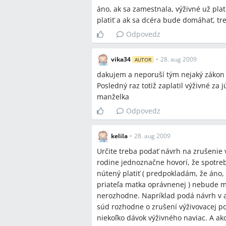
áno, ak sa zamestnala, výživné už pl
školu a nenavštevuje denné štúdium n
platiť a ak sa dcéra bude domáhať, tr
zrušenie vyživovacej povinnosti.
Odpovedz
Q:
Musí rodič požiadať súd, aby presta
A:
Áno, v diskusii je odporúčanie poda
vika34
•
28. aug 2009
bez právoplatného rozhodnutia súdneh
AUTOR
dakujem a neporuší tým nejaký zákon 
Q:
Môže rodič prestať platiť hneď, ak
Posledný raz totiž zaplatil výživné za
A:
V diskusii odborníci odporúčali nep
manželka
súdny návrh a v ňom uviesť deň, od k
Odpovedz
zamestnania).
Q:
Ak dieťa študuje, musí sa výživné p
kelila
•
28. aug 2009
A:
Diskutujúci uvádzali, že študenta s
Určite treba podať návrh na zrušenie v
(príklady v diskusii uvádzali výplaty 
rodine jednoznačne hovorí, že spotreb
začiatku školského roka), preto je bež
nútený platiť ( predpokladám, že áno, 
posudzovaní povinnosti.
priateľa matka oprávnenej ) nebude m
Q:
Má nárok na výživné dospelé dieťa,
nerozhodne. Napríklad podá návrh v a
úrade práce?
súd rozhodne o zrušení výživovacej po
A:
Diskutovalo sa, že evidencia na Úra
niekoľko dávok výživného naviac. A ak