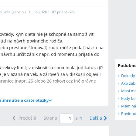
u inteligenciou
·
1. jún 2026
·
107 príspevkov
ovtedy, kým dieťa nie je schopné sa samo živiť;
 súd na návrh povinného rodiča.
lebo prestane študovať, rodič môže podať návrh na
v návrhu určiť zánik napr. od momentu prijatia do
Podobné
vekový limit; v diskusii sa spomínala judikatúra (R
e je viazaná na vek, a zároveň sa v diskusii objavili
ranice (napr. 25 alebo 26 rokov) cez iné právne
Musí man
Kedy kon
é zhrnutie a časté otázky
Mám nár
Povinnos
Predošlá
Strana
z
4
Ďalšia
živné, keď dieťa ukončí strednú školu?
ie je schopné samo sa živiť; ak dieťa ukončí strednú