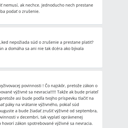
atiť nemusí, ak nechce. Jednoducho nech prestane
a vysokej škole, rodič môže podať návrh na súd o
eba podať o zrušenie.
l platiť výživné?
ť návrh na zrušenie vyživovacej povinnosti na súd;
o orgánu rodič formálne zostáva povinný platiť.
,ked nepožiada súd o zrušenie a prestane platiť?
 má podozrenie, že dieťa sa zamestnalo?
 jún a domáha sa ani nie tak dcéra ako bývala
řestávať platiť bez rozsudku; namiesto toho podať
torého má povinnosť zaniknúť (napr. nástup do
latiť aj počas prázdnin?
úvisle chráni status študenta aj cez letné prázdniny
yživovacej povinnosti ! Čo najskôr, pretože zákon o
prídavku a pokračovanie platenia výživného do
ované výživné sa nevracia!!!!! Takže ak bude priateľ
né, že súd berie do úvahy školský rok pri
pretože asi bude podľa tvojho príspevku tlačiť na
ať páky na vrátanie výživného, pokiaľ súd
 ktoré opakovane brigáduje alebo je evidované na
uguste a bude žiadať zrušiť výživné od septembra,
vinnosti v decembri, tak vyplatí oprávnenej
de práce je právo, nie povinnosť, a že rozhodujúca
o hovorí zákon spotrebované výživné sa nevracia.