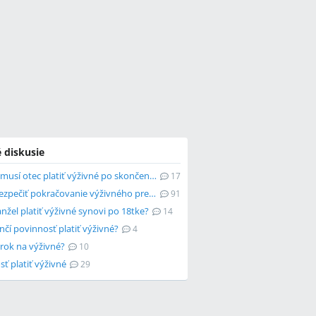
 diskusie
Dokedy musí otec platiť výživné po skončení školy?
17
Ako zabezpečiť pokračovanie výživného pre študujúcu dcéru?
91
žel platiť výživné synovi po 18tke?
14
čí povinnosť platiť výživné?
4
ok na výživné?
10
ť platiť výživné
29