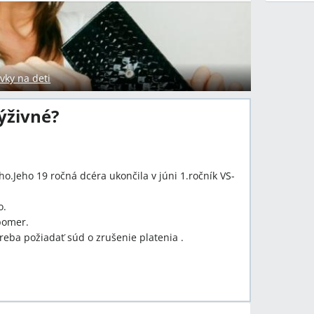
vky na deti
ýživné?
.Jeho 19 ročná dcéra ukončila v júni 1.ročník VS-
o.
pomer.
treba požiadať súd o zrušenie platenia .