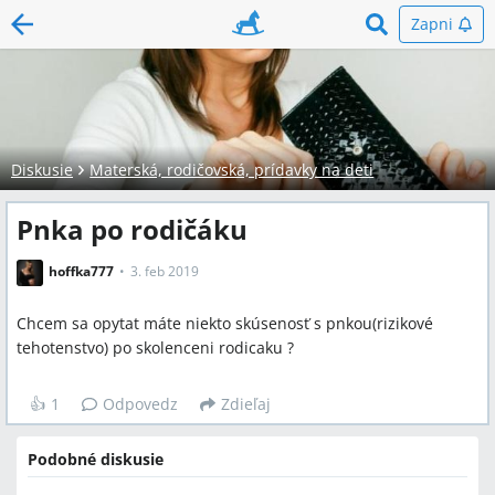
Zapni
Diskusie
Materská, rodičovská, prídavky na deti
Pnka po rodičáku
hoffka777
3. feb 2019
Chcem sa opytat máte niekto skúsenosť s pnkou(rizikové
tehotenstvo) po skolenceni rodicaku ?
👍
1
Odpovedz
Zdieľaj
Podobné diskusie