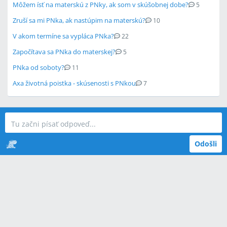
Môžem ísť na materskú z PNky, ak som v skúšobnej dobe?
5
Zruší sa mi PNka, ak nastúpim na materskú?
10
V akom termíne sa vypláca PNka?
22
Započítava sa PNka do materskej?
5
PNka od soboty?
11
Axa životná poistka - skúsenosti s PNkou
7
Odošli