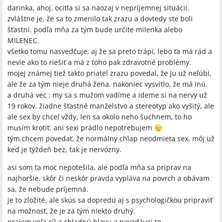
darinka, ahoj. ocitla si sa naozaj v nepríjemnej situácii.
zvláštne je, že sa to zmenilo tak zrazu a dovtedy ste boli
šťastní. podľa mňa za tým bude určite milenka alebo
MILENEC.
všetko tomu nasvedčuje, aj že sa preto trápi, lebo ťa má rád a
nevie ako to riešiť a má z toho pak zdravotné problémy.
mojej známej tiež takto priatel zrazu povedal, že ju už neľúbi,
ale že za tým nieje druhá žena. nakoniec vysvitlo, že má inú.
a druhá vec : my sa s mužom vadíme a ideme si na nervy už
19 rokov. žiadne šťastné manželstvo a stereotyp ako vyšitý, ale
ale sex by chcel vždy, len sa okolo neho šuchnem, to ho
musím krotiť. ani sexi prádlo nepotrebujem
tým chcem povedať, že normálny chlap neodmieta sex. môj už
keď je týždeň bez, tak je nervózny.
asi som ťa moc nepotešila, ale podľa mňa sa priprav na
najhoršie. skôr či neskôr pravda vypláva na povrch a obávam
sa, že nebude príjemná.
je to zložité, ale skús sa dopredu aj s psychologičkou pripraviť
na možnosť, že je za tým niekto druhý.
prajem veľa síl a chladnú hlavu a nevzdávaj to.