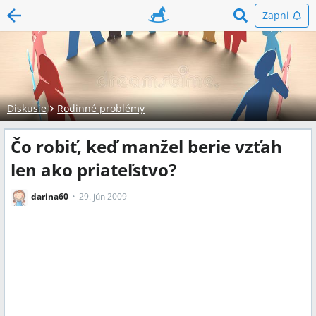
Zapni
Diskusie
Rodinné problémy
Čo robiť, keď manžel berie vzťah
len ako priateľstvo?
darina60
29. jún 2009