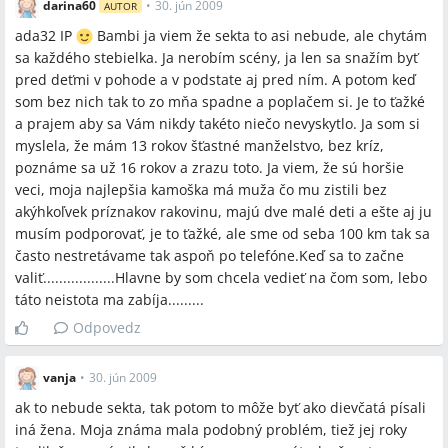
darina60
•
30. jún 2009
AUTOR
ada32 IP
Bambi ja viem že sekta to asi nebude, ale chytám
sa každého stebielka. Ja nerobím scény, ja len sa snažím byť
pred deťmi v pohode a v podstate aj pred ním. A potom keď
som bez nich tak to zo mňa spadne a poplačem si. Je to ťažké
a prajem aby sa Vám nikdy takéto niečo nevyskytlo. Ja som si
myslela, že mám 13 rokov šťastné manželstvo, bez kríz,
poznáme sa už 16 rokov a zrazu toto. Ja viem, že sú horšie
veci, moja najlepšia kamoška má muža čo mu zistili bez
akýhkoľvek príznakov rakovinu, majú dve malé deti a ešte aj ju
musím podporovať, je to ťažké, ale sme od seba 100 km tak sa
často nestretávame tak aspoň po telefóne.Keď sa to začne
valiť..................Hlavne by som chcela vedieť na čom som, lebo
táto neistota ma zabíja.........
Odpovedz
vanja
•
30. jún 2009
ak to nebude sekta, tak potom to môže byť ako dievčatá písali
iná žena. Moja známa mala podobný problém, tiež jej roky