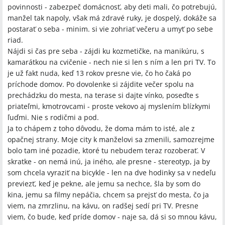
povinnosti - zabezpeč domácnosť, aby deti mali, čo potrebujú,
manžel tak napoly, však má zdravé ruky, je dospelý, dokáže sa
postarať o seba - minim. si vie zohriať večeru a umyť po sebe
riad.
Nájdi si čas pre seba - zájdi ku kozmetičke, na manikúru, s
kamarátkou na cvičenie - nech nie si len s ním a len pri TV. To
je už fakt nuda, keď 13 rokov presne vie, čo ho čaká po
príchode domov. Po dovolenke si zájdite večer spolu na
prechádzku do mesta, na terase si dajte vínko, poseďte s
priateľmi, kmotrovcami - proste vekovo aj myslením blízkymi
ľuďmi. Nie s rodičmi a pod.
Ja to chápem z toho dôvodu, že doma mám to isté, ale z
opačnej strany. Moje city k manželovi sa zmenili, samozrejme
bolo tam iné pozadie, ktoré tu nebudem teraz rozoberať. V
skratke - on nemá inú, ja iného, ale presne - stereotyp, ja by
som chcela vyraziť na bicykle - len na dve hodinky sa v nedeľu
previezť, keď je pekne, ale jemu sa nechce, šla by som do
kina, jemu sa filmy nepáčia, chcem sa prejsť do mesta, čo ja
viem, na zmrzlinu, na kávu, on radšej sedí pri TV. Presne
viem, čo bude, keď príde domov - naje sa, dá si so mnou kávu,