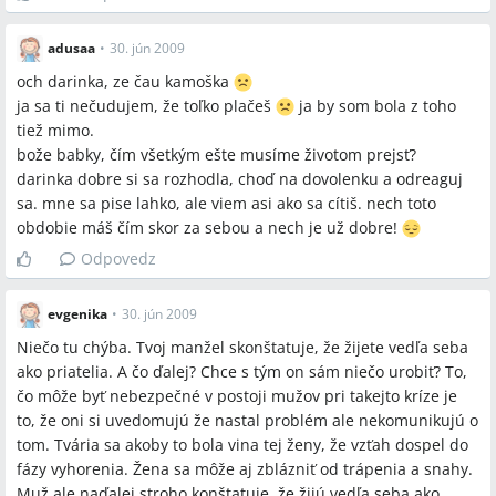
adusaa
•
30. jún 2009
och darinka, ze čau kamoška
ja sa ti nečudujem, že toľko plačeš
ja by som bola z toho
tiež mimo.
bože babky, čím všetkým ešte musíme životom prejsť?
darinka dobre si sa rozhodla, choď na dovolenku a odreaguj
sa. mne sa pise lahko, ale viem asi ako sa cítiš. nech toto
obdobie máš čím skor za sebou a nech je už dobre!
Odpovedz
evgenika
•
30. jún 2009
Niečo tu chýba. Tvoj manžel skonštatuje, že žijete vedľa seba
ako priatelia. A čo ďalej? Chce s tým on sám niečo urobiť? To,
čo môže byť nebezpečné v postoji mužov pri takejto kríze je
to, že oni si uvedomujú že nastal problém ale nekomunikujú o
tom. Tvária sa akoby to bola vina tej ženy, že vzťah dospel do
fázy vyhorenia. Žena sa môže aj zblázniť od trápenia a snahy.
Muž ale naďalej stroho konštatuje, že žijú vedľa seba ako