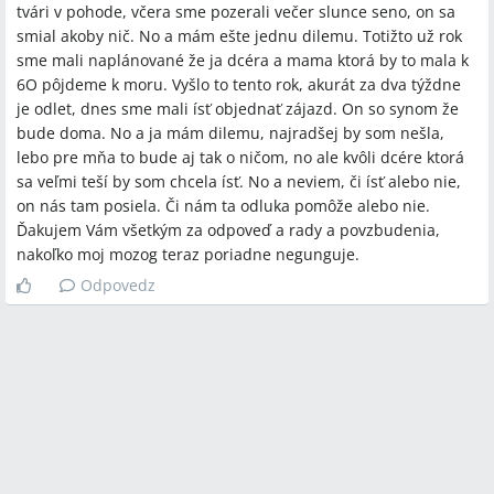
tvári v pohode, včera sme pozerali večer slunce seno, on sa
rozvod a nechať ju na dostupnom mieste ako tlak.
smial akoby nič. No a mám ešte jednu dilemu. Totižto už rok
Q:
Aké konkrétne aktivity môžu pomôcť „oživiť“ vzťah?
sme mali naplánované že ja dcéra a mama ktorá by to mala k
A:
V návrhoch boli uvedené spoločenské tance, kurz, sauna,
6O pôjdeme k moru. Vyšlo to tento rok, akurát za dva týždne
spoločné športovanie, víkendové pobyty bez detí a
je odlet, dnes sme mali ísť objednať zájazd. On so synom že
„okorenenie“ intímneho života (spodné prádlo, zmena v spálni).
bude doma. No a ja mám dilemu, najradšej by som nešla,
lebo pre mňa to bude aj tak o ničom, no ale kvôli dcére ktorá
Q:
Ako overiť, či zmena správania súvisí so zapojením do
sa veľmi teší by som chcela ísť. No a neviem, či ísť alebo nie,
náboženskej skupiny alebo sekty?
on nás tam posiela. Či nám ta odluka pomôže alebo nie.
A:
Diskutujúci odporúčali zisťovanie informácií nenápadne,
Ďakujem Vám všetkým za odpoveď a rady a povzbudenia,
pozorovanie nových rituálov či kontaktov a porovnanie
nakoľko moj mozog teraz poriadne negunguje.
správania pred a po údznom „vstúpení“; v téme bola priamo
Odpovedz
spomenutá obava zo sekty a odkaz na TV prípad v relácii Paľba
na Markíze.
Závery z diskusie
Zhoda
Náhla zmena správania partnera (odmeranosť, úbytok
hmotnosti, hospitalizácia, infúzky) si vyžaduje lekárske a