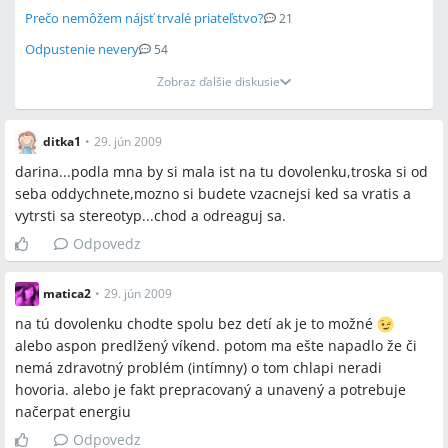
Prečo nemôžem nájsť trvalé priateľstvo?
21
Odpustenie nevery
54
Zobraz ďalšie diskusie
ditka1
•
29. jún 2009
darina...podla mna by si mala ist na tu dovolenku,troska si od
seba oddychnete,mozno si budete vzacnejsi ked sa vratis a
vytrsti sa stereotyp...chod a odreaguj sa.
Odpovedz
matica2
•
29. jún 2009
na tú dovolenku chodte spolu bez detí ak je to možné
alebo aspon predlžený víkend. potom ma ešte napadlo že či
nemá zdravotný problém (intímny) o tom chlapi neradi
hovoria. alebo je fakt prepracovaný a unavený a potrebuje
načerpat energiu
Odpovedz