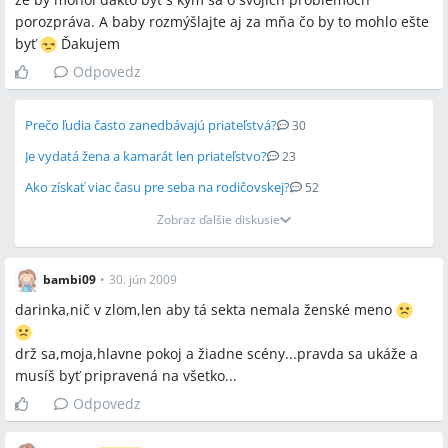
porozpráva. A baby rozmýšlajte aj za mňa čo by to mohlo ešte
byť
Ďakujem
Odpovedz
Prečo ľudia často zanedbávajú priateľstvá?
30
Je vydatá žena a kamarát len priateľstvo?
23
Ako získať viac času pre seba na rodičovskej?
52
Zobraz ďalšie diskusie
bambi09
•
30. jún 2009
darinka,nič v zlom,len aby tá sekta nemala ženské meno
drž sa,moja,hlavne pokoj a žiadne scény...pravda sa ukáže a
musíš byť pripravená na všetko...
Odpovedz