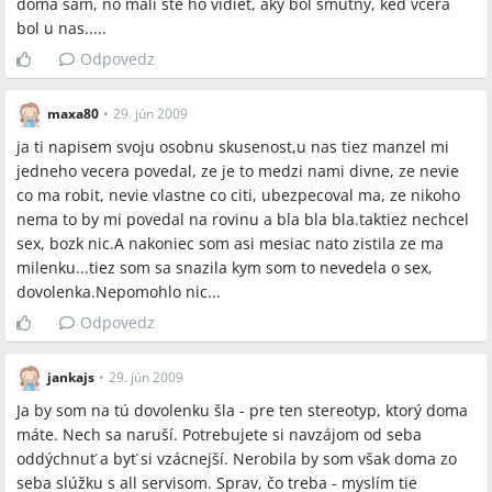
doma sam, no mali ste ho vidiet, aky bol smutny, ked vcera
bol u nas.....
Odpovedz
maxa80
•
29. jún 2009
ja ti napisem svoju osobnu skusenost,u nas tiez manzel mi
jedneho vecera povedal, ze je to medzi nami divne, ze nevie
co ma robit, nevie vlastne co citi, ubezpecoval ma, ze nikoho
nema to by mi povedal na rovinu a bla bla bla.taktiez nechcel
sex, bozk nic.A nakoniec som asi mesiac nato zistila ze ma
milenku...tiez som sa snazila kym som to nevedela o sex,
dovolenka.Nepomohlo nic...
Odpovedz
jankajs
•
29. jún 2009
Ja by som na tú dovolenku šla - pre ten stereotyp, ktorý doma
máte. Nech sa naruší. Potrebujete si navzájom od seba
oddýchnuť a byť si vzácnejší. Nerobila by som však doma zo
seba slúžku s all servisom. Sprav, čo treba - myslím tie