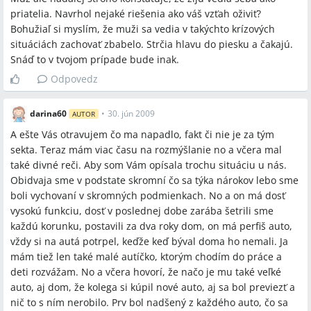
priatelia. Navrhol nejaké riešenia ako váš vzťah oživiť?
Bohužiaľ si myslím, že muži sa vedia v takýchto krízových
situáciách zachovať zbabelo. Strčia hlavu do piesku a čakajú.
Snáď to v tvojom prípade bude inak.
Odpovedz
darina60
•
30. jún 2009
AUTOR
A ešte Vás otravujem čo ma napadlo, fakt či nie je za tým
sekta. Teraz mám viac času na rozmýšlanie no a včera mal
také divné reči. Aby som Vám opísala trochu situáciu u nás.
Obidvaja sme v podstate skromní čo sa týka nárokov lebo sme
boli vychovaní v skromných podmienkach. No a on má dosť
vysokú funkciu, dosť v poslednej dobe zarába šetrili sme
každú korunku, postavili za dva roky dom, on má perfiš auto,
vždy si na autá potrpel, keďže keď býval doma ho nemali. Ja
mám tiež len také malé autíčko, ktorým chodím do práce a
deti rozvážam. No a včera hovorí, že načo je mu také veľké
auto, aj dom, že kolega si kúpil nové auto, aj sa bol previezť a
nič to s ním nerobilo. Prv bol nadšený z každého auto, čo sa