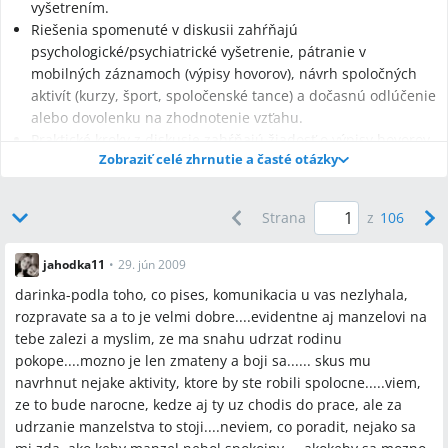
vyšetrením.
Riešenia spomenuté v diskusii zahŕňajú
psychologické/psychiatrické vyšetrenie, pátranie v
mobilných záznamoch (výpisy hovorov), návrh spoločných
aktivít (kurzy, šport, spoločenské tance) a dočasnú odlúčenie
alebo dovolenku na zhodnotenie vzťahu.
Praktické kroky z diskusie zahŕňajú žiadosť o výpisy hovorov
Zobraziť celé zhrnutie a časté otázky
z mobilov, konzultáciu s psychologičkou/psychiatrom
(rodinný priateľ psychiatra sa spomínal), predpis liekov na
spanie a prípravu žiadosti o rozvod ako taktiku odporučenú
Strana
z
106
právničkou v jednom príbehu.
jahodka11
•
29. jún 2009
darinka-podla toho, co pises, komunikacia u vas nezlyhala,
rozpravate sa a to je velmi dobre....evidentne aj manzelovi na
Najčastejšie otázky
tebe zalezi a myslim, ze ma snahu udrzat rodinu
pokope....mozno je len zmateny a boji sa...... skus mu
Q:
Ako zistiť, či partner udržiava kontakt s inou ženou?
navrhnut nejake aktivity, ktore by ste robili spolocne.....viem,
A:
V diskusii odporúčali kontrolu mobilov a výpisov hovorov,
ze to bude narocne, kedze aj ty uz chodis do prace, ale za
sledovanie opakovaných hovorov v skorých ranných hodinách a
udrzanie manzelstva to stoji....neviem, co poradit, nejako sa
rovnakého mena v oboch mobiloch ako indície; niektoré