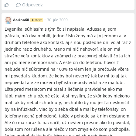
Odpovedz
darina60
•
30. jún 2009
AUTOR
Evgenika, súhlasím s tým čo si napísala. Adussa aj som
pátrala, má dva mobili, jedno číslo ženy má aj v jednom aj v
druhom telefóne ako kontakt, aj s ňou posledné dni volal raz z
jedného raz z druhého. Meno mi nič nehovorí, ale on má
strašne veľa kontaktov a známych z pracovnej oblasti čo ja ich
ani po mene nempoznám. A ešte on do telefonu hovoriť
nebude nič súkromné na 100% to viem len ja prečo.Ale včera
mi povedal s kľudom, že keby bol neverný tak by mi to aj tak
nepovedal ale že môžem byť istá nepodviedol a že ma ľúbi.
Ešte pred mesiacom mi písal s liečenia pravidelne ako ma
lúbi, mám ich uložené ešte. A si myslím, že skôr keby niekoho
mal tak by nebol schudnutý, nechutilo by mu jesť a neskončil
by na infúzkach. Viac by o seba dbal a mal by telefonáty, on
telefony nechá pohodené, takže v pohode sa k nim dostanem.
Ale čo ma zarazilo naznačil, už neviem presne ako to povedal,
bola som rozrušená ale niečo v tom zmysle čo som pochopila,
že by mohol dakto byť s kým sa o svojich problémoch