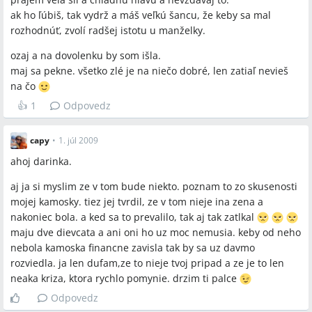
ak ho ľúbiš, tak vydrž a máš veľkú šancu, že keby sa mal
rozhodnúť, zvolí radšej istotu u manželky.
ozaj a na dovolenku by som išla.
maj sa pekne. všetko zlé je na niečo dobré, len zatiaľ nevieš
na čo
👍
1
Odpovedz
capy
•
1. júl 2009
ahoj darinka.
aj ja si myslim ze v tom bude niekto. poznam to zo skusenosti
mojej kamosky. tiez jej tvrdil, ze v tom nieje ina zena a
nakoniec bola. a ked sa to prevalilo, tak aj tak zatlkal
maju dve dievcata a ani oni ho uz moc nemusia. keby od neho
nebola kamoska financne zavisla tak by sa uz davmo
rozviedla. ja len dufam,ze to nieje tvoj pripad a ze je to len
neaka kriza, ktora rychlo pomynie. drzim ti palce
Odpovedz