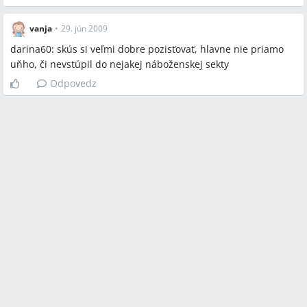
vanja
•
29. jún 2009
darina60: skús si veľmi dobre pozisťovať, hlavne nie priamo
uňho, či nevstúpil do nejakej náboženskej sekty
Odpovedz