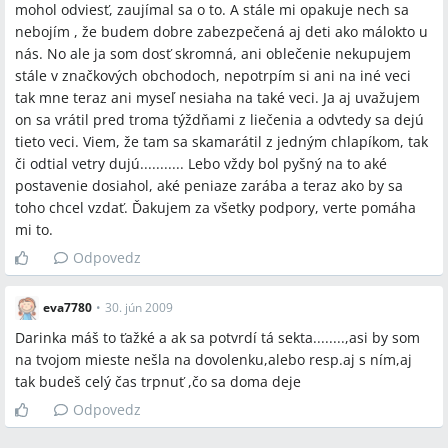
mohol odviesť, zaujímal sa o to. A stále mi opakuje nech sa
nebojím , že budem dobre zabezpečená aj deti ako málokto u
nás. No ale ja som dosť skromná, ani oblečenie nekupujem
stále v značkových obchodoch, nepotrpím si ani na iné veci
tak mne teraz ani myseľ nesiaha na také veci. Ja aj uvažujem
on sa vrátil pred troma týždňami z liečenia a odvtedy sa dejú
tieto veci. Viem, že tam sa skamarátil z jedným chlapíkom, tak
či odtial vetry dujú........... Lebo vždy bol pyšný na to aké
postavenie dosiahol, aké peniaze zarába a teraz ako by sa
toho chcel vzdať. Ďakujem za všetky podpory, verte pomáha
mi to.
Odpovedz
eva7780
•
30. jún 2009
Darinka máš to ťažké a ak sa potvrdí tá sekta........,asi by som
na tvojom mieste nešla na dovolenku,alebo resp.aj s ním,aj
tak budeš celý čas trpnuť ,čo sa doma deje
Odpovedz