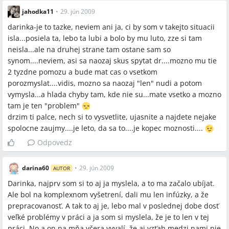
právne kroky alebo žiadať jasné rozhodnutie?
jahodka11
•
29. jún 2009
Aký je najbezpečnejší spôsob zisťovania dôkazov bez
darinka-je to tazke, neviem ani ja, ci by som v takejto situacii
zhoršenia rodinného prostredia?
isla...posiela ta, lebo ta lubi a bolo by mu luto, zze si tam
neisla...ale na druhej strane tam ostane sam so
synom....neviem, asi sa naozaj skus spytat dr....mozno mu tie
2 tyzdne pomozu a bude mat cas o vsetkom
Spomenuté značky a firmy
porozmyslat....vidis, mozno sa naozaj "len" nudi a potom
vymysla...a hlada chyby tam, kde nie su...mate vsetko a mozno
Paľba na Markíze, CK
tam je ten "problem"
drzim ti palce, nech si to vysvetlite, ujasnite a najdete nejake
spolocne zaujmy....je leto, da sa to....je kopec moznosti....
Spomenuté produkty a metódy
Odpovedz
antidepresíva, infúzky, lieky na spanie, výpisy hovorov z
mobilov, kontrola SMS/mobilov, žiadosť o rozvod, spoločenské
darina60
•
29. jún 2009
AUTOR
tance, kurz, sauna, predĺžený víkend bez detí, „okorenenie“
Darinka, najprv som si to aj ja myslela, a to ma začalo ubíjat.
intímneho života (spodné prádlo), psychologická a
Ale bol na komplexnom vyšetrení, dali mu len infúzky, a že
psychiatrická liečba, storno poplatok CK
prepracovanosť. A tak to aj je, lebo mal v poslednej dobe dosť
veľké problémy v práci a ja som si myslela, že je to len v tej
Miesta a osoby
práci. No a on na mňa včera vyvalí, že aj vzťah medzi nami nie