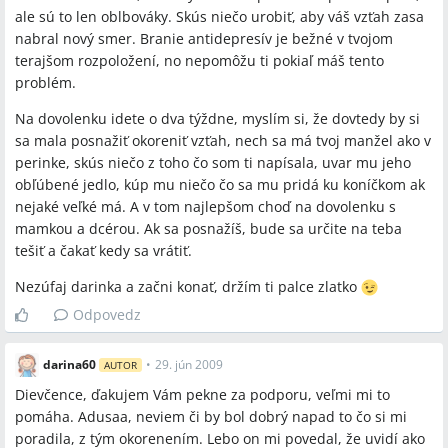
ale sú to len oblbováky. Skús niečo urobiť, aby váš vzťah zasa
nabral nový smer. Branie antidepresív je bežné v tvojom
terajšom rozpoložení, no nepomôžu ti pokiaľ máš tento
problém.
Na dovolenku idete o dva týždne, myslím si, že dovtedy by si
sa mala posnažiť okoreniť vzťah, nech sa má tvoj manžel ako v
perinke, skús niečo z toho čo som ti napísala, uvar mu jeho
obľúbené jedlo, kúp mu niečo čo sa mu pridá ku koníčkom ak
nejaké veľké má. A v tom najlepšom choď na dovolenku s
mamkou a dcérou. Ak sa posnažíš, bude sa určite na teba
tešiť a čakať kedy sa vrátiť.
Nezúfaj darinka a začni konať, držím ti palce zlatko
Odpovedz
darina60
•
29. jún 2009
AUTOR
Dievčence, ďakujem Vám pekne za podporu, veľmi mi to
pomáha. Adusaa, neviem či by bol dobrý napad to čo si mi
poradila, z tým okorenením. Lebo on mi povedal, že uvidí ako