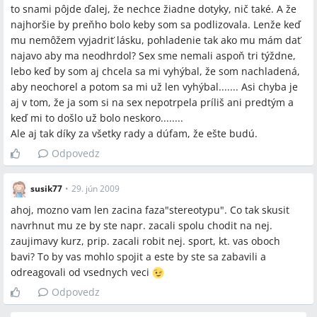
to snami pôjde ďalej, že nechce žiadne dotyky, nič také. A že
najhoršie by preňho bolo keby som sa podlizovala. Lenže keď
mu nemôžem vyjadriť lásku, pohladenie tak ako mu mám dať
najavo aby ma neodhrdol? Sex sme nemali aspoň tri týždne,
lebo keď by som aj chcela sa mi vyhýbal, že som nachladená,
aby neochorel a potom sa mi už len vyhýbal....... Asi chyba je
aj v tom, že ja som si na sex nepotrpela príliš ani predtým a
keď mi to došlo už bolo neskoro........
Ale aj tak díky za všetky rady a dúfam, že ešte budú.
Odpovedz
susik77
•
29. jún 2009
ahoj, mozno vam len zacina faza"stereotypu". Co tak skusit
navrhnut mu ze by ste napr. zacali spolu chodit na nej.
zaujimavy kurz, prip. zacali robit nej. sport, kt. vas oboch
bavi? To by vas mohlo spojit a este by ste sa zabavili a
odreagovali od vsednych veci
Odpovedz