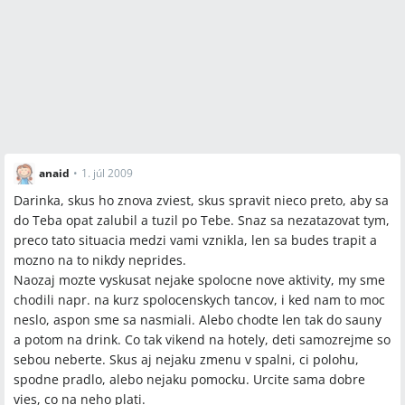
anaid
•
1. júl 2009
Darinka, skus ho znova zviest, skus spravit nieco preto, aby sa
do Teba opat zalubil a tuzil po Tebe. Snaz sa nezatazovat tym,
preco tato situacia medzi vami vznikla, len sa budes trapit a
mozno na to nikdy neprides.
Naozaj mozte vyskusat nejake spolocne nove aktivity, my sme
chodili napr. na kurz spolocenskych tancov, i ked nam to moc
neslo, aspon sme sa nasmiali. Alebo chodte len tak do sauny
a potom na drink. Co tak vikend na hotely, deti samozrejme so
sebou neberte. Skus aj nejaku zmenu v spalni, ci polohu,
spodne pradlo, alebo nejaku pomocku. Urcite sama dobre
vies, co na neho plati.