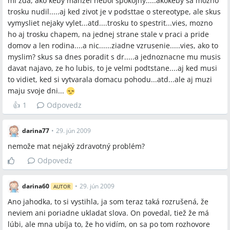
mi zda, ako keby manzel nebol spokojny.....akokeby sa mozno
príspevky uvádzali aj sledovanie zmeny správania (schudnutie,
trosku nudil.....aj ked zivot je v podsttae o stereotype, ale skus
strata chuti, hospitalizácie).
vymysliet nejaky vylet...atd....trosku to spestrit...vies, mozno
Q:
Pomôže dovolenka vyriešiť krízu vo vzťahu?
ho aj trosku chapem, na jednej strane stale v praci a pride
A:
V diskusii boli rôzne názory: niektoré príspevky odporúčali
domov a len rodina....a nic......ziadne vzrusenie.....vies, ako to
spoločnú dovolenku bez detí alebo predĺžený víkend na
myslim? skus sa dnes poradit s dr.....a jednoznacne mu musis
obnovenie vzťahu, iné radili zrušiť dovolenku, aby sa nezvýšilo
davat najavo, ze ho lubis, to je velmi podtstane....aj ked musi
riziko ďalšieho vývoja; jedna diskutujúca odcestovala s mamou
to vidiet, ked si vytvarala domacu pohodu...atd...ale aj muzi
a dcérou a písala, že potrebuje oddych.
maju svoje dni...
👍
1
Odpovedz
Q:
Aký postup pri podozrení, že partner má psychické
problémy?
A:
Diskutujúci odporúčali psychiatrické a psychologické
darina77
•
29. jún 2009
vyšetrenie; v téme psychiater (rodinný známy) a psychologička
nemože mat nejaký zdravotný problém?
označili potrebu liečby a v jednom prípade bola spomenutá
Odpovedz
možnosť predpisu liekov na spanie a psychofarmák.
Q:
Čo urobiť, ak je podozrenie na neveru, ale chýbajú priame
darina60
•
29. jún 2009
AUTOR
dôkazy?
Ano jahodka, to si vystihla, ja som teraz taká rozrušená, že
A:
V diskusii sa spomínalo nenápadné zisťovanie (kontrola
neviem ani poriadne ukladat slova. On povedal, tiež že má
mobilov, výpisy hovorov), konfrontácia v kľude a právna taktika,
lúbi, ale mna ubíja to, že ho vidím, on sa po tom rozhovore
ktorú poradila právnička v jednom príbehu — napísať žiadosť o