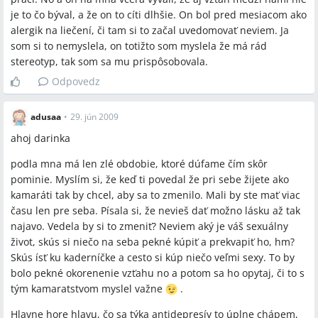
je to čo býval, a že on to cíti dlhšie. On bol pred mesiacom ako
žiadne
alergik na liečení, či tam si to začal uvedomovať neviem. Ja
som si to nemyslela, on totižto som myslela že má rád
stereotyp, tak som sa mu prispôsobovala.
Odpovedz
adusaa
•
29. jún 2009
ahoj darinka
podla mna má len zlé obdobie, ktoré dúfame čím skôr
pominie. Myslím si, že keď ti povedal že pri sebe žijete ako
kamaráti tak by chcel, aby sa to zmenilo. Mali by ste mať viac
času len pre seba. Písala si, že nevieš dať možno lásku až tak
najavo. Vedela by si to zmeniť? Neviem aký je váš sexuálny
život, skús si niečo na seba pekné kúpiť a prekvapiť ho, hm?
Skús ísť ku kaderníčke a cesto si kúp niečo veľmi sexy. To by
bolo pekné okorenenie vzťahu no a potom sa ho opytaj, či to s
tým kamaratstvom myslel važne
.
Hlavne hore hlavu, čo sa týka antidepresív to úplne chápem,