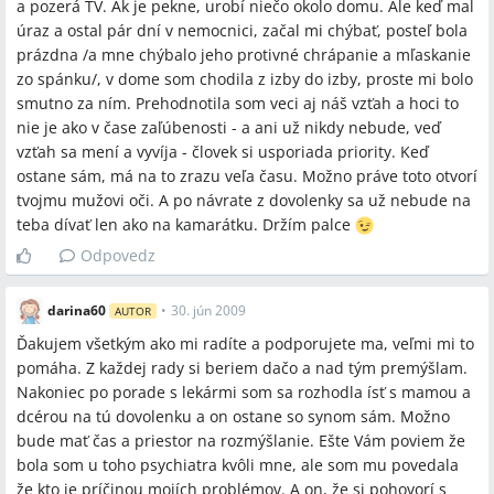
a pozerá TV. Ak je pekne, urobí niečo okolo domu. Ale keď mal
úraz a ostal pár dní v nemocnici, začal mi chýbať, posteľ bola
prázdna /a mne chýbalo jeho protivné chrápanie a mľaskanie
zo spánku/, v dome som chodila z izby do izby, proste mi bolo
smutno za ním. Prehodnotila som veci aj náš vzťah a hoci to
nie je ako v čase zaľúbenosti - a ani už nikdy nebude, veď
vzťah sa mení a vyvíja - človek si usporiada priority. Keď
ostane sám, má na to zrazu veľa času. Možno práve toto otvorí
tvojmu mužovi oči. A po návrate z dovolenky sa už nebude na
teba dívať len ako na kamarátku. Držím palce
Odpovedz
darina60
•
30. jún 2009
AUTOR
Ďakujem všetkým ako mi radíte a podporujete ma, veľmi mi to
pomáha. Z každej rady si beriem dačo a nad tým premýšlam.
Nakoniec po porade s lekármi som sa rozhodla ísť s mamou a
dcérou na tú dovolenku a on ostane so synom sám. Možno
bude mať čas a priestor na rozmýšlanie. Ešte Vám poviem že
bola som u toho psychiatra kvôli mne, ale som mu povedala
že kto je príčinou mojích problémov. A on, že si pohovorí s