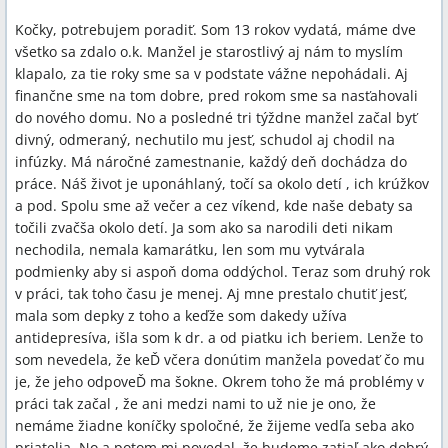
Kočky, potrebujem poradiť. Som 13 rokov vydatá, máme dve
všetko sa zdalo o.k. Manžel je starostlivý aj nám to myslím
klapalo, za tie roky sme sa v podstate vážne nepohádali. Aj
finančne sme na tom dobre, pred rokom sme sa nasťahovali
do nového domu. No a posledné tri týždne manžel začal byť
divný, odmeraný, nechutilo mu jesť, schudol aj chodil na
infúzky. Má náročné zamestnanie, každý deň dochádza do
práce. Náš život je uponáhlaný, točí sa okolo detí , ich krúžkov
a pod. Spolu sme až večer a cez víkend, kde naše debaty sa
točili zvačša okolo detí. Ja som ako sa narodili deti nikam
nechodila, nemala kamarátku, len som mu vytvárala
podmienky aby si aspoň doma oddýchol. Teraz som druhý rok
v práci, tak toho času je menej. Aj mne prestalo chutiť jesť,
mala som depky z toho a keďže som dakedy užíva
antidepresíva, išla som k dr. a od piatku ich beriem. Lenže to
som nevedela, že keĎ včera donútim manžela povedať čo mu
je, že jeho odpoveĎ ma šokne. Okrem toho že má problémy v
práci tak začal , že ani medzi nami to už nie je ono, že
nemáme žiadne koníčky spoločné, že žijeme vedľa seba ako
priatelia. No a potom mi povedal, že budeme zatiaľ ako dobrý