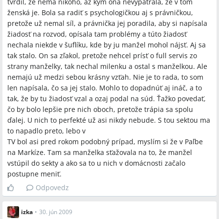
tvrdil, že nemá nikoho, až kým ona nevypátrala, že v tom
ženská je. Bola sa radiť s psychologičkou aj s právničkou,
pretože už nemal síl, a právnička jej poradila, aby si napísala
žiadosť na rozvod, opísala tam problémy a túto žiadosť
nechala niekde v šuflíku, kde by ju manžel mohol nájsť. Aj sa
tak stalo. On sa zľakol, pretože nehcel prísť o full servis zo
strany manželky, tak nechal milenku a ostal s manželkou. Ale
nemajú už medzi sebou krásny vzťah. Nie je to rada, to som
len napísala, čo sa jej stalo. Mohlo to dopadnúť aj ináč, a to
tak, že by tu žiadosť vzal a ozaj podal na súd. Ťažko povedať,
čo by bolo lepšie pre nich oboch, pretože trápia sa spolu
ďalej. U nich to perfekté už asi nikdy nebude. S tou sektou ma
to napadlo preto, lebo v
TV bol asi pred rokom podobný prípad, myslím si že v Paľbe
na Markíze. Tam sa manželka sťažovala na to, že manžel
vstúpil do sekty a ako sa to u nich v domácnosti začalo
postupne meniť.
Odpovedz
izka
•
30. jún 2009