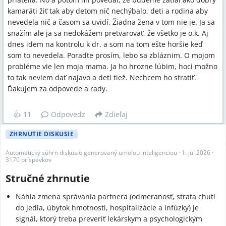
kamaráti žiť tak aby deťom nič nechýbalo, deti a rodina aby
nevedela nič a časom sa uvidí. Žiadna žena v tom nie je. Ja sa
snažím ale ja sa nedokážem pretvarovať, že všetko je o.k. Aj
dnes idem na kontrolu k dr. a som na tom ešte horšie keď
som to nevedela. Poradte prosím, lebo sa zbláznim. O mojom
probléme vie len moja mama. Ja ho hrozne lúbim, hoci možno
to tak neviem dať najavo a deti tiež. Nechcem ho stratiť.
Ďakujem za odpovede a rady.
👍
11
Odpovedz
Zdieľaj
ZHRNUTIE DISKUSIE
Automatický súhrn diskusie generovaný umelou inteligenciou
·
1. júl 2026
·
3170 príspevkov
Stručné zhrnutie
Náhla zmena správania partnera (odmeranosť, strata chuti
do jedla, úbytok hmotnosti, hospitalizácie a infúzky) je
signál, ktorý treba preveriť lekárskym a psychologickým