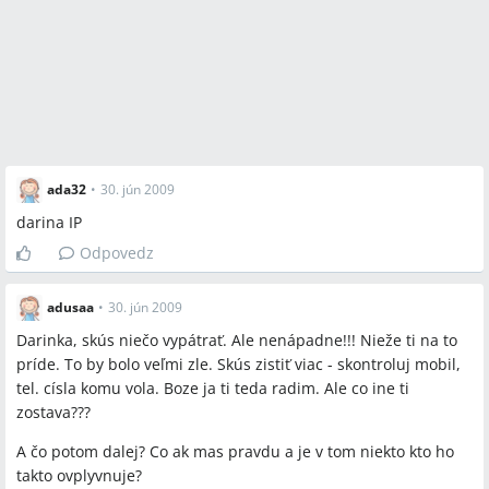
ada32
•
30. jún 2009
darina IP
Odpovedz
adusaa
•
30. jún 2009
Darinka, skús niečo vypátrať. Ale nenápadne!!! Nieže ti na to
príde. To by bolo veľmi zle. Skús zistiť viac - skontroluj mobil,
tel. císla komu vola. Boze ja ti teda radim. Ale co ine ti
zostava???
A čo potom dalej? Co ak mas pravdu a je v tom niekto kto ho
takto ovplyvnuje?