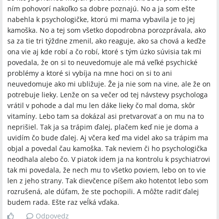
ním pohovorí nakoľko sa dobre poznajú. No a ja som ešte
nabehla k psychologičke, ktorú mi mama vybavila je to jej
kamoška. No a tej som všetko dopodrobna porozprávala, ako
sa za tie tri týždne zmenil, ako reaguje, ako sa chová a keďže
ona vie aj kde robí a čo robí, ktoré s tým úzko súvisia tak mi
povedala, že on si to neuvedomuje ale má veľké psychické
problémy a ktoré si vybíja na mne hoci on si to ani
neuvedomuje ako mi ubližuje. Že ja nie som na vine, ale že on
potrebuje lieky. Lenže on sa večer od tej návstevy psychologa
vrátil v pohode a dal mu len dáke lieky čo mal doma, skôr
vitamíny. Lebo tam sa dokázal asi pretvarovať a on mu na to
neprišiel. Tak ja sa trápim ďalej, plačem keď nie je doma a
uvidím čo bude ďalej. Aj včera keď ma videl ako sa trápim ma
objal a povedal čau kamoška. Tak neviem či ho psychologička
neodhala alebo čo. V piatok idem ja na kontrolu k psychiatrovi
tak mi povedala, že nech mu to všetko poviem, lebo on to vie
len z jeho strany. Tak dievčence píšem ako hotentot lebo som
rozrušená, ale dúfam, že ste pochopili. A môžte radiť ďalej
budem rada. Ešte raz veĺká vďaka.
Odpovedz