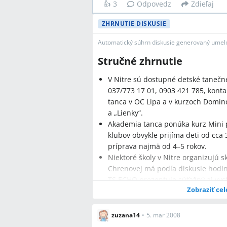
👍
3
Odpovedz
Zdieľaj
ZHRNUTIE DISKUSIE
Automatický súhrn diskusie generovaný umelo
Stručné zhrnutie
V Nitre sú dostupné detské tanečné
037/773 17 01, 0903 421 785, kont
tanca v OC Lipa a v kurzoch Domin
a „Lienky“.
Akademia tanca ponúka kurz Mini p
klubov obvykle prijíma deti od cca 
príprava najmä od 4–5 rokov.
Niektoré školy v Nitre organizujú 
Chrenovej má podľa diskusie hodin
TS ECHO prezentuje súťažný aj vys
Zobraziť cel
ČR a PL.
zuzana14
•
5. mar 2008