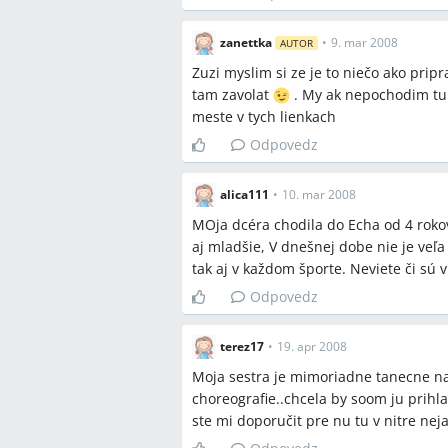
zanettka
•
9. mar 2008
AUTOR
Zuzi myslim si ze je to niečo ako prip
tam zavolat
. My ak nepochodim tu 
meste v tych lienkach
Odpovedz
alica111
•
10. mar 2008
MOja dcéra chodila do Echa od 4 rokov,
aj mladšie, V dnešnej dobe nie je veľa 
tak aj v každom športe. Neviete či sú v 
Odpovedz
terez17
•
19. apr 2008
Moja sestra je mimoriadne tanecne n
choreografie..chcela by soom ju prihla
ste mi doporučit pre nu tu v nitre nej