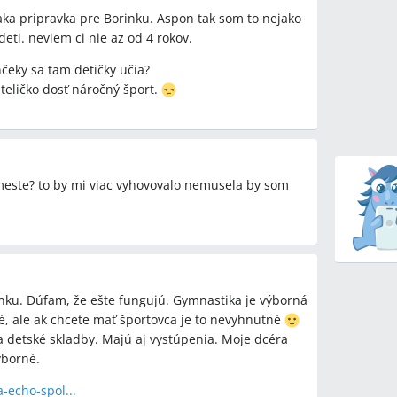
o silná príprava pre športovo orientované deti,
taka pripravka pre Borinku. Aspon tak som to nejako
deti. neviem ci nie az od 4 rokov.
čeky sa tam detičky učia?
teličko dosť náročný šport.
jlepšiu prípravu pre dievčatá, iní preferujú priame
mino, Akademia tanca) už od 3 rokov.
o 3 roky sú ešte príliš malé na organizované kurzy,
né a pohybovo zdatné, kluby ho vezmú aj skôr.
 meste? to by mi viac vyhovovalo nemusela by som
jú momentálne voľné miesta mimo septembrových
latky za kurzy v ECHO, Akademii tanca a Domino?
nku. Dúfam, že ešte fungujú. Gymnastika je výborná
oj‑ až trojročné deti na dlhodobejšiu prípravu?
né, ale ak chcete mať športovca je to nevyhnutné
 detské skladby. Majú aj vystúpenia. Moje dcéra
ýborné.
-echo-spol...