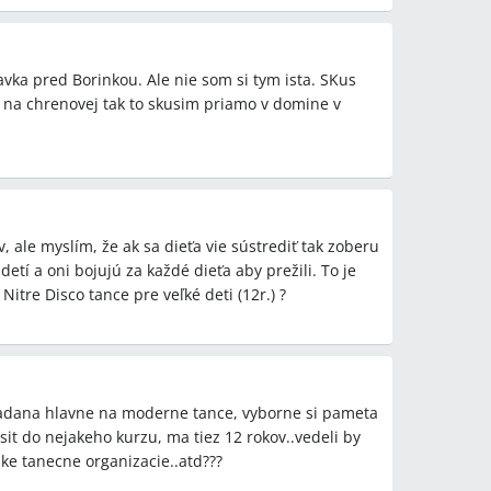
ravka pred Borinkou. Ale nie som si tym ista. SKus
na chrenovej tak to skusim priamo v domine v
 ale myslím, že ak sa dieťa vie sústrediť tak zoberu
detí a oni bojujú za každé dieťa aby prežili. To je
Nitre Disco tance pre veľké deti (12r.) ?
adana hlavne na moderne tance, vyborne si pameta
sit do nejakeho kurzu, ma tiez 12 rokov..vedeli by
ake tanecne organizacie..atd???