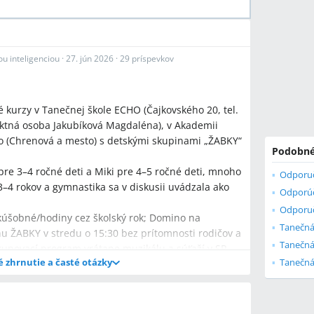
u inteligenciou
·
27. jún 2026
·
29 príspevkov
 kurzy v Tanečnej škole ECHO (Čajkovského 20, tel.
aktná osoba Jakubíková Magdaléna), v Akademii
o (Chrenová a mesto) s detskými skupinami „ŽABKY“
Podobné
re 3–4 ročné deti a Miki pre 4–5 ročné deti, mnoho
3–4 rokov a gymnastika sa v diskusii uvádzala ako
Odporuč
skúšobné/hodiny cez školský rok; Domino na
Tanečná 
u ŽABKY v stredu o 15:30 bez prítomnosti rodičov a
Tanečná
tupovací program vrátane muzikálu a súťaží v SR,
é zhrnutie a časté otázky
Tanečná 