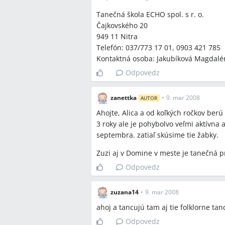
Spomenuté značky a firm
Tanečná škola ECHO spol. s r. o.
Tanečná škola ECHO spol. s r. o., TS
Čajkovského 20
Bábkové divadlo
949 11 Nitra
Telefón: 037/773 17 01, 0903 421 785
Kontaktná osoba: Jakubíková Magdalé
Spomenuté produkty a m
Odpovedz
Mini kurz, Miki kurz, ŽABKY, Lienky, s
gymnastika, súťažný úsek, skúšobné h
zanettka
•
9. mar 2008
AUTOR
Ahojte, Alica a od koľkých ročkov be
Miesta a osoby
3 roky ale je pohybolvo veľmi aktívna 
septembra. zatiaľ skúsime tie žabky.
Nitra, Chrenová, Čajkovského 20, OC 
ČR, PL
Zuzi aj v Domine v meste je tanečná p
Odpovedz
zuzana14
•
9. mar 2008
ahoj a tancujú tam aj tie folklorne tan
Odpovedz