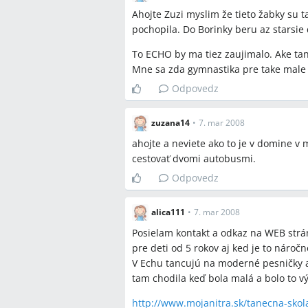
Gymnastika sa v diskusii uvádza ak
Ahojte Zuzi myslim že tieto žabky su 
typicky od 4–5 rokov.
pochopila. Do Borinky beru az starsie 
To ECHO by ma tiez zaujimalo. Ake tan
Sporné názory
Mne sa zda gymnastika pre take male 
Niektorí považujú gymnastiku za na
Odpovedz
začatie v tanečnej škole (ECHO, Do
Niektorí tvrdia, že deti mladšie ak
zuzana14
•
7. mar 2008
iní tvrdia, že ak je dieťa sústrede
ahojte a neviete ako to je v domine v
cestovať dvomi autobusmi.
Otvorené otázky
Odpovedz
Ktoré konkrétne kurzy v Nitre ma
zápisov?
alica111
•
7. mar 2008
Aké sú presné ceny a mesačné pop
Posielam kontakt a odkaz na WEB strá
Ktoré kluby pravidelne prijímajú dv
pre deti od 5 rokov aj ked je to nároč
V Echu tancujú na moderné pesničky a
tam chodila keď bola malá a bolo to v
http://www.mojanitra.sk/tanecna-skola