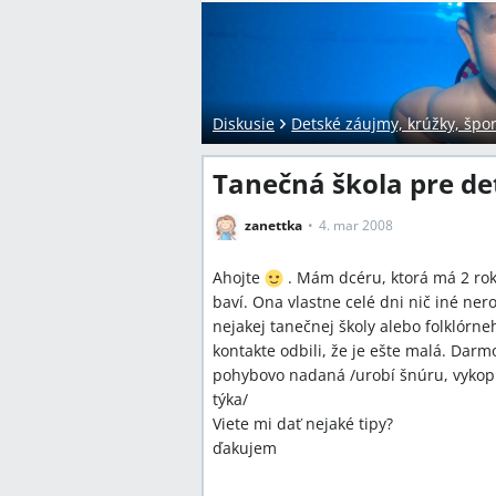
Diskusie
Detské záujmy, krúžky, špor
Tanečná škola pre de
zanettka
4. mar 2008
Ahojte
. Mám dcéru, ktorá má 2 rok
baví. Ona vlastne celé dni nič iné ner
nejakej tanečnej školy alebo folklórne
kontakte odbili, že je ešte malá. Darm
pohybovo nadaná /urobí šnúru, vykopne
týka/
Viete mi dať nejaké tipy?
ďakujem