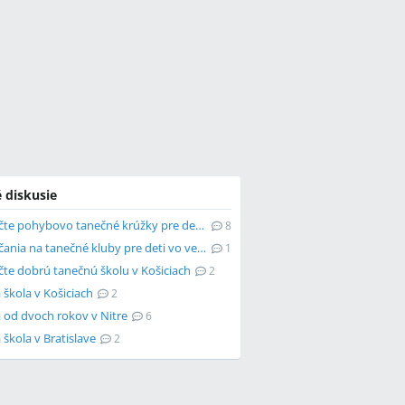
 diskusie
Odporučte pohybovo tanečné krúžky pre deti v Trnave
8
Odporúčania na tanečné kluby pre deti vo veku 5-6 rokov
1
te dobrú tanečnú školu v Košiciach
2
škola v Košiciach
2
 od dvoch rokov v Nitre
6
škola v Bratislave
2