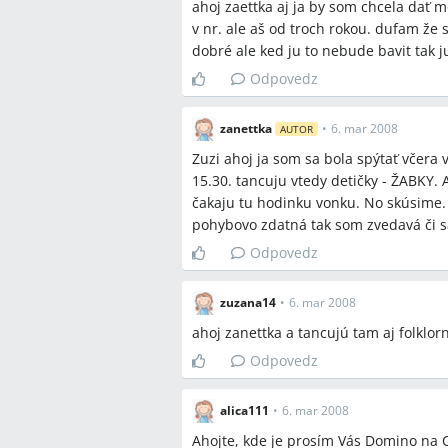
ahoj zaettka aj ja by som chcela dať
Najčastejšie otázky
v nr. ale aš od troch rokou. dufam že s
dobré ale ked ju to nebude bavit tak 
Q:
Kde v Nitre nájdem tanečnú školu 
Odpovedz
A:
Tanečná škola ECHO (Čajkovského 20,
kontaktná osoba Jakubíková Magdalén
ponúka Mini kurz pre 3–4 ročné deti
zanettka
•
6. mar 2008
AUTOR
deti.
Zuzi ahoj ja som sa bola spýtať včera
15.30. tancuju vtedy detičky - ŽABKY. A
Q:
Od akého veku zvyčajne prijímajú t
čakaju tu hodinku vonku. No skúsime.
A:
Akademia tanca má Mini pre 3–4 ročn
pohybovo zdatná tak som zvedavá či s
akceptujú deti približne od 3 rokov, 
vhodná príprava väčšinou od 4–5 roko
Odpovedz
Q:
Môžem dieťa zapísať aj mimo sept
zuzana14
•
6. mar 2008
A:
Niektoré kluby ponúkajú skúšobné 
ahoj zanettka a tancujú tam aj folklor
diskusie ŽABKY v stredu o 15:30 (bez 
http://tsecho.szm.com/
alebo tel. 037/
Odpovedz
Q:
Aké tanečné štýly ponúka Tanečná
alica111
•
6. mar 2008
A:
TS ECHO uvádza step, spoločenský t
pravidelné vystúpenia vrátane muziká
Ahojte, kde je prosím Vás Domino na 