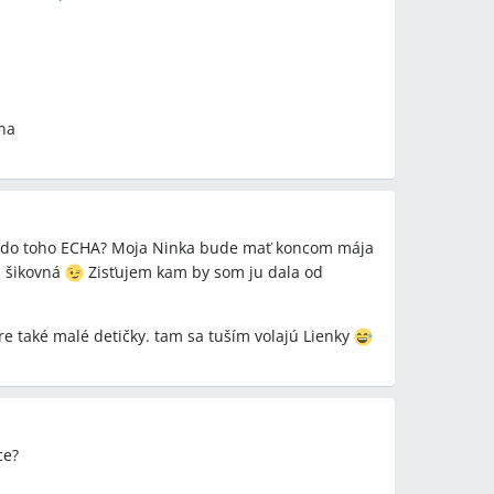
y
 ECHO, Akademia tanca, Domino, OC Lipa, MojaNitra,
na
etódy
tep, spoločenský tanec, disco, hip hop, muzikál,
odiny, vystúpenia
rú do toho ECHA? Moja Ninka bude mať koncom mája
a šikovná
Zisťujem kam by som ju dala od
Lipa, Jakubíková Magdaléna, Bábkové divadlo, SR,
re také malé detičky. tam sa tuším volajú Lienky
ce?