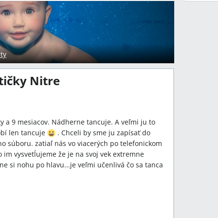
ty
tičky Nitre
y a 9 mesiacov. Nádherne tancuje. A veľmi ju to
obí len tancuje
. Chceli by sme ju zapísať do
ho súboru. zatiaľ nás vo viacerých po telefonickom
o im vysvetĺujeme že je na svoj vek extremne
 si nohu po hlavu...je veľmi učenlivá čo sa tanca