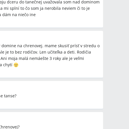
 moju dceru do tanečnej uvažovala som nad dominom
a mi splní to čo som ja nerobila neviem či to je
ju dám na niečo ine
vhodnú pre 3‑ročné dieťa?
 949 11 Nitra, tel. 037/773 17 01, 0903 421 785,
a) má detské kurzy; Akademia tanca v OC Lipa
; Domino v Chrenovej má skupinu ŽABKY pre malé
 v domine na chrenovej. mame skusiť prísť v stredu o
le je to bez rodičov. Len učiteľka a deti. Rodičia
anečné školy deti?
 Ani moja malá nemáešte 3 roky ale je veľmi
é a Miki pre 4–5 ročné deti; viaceré školy
a chytí
volebná gymnastika v diskusii bola uvedená ako
v.
embrových zápisov?
hodiny počas roka; Domino na Chrenovej má podľa
ne tanse?
rodičov), a pri ECHO je možné kontaktovať stránku
773 17 01 a 0903 421 785 pre bližšie informácie.
 škola ECHO?
anec, disko, hip hop, muzikál, súťažný úsek a
lu v Bábkovom divadle; ECHO tiež navštevuje
Chrenovej?