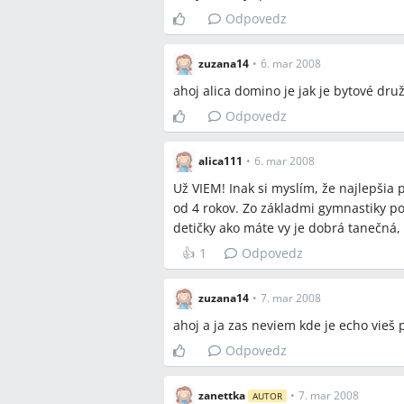
súťaže v SR, ČR a PL.
Odpovedz
Q:
Je lepšie začať s gymnastikou ale
dieťa?
zuzana14
•
6. mar 2008
A:
V diskusii sa uviedlo, že gymnastik
ahoj alica domino je jak je bytové dr
berie deti od 4–5 rokov; alternatívne
Odpovedz
majú špeciálne kurzy pre malé deti a 
sústredenia dieťaťa.
alica111
•
6. mar 2008
Q:
Sú v Nitre tanečné kurzy pre starš
Už VIEM! Inak si myslím, že najlepšia 
tance?
od 4 rokov. Zo základmi gymnastiky po
A:
Áno; ECHO uvádza súťažný úsek a po
detičky ako máte vy je dobrá tanečná
spomínalo, že ECHO pracuje s deťmi, 
👍
1
Odpovedz
Závery z diskusie
zuzana14
•
7. mar 2008
Zhoda
ahoj a ja zas neviem kde je echo vieš 
Odpovedz
V Nitre sú viaceré možnosti pre d
(OC Lipa) a Domino (Chrenová/mest
Väčšina kurzov orientuje prijímanie
zanettka
•
7. mar 2008
AUTOR