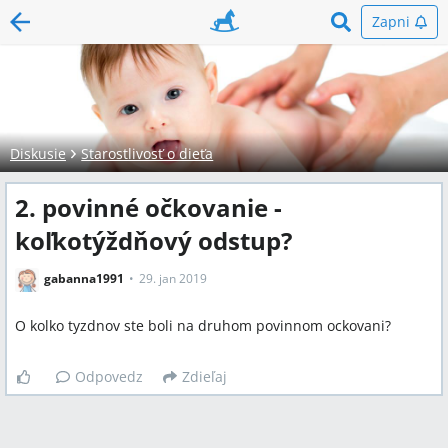
Zapni
Diskusie
Starostlivosť o dieťa
2. povinné očkovanie -
koľkotýždňový odstup?
gabanna1991
29. jan 2019
O kolko tyzdnov ste boli na druhom povinnom ockovani?
Odpovedz
Zdieľaj