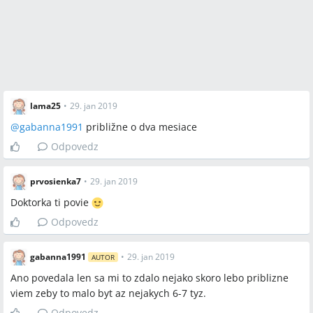
lama25
•
29. jan 2019
@
gabanna1991
približne o dva mesiace
Odpovedz
prvosienka7
•
29. jan 2019
Doktorka ti povie
Odpovedz
gabanna1991
•
29. jan 2019
AUTOR
Ano povedala len sa mi to zdalo nejako skoro lebo priblizne
viem zeby to malo byt az nejakych 6-7 tyz.
Odpovedz