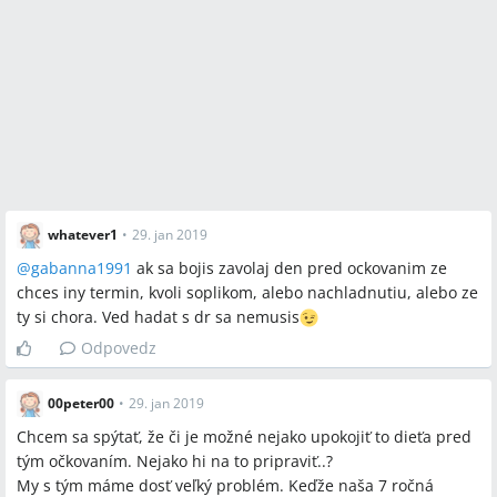
whatever1
•
29. jan 2019
@
gabanna1991
ak sa bojis zavolaj den pred ockovanim ze
chces iny termin, kvoli soplikom, alebo nachladnutiu, alebo ze
ty si chora. Ved hadat s dr sa nemusis
Odpovedz
00peter00
•
29. jan 2019
Chcem sa spýtať, že či je možné nejako upokojiť to dieťa pred
tým očkovaním. Nejako hi na to pripraviť..?
My s tým máme dosť veľký problém. Keďže naša 7 ročná