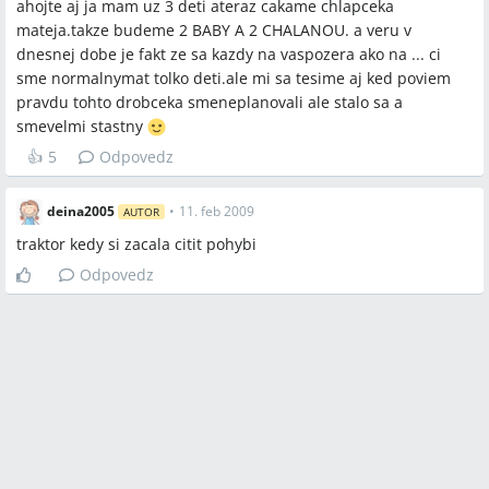
ahojte aj ja mam uz 3 deti ateraz cakame chlapceka
mateja.takze budeme 2 BABY A 2 CHALANOU. a veru v
dnesnej dobe je fakt ze sa kazdy na vaspozera ako na ... ci
sme normalnymat tolko deti.ale mi sa tesime aj ked poviem
pravdu tohto drobceka smeneplanovali ale stalo sa a
smevelmi stastny
👍
5
Odpovedz
deina2005
•
11. feb 2009
AUTOR
traktor kedy si zacala citit pohybi
Odpovedz