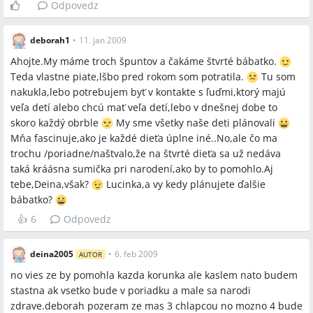
Odpovedz
deborah1
•
11. jan 2009
Ahojte.My máme troch špuntov a čakáme štvrté bábatko.
Teda vlastne piate,lšbo pred rokom som potratila.
Tu som
nakukla,lebo potrebujem byť v kontakte s ľuďmi,ktorý majú
veľa detí alebo chcú mať veľa detí,lebo v dnešnej dobe to
skoro každý obrble
My sme všetky naše deti plánovali
Mňa fascinuje,ako je každé dieťa úplne iné..No,ale čo ma
trochu /poriadne/naštvalo,že na štvrté dieťa sa už nedáva
taká kráásna sumička pri narodení,ako by to pomohlo.Aj
tebe,Deina,však?
Lucinka,a vy kedy plánujete ďalšie
bábatko?
👍
6
Odpovedz
deina2005
•
6. feb 2009
AUTOR
no vies ze by pomohla kazda korunka ale kaslem nato budem
stastna ak vsetko bude v poriadku a male sa narodi
zdrave.deborah pozeram ze mas 3 chlapcou no mozno 4 bude