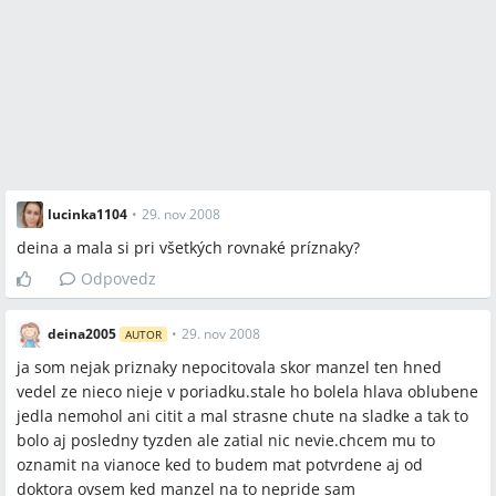
lucinka1104
•
29. nov 2008
deina a mala si pri všetkých rovnaké príznaky?
Odpovedz
deina2005
•
29. nov 2008
AUTOR
ja som nejak priznaky nepocitovala skor manzel ten hned
vedel ze nieco nieje v poriadku.stale ho bolela hlava oblubene
jedla nemohol ani citit a mal strasne chute na sladke a tak to
bolo aj posledny tyzden ale zatial nic nevie.chcem mu to
oznamit na vianoce ked to budem mat potvrdene aj od
doktora ovsem ked manzel na to nepride sam