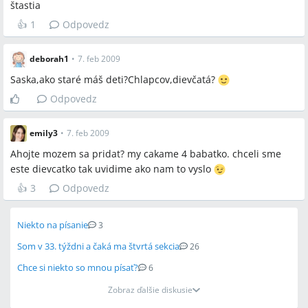
štastia
👍
1
Odpovedz
deborah1
•
7. feb 2009
Saska,ako staré máš deti?Chlapcov,dievčatá?
Odpovedz
emily3
•
7. feb 2009
Ahojte mozem sa pridat? my cakame 4 babatko. chceli sme
este dievcatko tak uvidime ako nam to vyslo
👍
3
Odpovedz
Niekto na písanie
3
Som v 33. týždni a čaká ma štvrtá sekcia
26
Chce si niekto so mnou písať?
6
Zobraz ďalšie diskusie