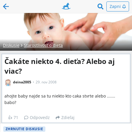
Zapni
Diskusie
Starostlivosť o dieťa
Čakáte niekto 4. dieťa? Alebo aj
viac?
deina2005
29. nov 2008
ahojte baby najde sa tu niekto kto caka stvrte alebo .......
babo?
👍
71
Odpovedz
Zdieľaj
ZHRNUTIE DISKUSIE