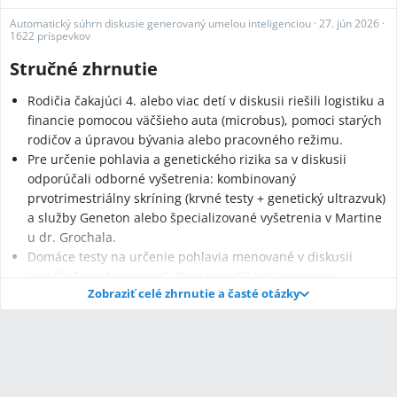
Automatický súhrn diskusie generovaný umelou inteligenciou
·
27. jún 2026
·
1622 príspevkov
Stručné zhrnutie
Rodičia čakajúci 4. alebo viac detí v diskusii riešili logistiku a
financie pomocou väčšieho auta (microbus), pomoci starých
rodičov a úpravou bývania alebo pracovného režimu.
Pre určenie pohlavia a genetického rizika sa v diskusii
odporúčali odborné vyšetrenia: kombinovaný
prvotrimestriálny skríning (krvné testy + genetický ultrazvuk)
a služby Geneton alebo špecializované vyšetrenia v Martine
u dr. Grochala.
Domáce testy na určenie pohlavia menované v diskusii
(značky "gender maker", "boy or girl") boli viacerými
Zobraziť celé zhrnutie a časté otázky
užívateľkami označené za nespolehlivé a bolo odporúčané
spoľahnúť sa na odborné vyšetrenia (NT, kombinovaný test,
4D, amniocentéza).