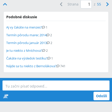
Strana
z
55
Podobné diskusie
Aj vy čakáte na menzes?
1
Termín pôrodu marec 2014
2
Termín pôrodu január 2013
2
Je tu niekto z Mníchova?
2
Čakáte na výsledok testíku?
1
Nájde sa tu niekto z Bernolákova?
741
Odošli