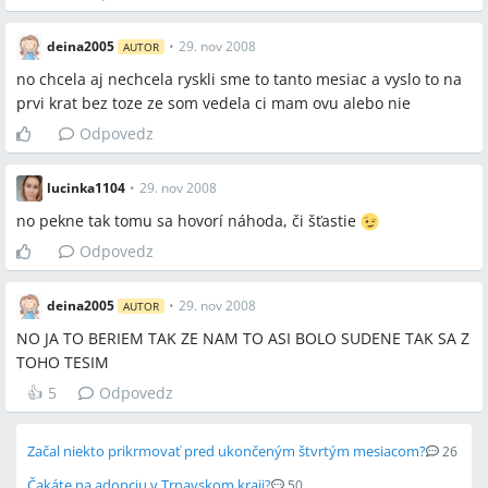
Martin,Košice,Spišská,Bratislava (BA),dr. Grochal
deina2005
•
29. nov 2008
AUTOR
no chcela aj nechcela ryskli sme to tanto mesiac a vyslo to na
prvi krat bez toze ze som vedela ci mam ovu alebo nie
Odpovedz
lucinka1104
•
29. nov 2008
no pekne tak tomu sa hovorí náhoda, či šťastie
Odpovedz
deina2005
•
29. nov 2008
AUTOR
NO JA TO BERIEM TAK ZE NAM TO ASI BOLO SUDENE TAK SA Z
TOHO TESIM
👍
5
Odpovedz
Začal niekto prikrmovať pred ukončeným štvrtým mesiacom?
26
Čakáte na adopciu v Trnavskom kraji?
50