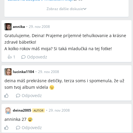
Zobraz ďalšie diskusie
annika
•
29. nov 2008
Gratulujeme, Deina! Prajeme príjemné tehulkovanie a krásne
zdravé bábetko!
A kolko rokov máš moja? Si taká mladučká na tej fotke!
👍
1
Odpovedz
lucinka1104
•
29. nov 2008
deina máš prekrásne detičky, terza soms i spomenula, že už
som tvoj album videla
Odpovedz
deina2005
•
29. nov 2008
AUTOR
anninka 27
Odpovedz