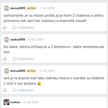
deina2005
•
7. feb 2009
AUTOR
samozrejme ze sa mozes pridat.aj ja mam 2 chalanou a jednu
princeznu tak sam tiez zvedava co manzelik zasadil
Odpovedz
saska2008
•
8. feb 2009
No takze, dievča,2chlapcov a 2 dievčence - takže veseloooo,ale
fain
Odpovedz
deina2005
•
9. feb 2009
AUTOR
ved je to krasne mat taku rodinku.mozno v starobe sa niektore
z nich o nas postara
Odpovedz
traktor
•
9. feb 2009