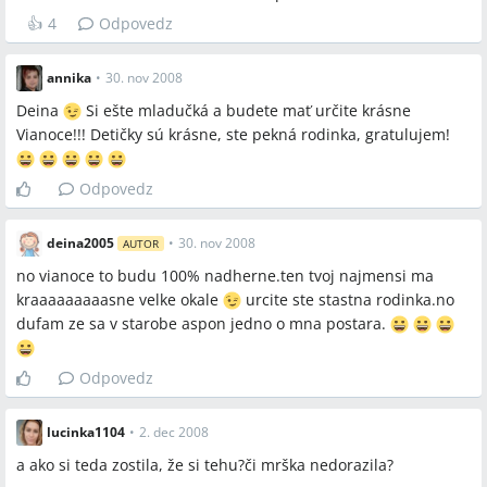
👍
4
Odpovedz
annika
•
30. nov 2008
Deina
Si ešte mladučká a budete mať určite krásne
Vianoce!!! Detičky sú krásne, ste pekná rodinka, gratulujem!
Odpovedz
deina2005
•
30. nov 2008
AUTOR
no vianoce to budu 100% nadherne.ten tvoj najmensi ma
kraaaaaaaaasne velke okale
urcite ste stastna rodinka.no
dufam ze sa v starobe aspon jedno o mna postara.
Odpovedz
lucinka1104
•
2. dec 2008
a ako si teda zostila, že si tehu?či mrška nedorazila?