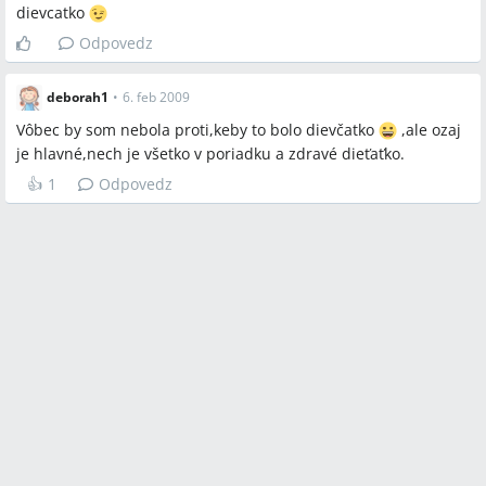
dievcatko
Odpovedz
deborah1
•
6. feb 2009
Vôbec by som nebola proti,keby to bolo dievčatko
,ale ozaj
je hlavné,nech je všetko v poriadku a zdravé dieťaťko.
👍
1
Odpovedz