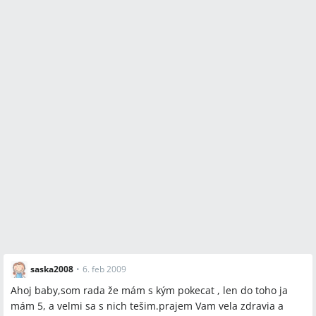
saska2008
•
6. feb 2009
Ahoj baby,som rada že mám s kým pokecat , len do toho ja
mám 5, a velmi sa s nich tešim.prajem Vam vela zdravia a