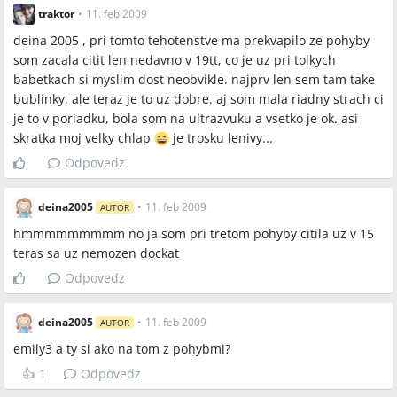
traktor
•
11. feb 2009
deina 2005 , pri tomto tehotenstve ma prekvapilo ze pohyby
som zacala citit len nedavno v 19tt, co je uz pri tolkych
babetkach si myslim dost neobvikle. najprv len sem tam take
bublinky, ale teraz je to uz dobre. aj som mala riadny strach ci
je to v poriadku, bola som na ultrazvuku a vsetko je ok. asi
skratka moj velky chlap
je trosku lenivy...
Odpovedz
deina2005
•
11. feb 2009
AUTOR
hmmmmmmmmm no ja som pri tretom pohyby citila uz v 15
teras sa uz nemozen dockat
Odpovedz
deina2005
•
11. feb 2009
AUTOR
emily3 a ty si ako na tom z pohybmi?
👍
1
Odpovedz