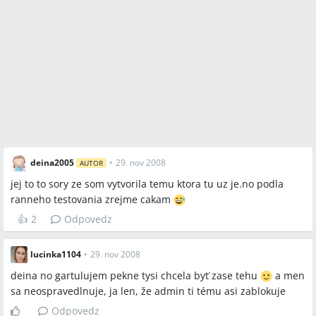
vykonávajú kombinovaný prvotrimestriálny skríning (krvné
testy + genetický ultrazvuk)?
Ako efektívne riešiť dlhodobé finančné zaťaženie rodiny s 4+
deťmi pri panelákovom bývaní a jednej matke na materskej?
Spomenuté značky a firmy
Geneton,Femicare
deina2005
•
29. nov 2008
AUTOR
jej to to sory ze som vytvorila temu ktora tu uz je.no podla
Spomenuté produkty a metódy
ranneho testovania zrejme cakam
👍
2
Odpovedz
kombinovaný prvotrimestriálny skríning,NT (nuchálna
translucencia),CRL,4D ultrazvuk,amniocentéza,domáce testy
pohlavia "gender maker","boy or girl",prvotrimestriálny
lucinka1104
•
29. nov 2008
skríning,genetický ultrazvuk
deina no gartulujem pekne tysi chcela byť zase tehu
a men
sa neospravedlnuje, ja len, že admin ti tému asi zablokuje
Miesta a osoby
Odpovedz