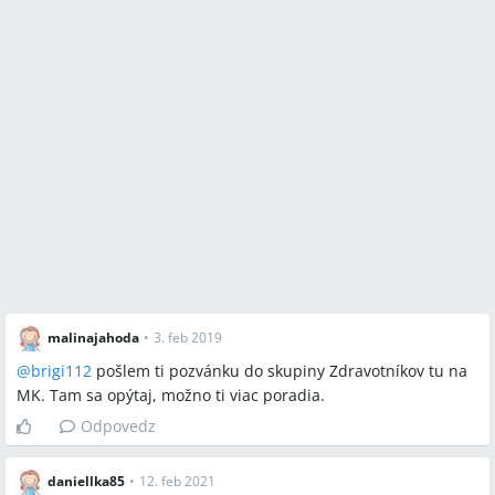
malinajahoda
•
3. feb 2019
@
brigi112
pošlem ti pozvánku do skupiny Zdravotníkov tu na
MK. Tam sa opýtaj, možno ti viac poradia.
Odpovedz
daniellka85
•
12. feb 2021