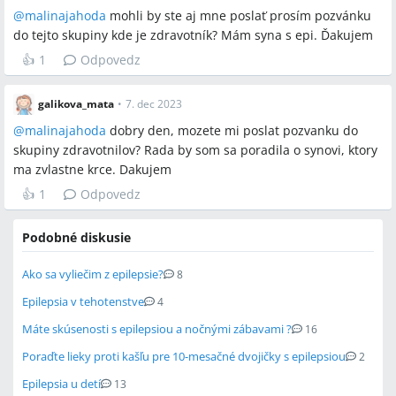
@
malinajahoda
mohli by ste aj mne poslať prosím pozvánku
do tejto skupiny kde je zdravotník? Mám syna s epi. Ďakujem
👍
1
Odpovedz
galikova_mata
•
7. dec 2023
@
malinajahoda
dobry den, mozete mi poslat pozvanku do
skupiny zdravotnilov? Rada by som sa poradila o synovi, ktory
ma zvlastne krce. Dakujem
👍
1
Odpovedz
Podobné diskusie
Ako sa vyliečim z epilepsie?
8
Epilepsia v tehotenstve
4
Máte skúsenosti s epilepsiou a nočnými zábavami ?
16
Poraďte lieky proti kašľu pre 10-mesačné dvojičky s epilepsiou
2
Epilepsia u detí
13