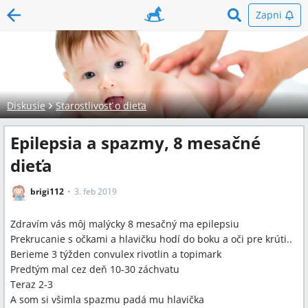
Zapni
Diskusie
Starostlivosť o dieťa
Epilepsia a spazmy, 8 mesačné
dieťa
brigi112
3. feb 2019
Zdravím vás môj malýcky 8 mesačný ma epilepsiu
Prekrucanie s očkami a hlavičku hodí do boku a oči pre krúti..
Berieme 3 týžden convulex rivotlin a topimark
Predtým mal cez deň 10-30 záchvatu
Teraz 2-3
A som si všimla spazmu padá mu hlavička