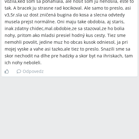
vozila,ked som sa ponahlala, ale nosit som ju nenosila, este to
tak. A bracek ju strasne rad kocikoval. Ale samo to preslo, asi
v3,5r.sla uz dost zničená bugina do kosa a slecna odvtedy
musela prejst normálne. Oni maju take obdobia, aj staris,
inak zdatny chidec,mal.obdobie,ze sa stazoval,ze ho bolia
nohy, pritom ako mladsi presiel hodný kus cesty. Tiez sme
nemohli povolit, jedine muz ho obcas kusok odniesol, ja pri
mojej vyske a vahe asi tazko,ale tiez to preslo. Snazili sme sa
skor nechodit na dlhe pre hadzky a skor byt na ihriskach, tam
ich nohy neboleli.
Odpovedz