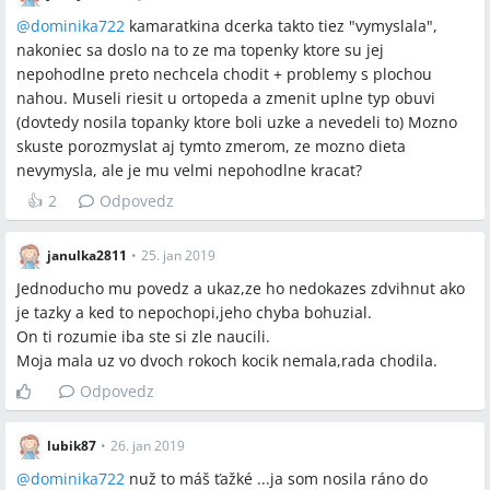
@
dominika722
kamaratkina dcerka takto tiez "vymyslala",
nakoniec sa doslo na to ze ma topenky ktore su jej
nepohodlne preto nechcela chodit + problemy s plochou
nahou. Museli riesit u ortopeda a zmenit uplne typ obuvi
(dovtedy nosila topanky ktore boli uzke a nevedeli to) Mozno
skuste porozmyslat aj tymto zmerom, ze mozno dieta
nevymysla, ale je mu velmi nepohodlne kracat?
👍
2
Odpovedz
janulka2811
•
25. jan 2019
Jednoducho mu povedz a ukaz,ze ho nedokazes zdvihnut ako
je tazky a ked to nepochopi,jeho chyba bohuzial.
On ti rozumie iba ste si zle naucili.
Moja mala uz vo dvoch rokoch kocik nemala,rada chodila.
Odpovedz
lubik87
•
26. jan 2019
@
dominika722
nuž to máš ťažké ...ja som nosila ráno do