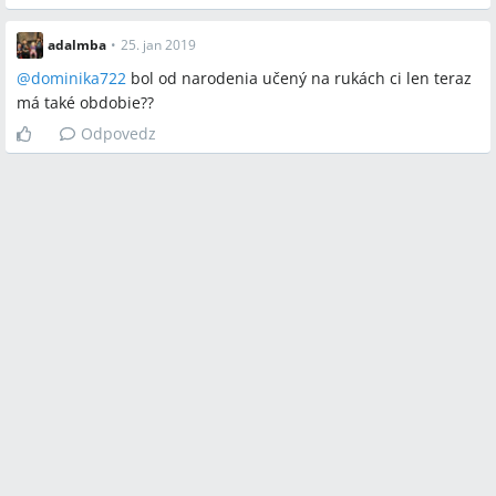
adalmba
•
25. jan 2019
@
dominika722
bol od narodenia učený na rukách ci len teraz
má také obdobie??
Odpovedz