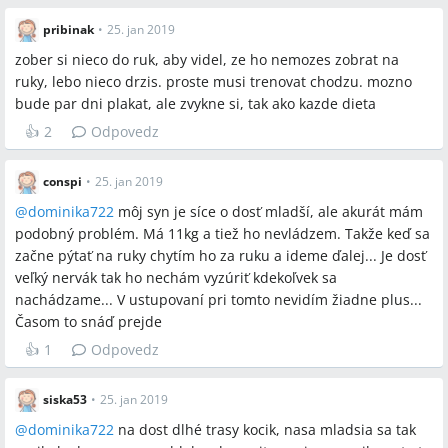
pribinak
•
25. jan 2019
zober si nieco do ruk, aby videl, ze ho nemozes zobrat na
ruky, lebo nieco drzis. proste musi trenovat chodzu. mozno
bude par dni plakat, ale zvykne si, tak ako kazde dieta
👍
2
Odpovedz
conspi
•
25. jan 2019
@
dominika722
môj syn je síce o dosť mladší, ale akurát mám
podobný problém. Má 11kg a tiež ho nevládzem. Takže keď sa
začne pýtať na ruky chytím ho za ruku a ideme ďalej... Je dosť
veľký nervák tak ho nechám vyzúriť kdekoľvek sa
nachádzame... V ustupovaní pri tomto nevidím žiadne plus...
Časom to snáď prejde
👍
1
Odpovedz
siska53
•
25. jan 2019
@
dominika722
na dost dlhé trasy kocik, nasa mladsia sa tak