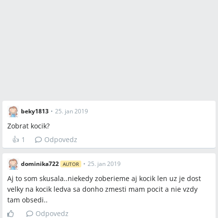
beky1813
•
25. jan 2019
Zobrat kocik?
👍
1
Odpovedz
dominika722
•
25. jan 2019
AUTOR
Aj to som skusala..niekedy zoberieme aj kocik len uz je dost
velky na kocik ledva sa donho zmesti mam pocit a nie vzdy
tam obsedi..
Odpovedz