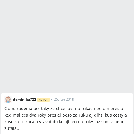
dominika722
•
25. jan 2019
AUTOR
Od narodenia bol taky ze chcel byt na rukach potom prestal
ked mal cca dva roky presiel peso za ruku aj dlhsi kus cesty a
zase sa to zacalo vravat do kolaji len na ruky..uz som z neho
zufala..