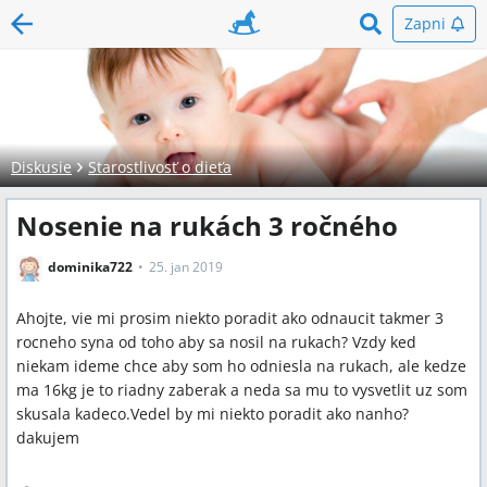
Zapni
Diskusie
Starostlivosť o dieťa
Nosenie na rukách 3 ročného
dominika722
25. jan 2019
Ahojte, vie mi prosim niekto poradit ako odnaucit takmer 3
rocneho syna od toho aby sa nosil na rukach? Vzdy ked
niekam ideme chce aby som ho odniesla na rukach, ale kedze
ma 16kg je to riadny zaberak a neda sa mu to vysvetlit uz som
skusala kadeco.Vedel by mi niekto poradit ako nanho?
dakujem