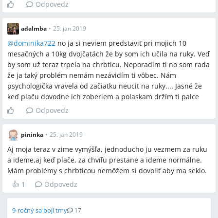
Odpovedz
adalmba
•
25. jan 2019
@
dominika722
no ja si neviem predstaviť pri mojich 10
mesačných a 10kg dvojčatách že by som ich učila na ruky. Veď
by som už teraz trpela na chrbticu. Neporadím ti no som rada
že ja taký problém nemám nezávidím ti vôbec. Nám
psychologička vravela od začiatku neucit na ruky.... Jasné že
keď plaču dovodne ich zoberiem a polaskam držím ti palce
Odpovedz
pininka
•
25. jan 2019
Aj moja teraz v zime vymýšľa, jednoducho ju vezmem za ruku
a ideme,aj keď plače, za chvíľu prestane a ideme normálne.
Mám problémy s chrbticou nemôžem si dovoliť aby ma seklo.
👍
1
Odpovedz
9-ročný sa bojí tmy
17