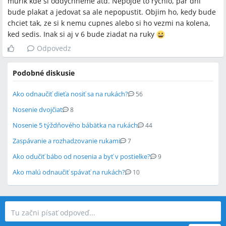
murik kde si oddychneme atd. Nepojde to rychlo, par dni
bude plakat a jedovat sa ale nepopustit. Objim ho, kedy bude
chciet tak, ze si k nemu cupnes alebo si ho vezmi na kolena,
ked sedis. Inak si aj v 6 bude ziadat na ruky
Odpovedz
Podobné diskusie
Ako odnaučiť dieťa nosiť sa na rukách?
56
Nosenie dvojčiat
8
Nosenie 5 týždňového bábätka na rukách
44
Zaspávanie a rozhadzovanie rukami
7
Ako odučiť bábo od nosenia a byť v postielke?
9
Ako malú odnaučiť spávať na rukách?
10