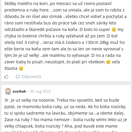
škôlky malého na koni..po mesiaci sa už rovno postavíl
predomna a ruky hore. ..som sa smiala..ale ja som to robila z
dôvodu že on išiel ako slimák ..všetko chcel vidieť a pochytat a
ráno som nestíhala bus do práce tak cez sneh sánky leto
odrážadlo a škaredé počasie na koňa :D bolo to super
my
chýba to bolenie chrbta a ruky vyťahané až po zem :D bol
vtedy tiež 3 ročný ...teraz má.6 čoskoro a 130cm 28kg muž ho
ešte berie na koňa sem tam ale.to sa len on nevie vyrovnať s
tým že je už veľký ..ale malému to vyhovuje :D no a rada na
záver baby to písali..neustúpit..to platí pri všetkom
veľa
šťastia
Odpovedz
zuzikak
•
30. aug 2022
3r. je uz velky na nosenie. Treba mu vysvetlit, ked sa bude
pytat, ze maminku bolia ruky, uz sa neda. Ak ho bolia nozicky,
tu si spolu sadneme na lavicku, objimeme sa...a ideme dalej.
Zase na ruky ? No mama nemoze - bolia rucky velmi lebo uz je
velky chlapcek, bolia nozicky ? Aha, pod kusok este mame