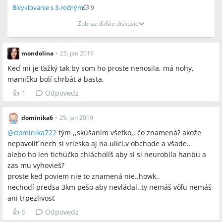
Bicyklovanie s 3-ročným
9
Zobraz ďalšie diskusie
mondolina
•
25. jan 2019
Keď mi je ťažký tak by som ho proste nenosila, má nohy,
mamičku bolí chrbát a basta.
👍
1
Odpovedz
dominika6
•
25. jan 2019
@
dominika722
tým ,,skúšaním všetko,, čo znamená? akože
nepovoliť nech si vrieska aj na ulici,v obchode a všade..
alebo ho len tichúčko chlácholíš aby si si neurobila hanbu a
zas mu vyhovieš?
proste ked poviem nie to znamená nie..howk..
nechodí predsa 3km pešo aby nevládal..ty nemáš vôľu nemáš
ani trpezlivosť
👍
5
Odpovedz