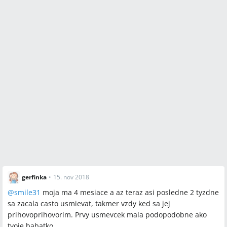
gerfinka
•
15. nov 2018
@
smile31
moja ma 4 mesiace a az teraz asi posledne 2 tyzdne
sa zacala casto usmievat, takmer vzdy ked sa jej
prihovoprihovorim. Prvy usmevcek mala podopodobne ako
tvoje babatko