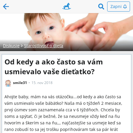
Zapni
Diskusie
Starostlivosť o dieťa
Od kedy a ako často sa vám
usmievalo vaše dieťatko?
smile31
15. nov 2018
Ahojte baby, mám na vás otázočku...od kedy a ako často sa
vám usmievalo vaše bábätko? Naša má o týždeň 2 mesiace,
prvý úsmev som zaznamenala cca v 6 týždňoch. Chcela by
soms a spýtať, či je bežné, že sa neusmeje vždy keď na ňu
hovorím a škerím sa na ňu,,, najčastejšie sa usmeje keď sa
rano zobudí to sa jej trošku poprihováram tak sa pár krát