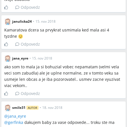
Odpovedz
janulicka24
•
15. nov 2018
Kamaratova dcera sa prvykrat usmimala ked mala asi 4
tyzdne
Odpovedz
jana_eyre
•
15. nov 2018
ako som to mala ja si bohuzial vobec nepamatam (velmi vela
veci som zabudla) ale je uplne normalne, ze v tomto veku sa
usmeje len obcas a je iba pozorovatel.. usmev zacne vyuzivat
viac vekom..
Odpovedz
smile31
•
18. nov 2018
AUTOR
@
jana_eyre
@
gerfinka
dakujem baby za vase odpovede... troku ste ma