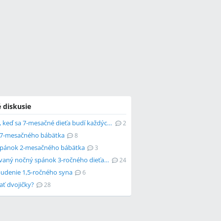
 diskusie
Čo robiť, keď sa 7-mesačné dieťa budí každých 30 minút?
2
7-mesačného bábätka
8
pánok 2-mesačného bábätka
3
Prerušovaný nočný spánok 3-ročného dieťaťa
24
udenie 1,5-ročného syna
6
ať dvojičky?
28