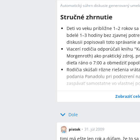
Automatický súhrn diskusie generovaný umelo
Stručné zhrnutie
Deti vo veku približne 1–2 rokov sa
bdelé 1–3 hodiny bez zjavnej potre
diskusii popisovali toto správanie
Viacerí rodičia odporúčali knihu "K
Morgenroth) ako praktický zdroj, pr
dieťa ráno o 7:00 a obmedziť popo
Rodičia skúšali rôzne riešenia vrá
podania Panadolu pri podozrení na
zaspávať samostatne vo vlastnej po
Zobraziť cel
Najčastejšie otázky
Dole
Q:
Čo môže spôsobovať nočné bdenie u
pistok
•
31. júl 2009
A:
V diskusii rodičia uvádzali ako mo
timi má ešte len rok a dúfam, že to sa
stoličky), nesprávne zaspávacie návyk