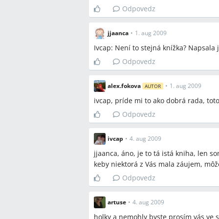
Odpovedz
jjaanca
•
1. aug 2009
Ivcap: Není to stejná knížka? Napsala 
Odpovedz
alex.fokova
•
1. aug 2009
AUTOR
ivcap, príde mi to ako dobrá rada, tot
Odpovedz
ivcap
•
4. aug 2009
jjaanca, áno, je to tá istá kniha, len 
keby niektorá z Vás mala záujem, môž
Odpovedz
artuse
•
4. aug 2009
holky a nemohly byste prosím vás ve st