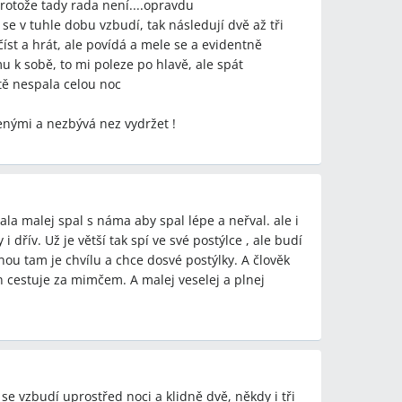
rotože tady rada není....opravdu
 diskusie nebudia z dôvodu hladu.
 se v tuhle dobu vzbudí, tak následují dvě až tři
číst a hrát, ale povídá a mele se a evidentně
postele, keď volá "mami" v noci?
u k sobě, to mi poleze po hlavě, ale spát
 do postele ako krátkodobé riešenie, ale kniha a
ště nespala celou noc
ne učiť dieťa spať vo vlastnej postieľke.
enými a nezbývá nez vydržet !
anie 1–3 hodiny je bežný problém u detí približne
malej spal s náma aby spal lépe a neřval. ale i
i dřív. Už je větší tak spí ve své postýlce , ale budí
pať" bola v diskusii najčastejšie odporúčaným
ou tam je chvílu a chce dosvé postýlky. A člověk
 cestuje za mimčem. A malej veselej a plnej
čia pripisujú nočné bdenie zúbkam, iní argumentujú,
ký čas naznačuje problém s návykmi alebo rutinou.
vo vlastnej postieľke: niektorí rodičia vidia okamžitú
e vzbudí uprostřed noci a klidně dvě, někdy i tři