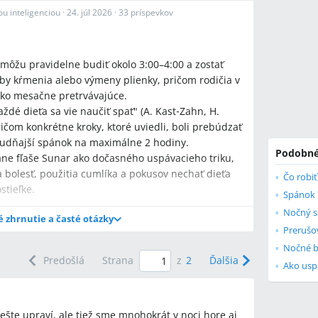
u inteligenciou
·
24. júl 2026
·
33 príspevkov
 môžu pravidelne budiť okolo 3:00–4:00 a zostať
by kŕmenia alebo výmeny plienky, pričom rodičia v
 ako mesačne pretrvávajúce.
aždé dieťa sa vie naučiť spať" (A. Kast‑Zahn, H.
ičom konkrétne kroky, ktoré uviedli, boli prebúdzať
ludňajší spánok na maximálne 2 hodiny.
Podobné
tane fľaše Sunar ako dočasného uspávacieho triku,
 bolesť, použitia cumlíka a pokusov nechať dieťa
stieľke.
Spánok 
Nočný s
é zhrnutie a časté otázky
Nočné b
Predošlá
Strana
z
2
Ďalšia
Ako usp
 detí vo veku 1–2 rokov?
žné príčiny zúbky (spomínané chýbajúce zadné
 ešte upraví, ale tiež sme mnohokrát v noci hore aj
y a príliš dlhé popoludňajšie spanie; bdenie sa