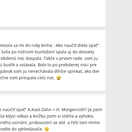
ke,prebúdzanie o 7:00,obmedzenie popoludňajšieho
feng shui)
stala sa mi do ruky kniha : Ako naučiť dieťa spať".
 Saša po nočnom buntošení spala aj do deviatej
rebdenú noc dospala. Takže v prvom rade, som ju
i budík a vstávala. Bolo to po prebdenej noci pre
spánok som ju nenechávala dlhšie spinkať, ako dve
nečne som prespala celú noc.
ie naučiť spať" A.Kast-Zahn + H. Morgenroth? Já jsem
a kdysi odkaz a knížku jsem si stáhla a vytiskla.
tného usínání, probouzení se atd. a řeší tam mimo
v hoďte do vyhledávače.