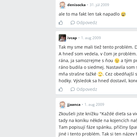
samostatne,spať vo vlastnej postieľ
denisocka
•
31. júl 2009
spánku na 2 hodiny,organové hodiny (
ale to ma fakt len tak napadlo
Odpovedz
Miesta a osoby
ivcap
•
1. aug 2009
A. Kast‑Zahn,H. Morgenroth
Tak my sme mali tiež tento problém. Do
A hneď som vedela, v čom je problém.
rána, ja samozrejme s ňou
a tým p
ráno budila o siedmej. Nastavila som s
mňa strašne ťažké
. Cez obedňajší 
hodky. Výsledok sa hneď dostavil, ko
Odpovedz
jjaanca
•
1. aug 2009
Zkoušeli jste knížku "Každé dieťa sa v
tady na koníku někde na kojencích našl
Tam popisují fáze spánku, příčiny špa
jiné i tento problém. Tak si ten náze