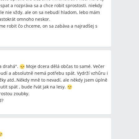
pat a rozpráva sa a chce robit sprostosti. niekdy
á 1–3 hodiny.
le nie vždy. ale on sa nebudí hladom, lebo mám
aučiť spať"?
 častokrát omnoho neskor.
a princípov z knihy (prebúdzanie o 7:00, denné
e robit čo chceme, on sa zabáva a najradšej s
tného zaspávania) viedla k tomu, že dieťa začalo
ie aplikovali podľa knihy?
 zahŕňajú prebúdzať dieťa ráno o 7:00 a nenechať
ižne 2 hodiny, zároveň učiť dieťa zaspávať samo vo
da drahá".
Moje dcera dělá občas to samé. Večer
zbudí a absolutně nemá potřebu spát. Vydrží vzhůru i
nížky atd..Někdy mně to nevadí, ale někdy jsem úplně
popoludňajšom spánku?
utit spát , bude řvát jak na lesy.
dieťaťa po približne 2 hodinách popoludňajšieho
 rostou zoubky.
o nočný spánok a viedlo k prespávaniu celej noci.
d?
 pri nočnom bdení?
tiká im nepomohli; niektorí podali Panadol pri
okojenie po približne hodine.
pr. Sunar)?
Sunar občas pomôže dieťa uspať, ale účinok je