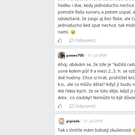
hodku i dve, kedy jednoducho nechce s
typicky objavuje okolo 3:00–4:00 a trv
pomože flaša sunaru a potom uspat, a
Q:
Pomôže kniha "Každé dieťa sa vie n
odskúšané, že zaspí aj bez flaše, ale
A:
Viacerí rodičia uviedli, že aplikáci
jednoducho ked spat nechce, tak možm
spánky max. 2 hodiny, učenie samosta
nami.
prespávať noc.
Odpovedz
Q:
Aké konkrétne kroky rodičia z diskus
A:
Konkrétne kroky uvedené v diskusii
power700
•
31. júl 2009
popoludňajší spánok presiahnuť pribl
Ahoj, obávám se, že zde je "každá ra
vlastnej postieľke.
usne kolem půl 9 a mezi 2.,3. h. se v
dvě hodiny. Chce si hrát, prohlížet k
Q:
Pomôže prebudiť dieťa po dlhom 
k.o., ale co můžu dělat? Když jí budu n
A:
Rodičia popisovali, že prebudenie 
Ale řekla bych, že se toto děje, když jí
spánku v niektorých prípadoch zlepšil
Alex. -co zoubky? Nemůže to být důvo
Q:
Pomáhajú homeopatiká alebo lieky
Odpovedz
A:
Viacerí rodičia uviedli, že homeopa
podozrení na bolesť a zaznamenali up
pipisek
•
31. júl 2009
Q:
Pomôže dať dieťaťu v noci fľašu (na
Tak s tímhle mám bohatý zkušenosti
A:
Niektorí rodičia napísali, že fľaša 