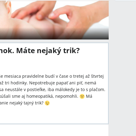
ok. Máte nejaký trik?
 mesiaca pravidelne budí v čase o tretej až štvrtej
ž tri hodinky. Nepotrebuje papať ani piť, nemá
sa neustále v postieľke, iba málokedy je to s plačom.
kúšali sme aj homeopatiká, nepomohli.
Má
nie nejaký tajný trik?