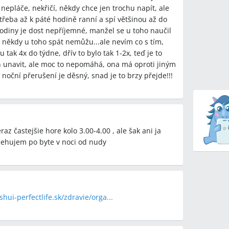
jú, že to posilňuje zlý návyk a odporúčajú
 nepláče, nekřičí, někdy chce jen trochu napít, ale
y.
řeba až k páté hodině ranní a spí většinou až do
hodiny je dost nepříjemné, manžel se u toho naučil
 někdy u toho spát nemůžu...ale nevím co s tím,
tak 4x do týdne, dřív to bylo tak 1-2x, teď je to
ôznych rodinách opakuje prebúdanie práve v čase
 unavit, ale moc to nepomáhá, ona má oproti jiným
 príčiny?
noční přerušení je děsný, snad je to brzy přejde!!!
fekt aplikácie metód z knihy, čiže za aký čas možno
?
z častejšie hore kolo 3.00-4.00 , ale šak ani ja
behujem po byte v noci od nudy
y
etódy
hui-perfectlife.sk/zdravie/orga...
,Ako naučiť dieťa spať (názvová
cumlík (dudlík),učenie dieťaťa zaspávať