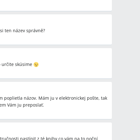
jsi ten název správně?
o určite skúsime
som poplietla názov. Mám ju v elektronickej pošte, tak
em Vám ju preposlať.
ručnosti nastínit z té knihy co vám na to noční