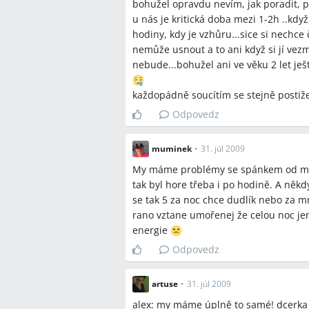
bohužel opravdu nevím, jak poradit, p
nekonzistentný a mnohé deti sa podľa
u nás je kritická doba mezi 1-2h ..když
hodiny, kdy je vzhůru...sice si nechce 
Q:
Je dobré brať dieťa do rodičovskej 
nemůže usnout a to ani když si jí vezm
A:
Rodičia v diskusii často dieťa vzali
nebude...bohužel ani ve věku 2 let je
niektorí diskutujúci odporúčajú postup
každopádně soucítím se stejně postiž
Závery z diskusie
Odpovedz
Zhoda
muminek
•
31. júl 2009
Nočné bdenie okolo 3:00–4:00 a trv
My máme problémy se spánkem od mala 
vo veku 1–2 rokov.
tak byl hore třeba i po hodině. A někdy 
Kniha "Každé dieťa sa vie naučiť s
se tak 5 za noc chce dudlík nebo za mn
zdrojom riešení.
rano vztane umořenej že celou noc jen
energie
Sporné názory
Odpovedz
Zuby vs. zlé návyky: niektorí rodi
že pravidelné prebúdzenie v rovna
artuse
•
31. júl 2009
Brať dieťa do postele vs. učiť spať 
alex: my máme úplně to samé! dcerka s