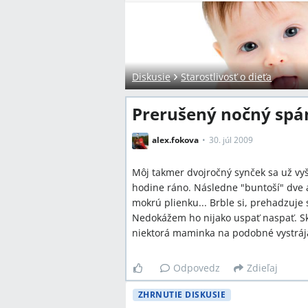
Diskusie
Starostlivosť o dieťa
Prerušený nočný spán
alex.fokova
30. júl 2009
Môj takmer dvojročný synček sa už vyše
hodine ráno. Následne "buntoší" dve a
mokrú plienku... Brble si, prehadzuje 
Nedokážem ho nijako uspať naspať. S
niektorá maminka na podobné vystrája
Odpovedz
Zdieľaj
ZHRNUTIE DISKUSIE