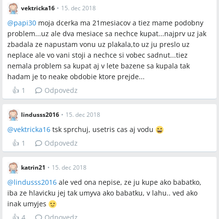
vektricka16
•
15. dec 2018
@
papi30
moja dcerka ma 21mesiacov a tiez mame podobny
problem...uz ale dva mesiace sa nechce kupat...najprv uz jak
zbadala ze napustam vonu uz plakala,to uz ju preslo uz
neplace ale vo vani stoji a nechce si vobec sadnut...tiez
nemala problem sa kupat aj v lete bazene sa kupala tak
hadam je to neake obdobie ktore prejde...
👍
1
Odpovedz
lindusss2016
•
15. dec 2018
@
vektricka16
tsk sprchuj, usetris cas aj vodu
👍
1
Odpovedz
katrin21
•
15. dec 2018
@
lindusss2016
ale ved ona nepise, ze ju kupe ako babatko,
iba ze hlavicku jej tak umyva ako babatku, v lahu.. ved ako
inak umyjes
👍
4
Odpovedz