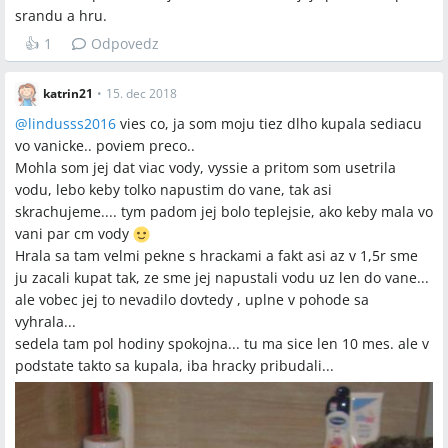
srandu a hru.
👍
1
Odpovedz
katrin21
•
15. dec 2018
@
lindusss2016
vies co, ja som moju tiez dlho kupala sediacu
vo vanicke.. poviem preco..
Mohla som jej dat viac vody, vyssie a pritom som usetrila
vodu, lebo keby tolko napustim do vane, tak asi
skrachujeme.... tym padom jej bolo teplejsie, ako keby mala vo
vani par cm vody
Hrala sa tam velmi pekne s hrackami a fakt asi az v 1,5r sme
ju zacali kupat tak, ze sme jej napustali vodu uz len do vane...
ale vobec jej to nevadilo dovtedy , uplne v pohode sa
vyhrala...
sedela tam pol hodiny spokojna... tu ma sice len 10 mes. ale v
podstate takto sa kupala, iba hracky pribudali...