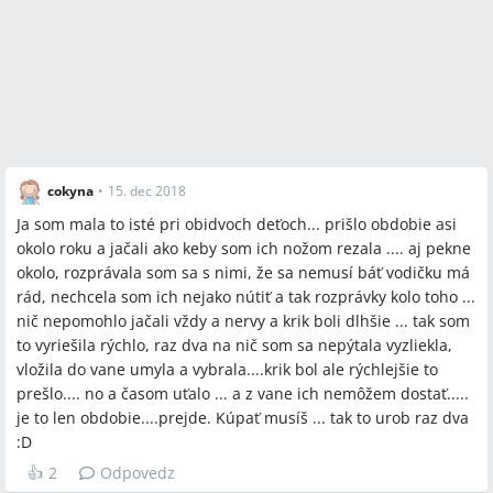
cokyna
•
15. dec 2018
Ja som mala to isté pri obidvoch deťoch... prišlo obdobie asi
okolo roku a jačali ako keby som ich nožom rezala .... aj pekne
okolo, rozprávala som sa s nimi, že sa nemusí báť vodičku má
rád, nechcela som ich nejako nútiť a tak rozprávky kolo toho ...
nič nepomohlo jačali vždy a nervy a krik boli dlhšie ... tak som
to vyriešila rýchlo, raz dva na nič som sa nepýtala vyzliekla,
vložila do vane umyla a vybrala....krik bol ale rýchlejšie to
prešlo.... no a časom uťalo ... a z vane ich nemôžem dostať.....
je to len obdobie....prejde. Kúpať musíš ... tak to urob raz dva
:D
👍
2
Odpovedz