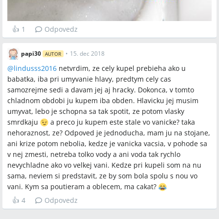
👍
1
Odpovedz
papi30
•
15. dec 2018
AUTOR
@
lindusss2016
netvrdim, ze cely kupel prebieha ako u
babatka, iba pri umyvanie hlavy, predtym cely cas
samozrejme sedi a davam jej aj hracky. Dokonca, v tomto
chladnom obdobi ju kupem iba obden. Hlavicku jej musim
umyvat, lebo je schopna sa tak spotit, ze potom vlasky
smrdkaju
a preco ju kupem este stale vo vanicke? taka
nehoraznost, ze? Odpoved je jednoducha, mam ju na stojane,
ani krize potom nebolia, kedze je vanicka vacsia, v pohode sa
v nej zmesti, netreba tolko vody a ani voda tak rychlo
nevychladne ako vo velkej vani. Kedze pri kupeli som na nu
sama, neviem si predstavit, ze by som bola spolu s nou vo
vani. Kym sa poutieram a oblecem, ma cakat?
👍
4
Odpovedz