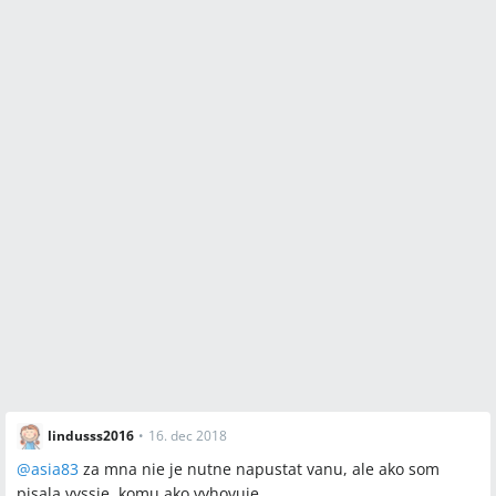
lindusss2016
•
16. dec 2018
@
asia83
za mna nie je nutne napustat vanu, ale ako som
pisala vyssie, komu ako vyhovuje