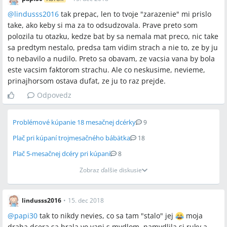
@
lindusss2016
tak prepac, len to tvoje "zarazenie" mi prislo
take, ako keby si ma za to odsudzovala. Prave preto som
polozila tu otazku, kedze bat by sa nemala mat preco, nic take
sa predtym nestalo, predsa tam vidim strach a nie to, ze by ju
to nebavilo a nudilo. Preto sa obavam, ze vacsia vana by bola
este vacsim faktorom strachu. Ale co neskusime, nevieme,
prinajhorsom ostava dufat, ze ju to raz prejde.
Odpovedz
Problémové kúpanie 18 mesačnej dcérky
9
Plač pri kúpaní trojmesačného bábätka
18
Plač 5-mesačnej dcéry pri kúpaní
8
Zobraz ďalšie diskusie
lindusss2016
•
15. dec 2018
@
papi30
tak to nikdy nevies, co sa tam "stalo" jej
moja
draha dcera sa hrala vo vani s mydlom, namydlila si ruky a