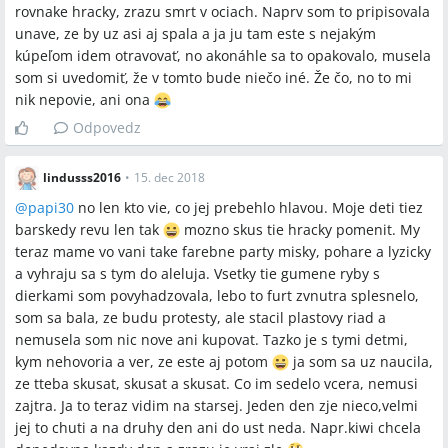
rovnake hracky, zrazu smrt v ociach. Naprv som to pripisovala
unave, ze by uz asi aj spala a ja ju tam este s nejakým
kúpeľom idem otravovať, no akonáhle sa to opakovalo, musela
som si uvedomiť, že v tomto bude niečo iné. Že čo, no to mi
nik nepovie, ani ona
Odpovedz
lindusss2016
•
15. dec 2018
@
papi30
no len kto vie, co jej prebehlo hlavou. Moje deti tiez
barskedy revu len tak
mozno skus tie hracky pomenit. My
teraz mame vo vani take farebne party misky, pohare a lyzicky
a vyhraju sa s tym do aleluja. Vsetky tie gumene ryby s
dierkami som povyhadzovala, lebo to furt zvnutra splesnelo,
som sa bala, ze budu protesty, ale stacil plastovy riad a
nemusela som nic nove ani kupovat. Tazko je s tymi detmi,
kym nehovoria a ver, ze este aj potom
ja som sa uz naucila,
ze tteba skusat, skusat a skusat. Co im sedelo vcera, nemusi
zajtra. Ja to teraz vidim na starsej. Jeden den zje nieco,velmi
jej to chuti a na druhy den ani do ust neda. Napr.kiwi chcela