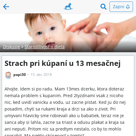
Zapni
Diskusie
Starostlivosť o dieťa
Strach pri kúpaní u 13 mesačnej
papi30
15. dec 2018
Ahojte. Idem si po radu. Mam 13mes dcerku, ktora doteraz
nemala problem s kupanim. Pred 2tyzdnami vsak z nicoho
nic, ked uvidi vanicku a vodu, uz zacne pistat. Ked ju do nej
posadim, chyti sa rukami kraja a drzi sa ako o zivot. Pri
umyvani hlavicky sme robievali ako u babatiek, teraz nie je
sanca aby si lahla, zacne sa triast a odusu plakat a kraja sa
ani neputi. Pritom nic sa predtym nestalo, co by to mohlo
sposobit. Ma niekto skúsenosť v tomto?