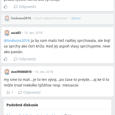
Odpovedz
lindusss2016
•
Autor odpoveď zmazal
•
Zobraz
asia83
•
16. dec 2018
@
lindusss2016
Ja by som malú tiež radšej sprchovala, ale bojí
sa sprchy ako čert kríža. Keď jej aspoň vlasy sprchujeme, reve
ako pavián.
Odpovedz
deti95060810
•
16. dec 2018
my sme to mali...je to len vývoj...po čase to prejde....aj ke´d to
môže trvať niekoľko týždňov resp. mesiacov.
👍
1
Odpovedz
Podobné diskusie