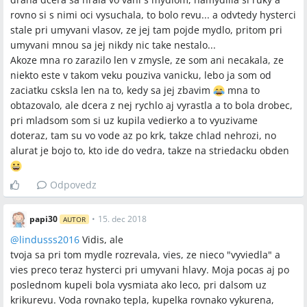
rovno si s nimi oci vysuchala, to bolo revu... a odvtedy hysterci
stale pri umyvani vlasov, ze jej tam pojde mydlo, pritom pri
umyvani mnou sa jej nikdy nic take nestalo...
Akoze mna ro zarazilo len v zmysle, ze som ani necakala, ze
niekto este v takom veku pouziva vanicku, lebo ja som od
zaciatku csksla len na to, kedy sa jej zbavim
mna to
obtazovalo, ale dcera z nej rychlo aj vyrastla a to bola drobec,
pri mladsom som si uz kupila vedierko a to vyuzivame
doteraz, tam su vo vode az po krk, takze chlad nehrozi, no
alurat je bojo to, kto ide do vedra, takze na striedacku obden
Odpovedz
papi30
•
15. dec 2018
AUTOR
@
lindusss2016
Vidis, ale
tvoja sa pri tom mydle rozrevala, vies, ze nieco "vyviedla" a
vies preco teraz hysterci pri umyvani hlavy. Moja pocas aj po
poslednom kupeli bola vysmiata ako leco, pri dalsom uz
krikurevu. Voda rovnako tepla, kupelka rovnako vykurena,