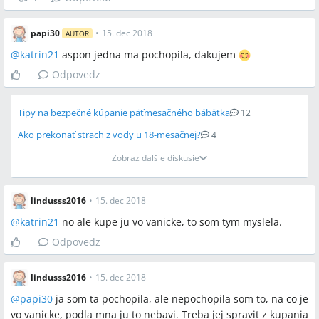
papi30
•
15. dec 2018
AUTOR
@
katrin21
aspon jedna ma pochopila, dakujem
Odpovedz
Tipy na bezpečné kúpanie päťmesačného bábätka
12
Ako prekonať strach z vody u 18-mesačnej?
4
Zobraz ďalšie diskusie
lindusss2016
•
15. dec 2018
@
katrin21
no ale kupe ju vo vanicke, to som tym myslela.
Odpovedz
lindusss2016
•
15. dec 2018
@
papi30
ja som ta pochopila, ale nepochopila som to, na co je
vo vanicke, podla mna ju to nebavi. Treba jej spravit z kupania