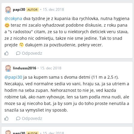
papi30
•
15. dec 2018
AUTOR
@
cokyna
dva tyzdne je z kupania iba rychlovka, nutna hygiena
teraz mi zacalo vyhadzovat podobne diskusie, z roku pana
a "s radostou" citam, ze sa to u niektorych deticiek veru stava,
ze z nicoho nic odmietju, takze nie sme jedine. Tak to snad
prejde
dakujem za povzbudenie, pekny vecer.
Odpovedz
lindusss2016
•
15. dec 2018
@
papi30
ja sa kupem sama s dvoma detmi (11 m a 2,5 r).
Necakaju, ved normalne sedia vo vani, hraju sa, ja sa utriem a
hodim na seba zupan. Nehoraznost to nie je, ved kazda
robime tak, ako nam vyhovuje, len sa tam podla mna nudi, ale
moze sa aj niecoho bat, ja by som ju do toho proste nenutila a
snazila sa vymysliet iny sposob.
Odpovedz
papi30
•
15. dec 2018
AUTOR