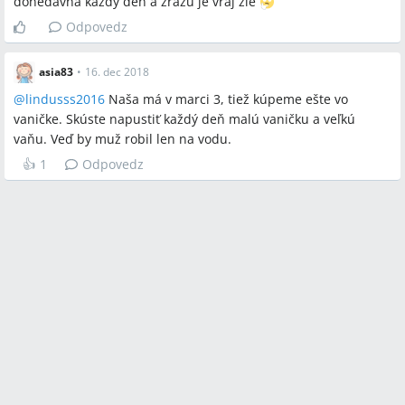
donedavna kazdy den a zrazu je vraj zle
Odpovedz
asia83
•
16. dec 2018
@
lindusss2016
Naša má v marci 3, tiež kúpeme ešte vo
vaničke. Skúste napustiť každý deň malú vaničku a veľkú
vaňu. Veď by muž robil len na vodu.
👍
1
Odpovedz