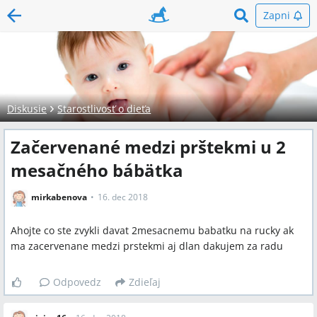
Zapni
Diskusie
Starostlivosť o dieťa
Začervenané medzi prštekmi u 2
mesačného bábätka
mirkabenova
16. dec 2018
Ahojte co ste zvykli davat 2mesacnemu babatku na rucky ak
ma zacervenane medzi prstekmi aj dlan dakujem za radu
Odpovedz
Zdieľaj