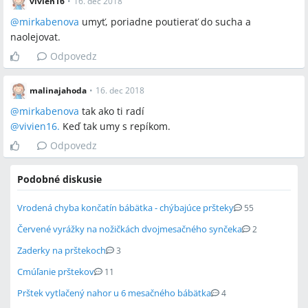
vivien16
•
16. dec 2018
@
mirkabenova
umyť, poriadne poutierať do sucha a
naolejovat.
Odpovedz
malinajahoda
•
16. dec 2018
@
mirkabenova
tak ako ti radí
@
vivien16.
Keď tak umy s repíkom.
Odpovedz
Podobné diskusie
Vrodená chyba končatín bábätka - chýbajúce pršteky
55
Červené vyrážky na nožičkách dvojmesačného synčeka
2
Zaderky na prštekoch
3
Cmúľanie prštekov
11
Prštek vytlačený nahor u 6 mesačného bábätka
4