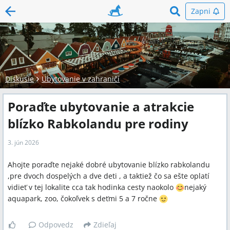
Zapni
Diskusie
Ubytovanie v zahraničí
Poraďte ubytovanie a atrakcie
blízko Rabkolandu pre rodiny
3. jún 2026
Ahojte poraďte nejaké dobré ubytovanie blízko rabkolandu
,pre dvoch dospelých a dve deti , a taktiež čo sa ešte oplatí
vidieť v tej lokalite cca tak hodinka cesty naokolo
nejaký
aquapark, zoo, čokoľvek s deťmi 5 a 7 ročne
Odpovedz
Zdieľaj