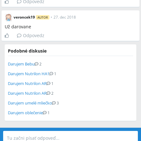
Odpovedz
veroncek19
•
27. dec 2018
AUTOR
Už darovane
Odpovedz
Podobné diskusie
Darujem Bebu
2
Darujem Nutrilon HA1
1
Darujem Nutrilon AR
1
Darujem Nutrilon AR
2
Darujem umelé mliečko
3
Darujem oblečenie
1