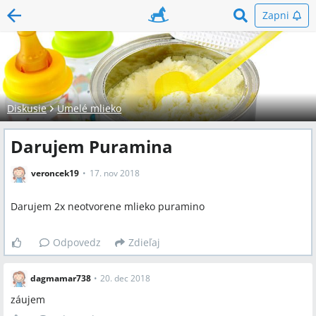
Zapni
Diskusie
Umelé mlieko
Darujem Puramina
veroncek19
17. nov 2018
Darujem 2x neotvorene mlieko puramino
Odpovedz
Zdieľaj
dagmamar738
•
20. dec 2018
záujem