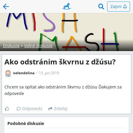
Zapni
Diskusie
Voľné diskusie
Ako odstránim škvrnu z džúsu?
nelendelina
13. jan 2019
Chcem sa opítat ako odstránim škvrnu z džúsu Ďakujem za
odpovede
Odpovedz
Zdieľaj
Podobné diskusie