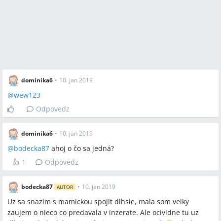
dominika6
•
10. jan 2019
@
wew123
Odpovedz
dominika6
•
10. jan 2019
@
bodecka87
ahoj o čo sa jedná?
👍
1
Odpovedz
bodecka87
•
10. jan 2019
AUTOR
Uz sa snazim s mamickou spojit dlhsie, mala som velky
zaujem o nieco co predavala v inzerate. Ale ocividne tu uz