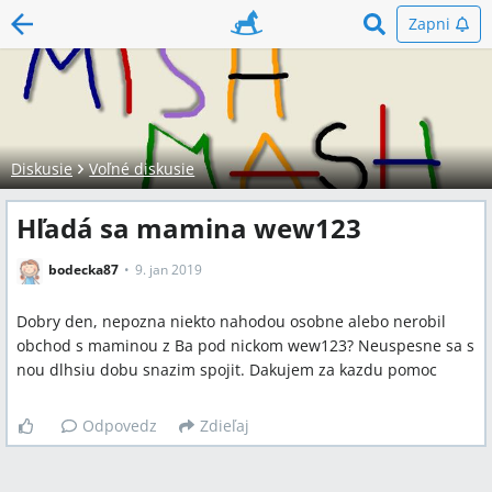
Zapni
Diskusie
Voľné diskusie
Hľadá sa mamina wew123
bodecka87
9. jan 2019
Dobry den, nepozna niekto nahodou osobne alebo nerobil
obchod s maminou z Ba pod nickom wew123? Neuspesne sa s
nou dlhsiu dobu snazim spojit. Dakujem za kazdu pomoc
Odpovedz
Zdieľaj