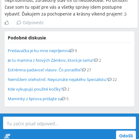
neprítomnosť, zdravotný stav mi to nedovoľoval. Po dlhšom
čase som tu opäť pre vás a všetky správy idem postupne
vybaviť. Ďakujem za pochopenie a krásny víkend prajem! ;)
Odpovedz
Podobné diskusie
Predavačka je ku mne nepríjemná
9
Je tu mamina z Nových Zámkov, ktorá je sama?
2
Extrémna padavosť vlasov. Čo poradíte?
27
Nemôžem otehotniť. Nepoznáte nejakého špecialistu?
22
Kde vykupujú použité kočíky?
2
Maminky z liptova pridajte sa
5
Odošli