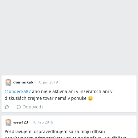
dominika6
•
10. jan 2019
@
bodecka87
áno nieje aktívna ani v inzerátoch ani v
diskusiách,zrejme tovar nemá v ponuke
Odpovedz
wew123
•
16. feb 2019
Pozdravujem, ospravedlňujem sa za moju dlhšiu