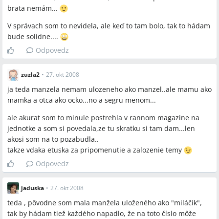
brata nemám...
V správach som to nevidela, ale keď to tam bolo, tak to hádam
bude solídne....
Odpovedz
zuzla2
•
27. okt 2008
ja teda manzela nemam ulozeneho ako manzel..ale mamu ako
mamka a otca ako ocko...no a segru menom...
ale akurat som to minule postrehla v rannom magazine na
jednotke a som si povedala,ze tu skratku si tam dam...len
akosi som na to pozabudla..
takze vdaka etuska za pripomenutie a zalozenie temy
Odpovedz
jaduska
•
27. okt 2008
teda , pôvodne som mala manžela uloženého ako "miláčik",
tak by hádam tiež každého napadlo, že na toto číslo môže