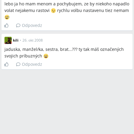
Spojené kráľovstvo (UK), Anglicko, Španielsko
lebo ja ho mam menom a pochybujem, ze by niekoho napadlo
volat nejakemu rastovi
rychlu volbu nastavenu tiez nemam
Odpovedz
kili
•
26. okt 2008
jaduska, manžel/ka, sestra, brat...??? ty tak máš označených
svojich príbuzných
Odpovedz