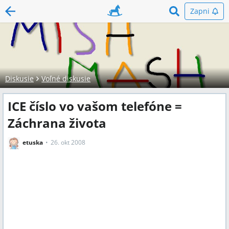
Zapni
Diskusie
Voľné diskusie
ICE číslo vo vašom telefóne =
Záchrana života
etuska
26. okt 2008