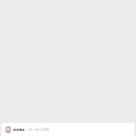
mixka
•
26. okt 2008