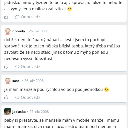
jaduska, minuly tyzden to bolo aj v spravach, takze to nebude
asi vymyslena mailova zalezitost
Odpovedz
nobody
•
26. okt 2008
dobře, není to špatný nápad ... jestli jsem to pochopil
správně, tak je to jen nějaká blízká osoba, který třeba můžou
zavolat, že se něco stalo. Jinak k tomu z mýho pohledu
nedávám vyšší důležitost
Odpovedz
sassi
•
26. okt 2008
ja mam manžela pod rýchlou volbou pod jednotkou
Odpovedz
jaduska
•
27. okt 2008
baby si prestavte, že manžela mám v mobile manžel, mamu
mám - mamka, otca mám - oco, sestru mám pod menom a