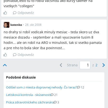
pohladat,lebo tu to robia vacsinou ako kurzy takmer na
vsetkych "colleges"
Odpovedz
kotenko
•
28. okt 2008
no drahy si robil vodicak minuly mesiac - teda skoro uz dva
mesiace dozadu - september a mali vyucovanie tusim 8
hodin... ale on robil na ARO v minulosti, tak si vsetko pamata
a pre nho to bola skor iba povinnost...
Odpovedz
Strana
z
2
Podobné diskusie
Odišiel som z miesta dopravnej nehody. Čo teraz?
12
Letisková kontrola - skúsenosti
21
Práca zdravotníckeho záchranára
3