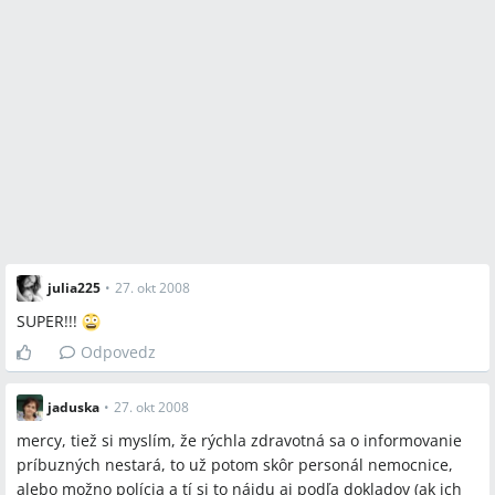
julia225
•
27. okt 2008
SUPER!!!
Odpovedz
jaduska
•
27. okt 2008
mercy, tiež si myslím, že rýchla zdravotná sa o informovanie
príbuzných nestará, to už potom skôr personál nemocnice,
alebo možno polícia a tí si to nájdu aj podľa dokladov (ak ich