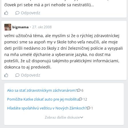
človek pri sebe má a pri nehode sa nestratili)...
Odpovedz
bigmama
•
27. okt 2008
veľmi užitočná téma, ale myslím si že o rýchlej zdravotníckej
pomoci sme sa aspoň my v škole toho veľa neučili, ale moje
deti prišli nedávno zo školy z dní železničnej polície a vysypali
na mňa umelé dýchanie a vyberanie jazyka, no dosť ma
potešili, že už disponujú takýmito praktickými informáciami,
dokonca to aj predviedli.
Odpovedz
Ako sa stať zdravotníckym záchranárom?
6
Pomôžte Katke získať auto pre jej mobilitu
12
Hľadáte spoľahlivú vešticu v Nových Zámkoch?
1
Zobraz ďalšie diskusie