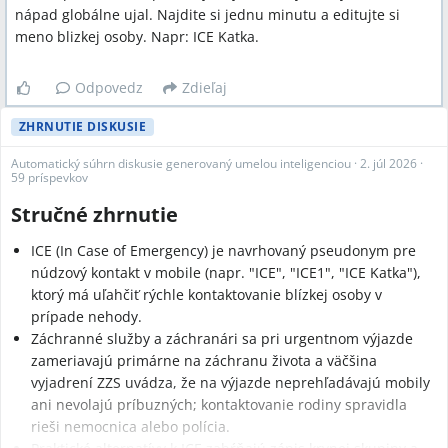
nápad globálne ujal. Najdite si jednu minutu a editujte si
meno blizkej osoby. Napr: ICE Katka.
Odpovedz
Zdieľaj
ZHRNUTIE DISKUSIE
Automatický súhrn diskusie generovaný umelou inteligenciou
·
2. júl 2026
·
59 príspevkov
Stručné zhrnutie
ICE (In Case of Emergency) je navrhovaný pseudonym pre
núdzový kontakt v mobile (napr. "ICE", "ICE1", "ICE Katka"),
ktorý má uľahčiť rýchle kontaktovanie blízkej osoby v
prípade nehody.
Záchranné služby a záchranári sa pri urgentnom výjazde
zameriavajú primárne na záchranu života a väčšina
vyjadrení ZZS uvádza, že na výjazde neprehľadávajú mobily
ani nevolajú príbuzných; kontaktovanie rodiny spravidla
rieši nemocnica alebo polícia.