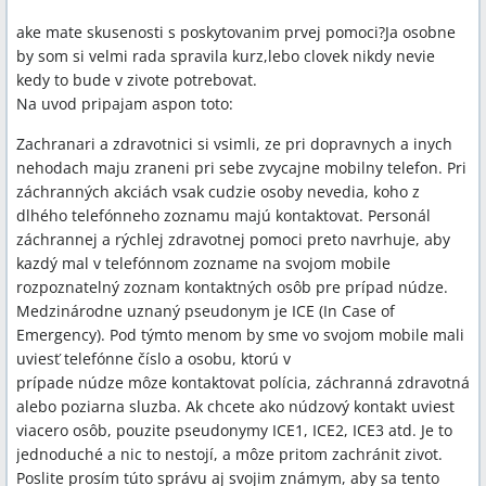
ake mate skusenosti s poskytovanim prvej pomoci?Ja osobne
by som si velmi rada spravila kurz,lebo clovek nikdy nevie
kedy to bude v zivote potrebovat.
Na uvod pripajam aspon toto:
Zachranari a zdravotnici si vsimli, ze pri dopravnych a inych
nehodach maju zraneni pri sebe zvycajne mobilny telefon. Pri
záchranných akciách vsak cudzie osoby nevedia, koho z
dlhého telefónneho zoznamu majú kontaktovat. Personál
záchrannej a rýchlej zdravotnej pomoci preto navrhuje, aby
kazdý mal v telefónnom zozname na svojom mobile
rozpoznatelný zoznam kontaktných osôb pre prípad núdze.
Medzinárodne uznaný pseudonym je ICE (In Case of
Emergency). Pod týmto menom by sme vo svojom mobile mali
uviesť telefónne číslo a osobu, ktorú v
prípade núdze môze kontaktovat polícia, záchranná zdravotná
alebo poziarna sluzba. Ak chcete ako núdzový kontakt uviest
viacero osôb, pouzite pseudonymy ICE1, ICE2, ICE3 atd. Je to
jednoduché a nic to nestojí, a môze pritom zachránit zivot.
Poslite prosím túto správu aj svojim známym, aby sa tento