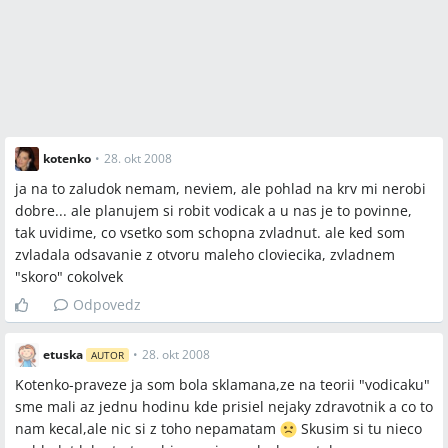
kotenko
•
28. okt 2008
ja na to zaludok nemam, neviem, ale pohlad na krv mi nerobi
dobre... ale planujem si robit vodicak a u nas je to povinne,
tak uvidime, co vsetko som schopna zvladnut. ale ked som
zvladala odsavanie z otvoru maleho cloviecika, zvladnem
"skoro" cokolvek
Odpovedz
etuska
•
28. okt 2008
AUTOR
Kotenko-praveze ja som bola sklamana,ze na teorii "vodicaku"
sme mali az jednu hodinu kde prisiel nejaky zdravotnik a co to
nam kecal,ale nic si z toho nepamatam
Skusim si tu nieco