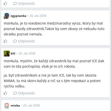
Odpovedz
Sporné názory
egyptanka
•
26. okt 2008
Možnosť A: ICE môže urýchliť kontaktovanie rodiny alebo
monkula, je to vseobecne medzinarodny vyraz, ktory by mal
pomôcť pri identifikácii, najmä ak chýbajú doklady.
poznat kazdy zdravotnik.Takze by som obavy ze nebudu tuto
Možnosť B: Niektoré vyjadrenia ZZS a weby (hoax.cz,
skratku poznat nemala.
vyjadrenie ZZS kraje Vysočina) považujú ICE za málo
Odpovedz
využiteľné alebo za hoax, pretože záchranári mobily pri
výjazde bežne neprezerajú.
kili
•
26. okt 2008
monkula, myslím, že každý zdravotník by mal poznať ICE (tak
Otvorené otázky
som to tda pochopila), však je to ich robota.
Zlepšilo by celoštátne alebo medzinárodné zavedenie a
ja, byť zdravotníkom a nie je tam ICE, tak by som skúsila
školenie v používaní označenia ICE jeho praktické využitie?
MAMA, tu má skoro každý a nič sa s tým nepokazi a potom
Ako najlepšie zabrániť zneužitiu ICE (žarty, nesprávne
rýchlu voľbu.
označenia) a zároveň zachovať jeho použiteľnosť?
Do akej miery dokáže ICE pomôcť pri komunikácii v
Odpovedz
zahraničí, kde jazyk a miestne postupy (konzulát, polícia)
hrajú rolu?
mixka
•
26. okt 2008