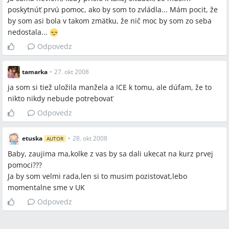
poskytnúť prvú pomoc, ako by som to zvládla... Mám pocit, že
by som asi bola v takom zmätku, že nič moc by som zo seba
nedostala...
Odpovedz
tamarka
•
27. okt 2008
ja som si tiež uložila manžela a ICE k tomu, ale dúfam, že to
nikto nikdy nebude potrebovať
Odpovedz
etuska
•
28. okt 2008
AUTOR
Baby, zaujima ma,kolke z vas by sa dali ukecat na kurz prvej
pomoci???
Ja by som velmi rada,len si to musim pozistovat,lebo
momentalne sme v UK
Odpovedz