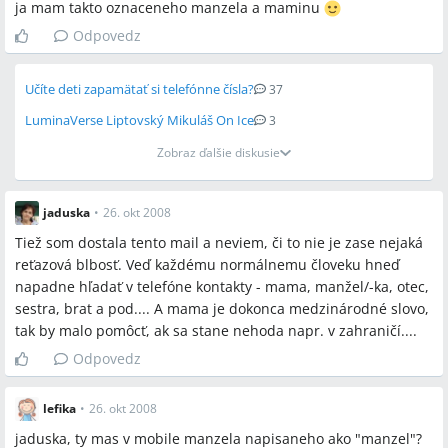
ja mam takto oznaceneho manzela a maminu
Odpovedz
Spomenuté značky a firmy
Učíte deti zapamätať si telefónne čísla?
37
ZZS, ZZS kraje Vysočina, Dôvera, Červený kríž, Markíza,
LuminaVerse Liptovský Mikuláš On Ice
3
TVnoviny.sk, novinky.cz, hoax.cz, Plus 7 dní (Pluska), polícia,
konzulát, centrálna evidencia obyvateľov
Zobraz ďalšie diskusie
Spomenuté produkty a metódy
jaduska
•
26. okt 2008
ICE (In Case of Emergency), ICE1/ICE2 pseudonymy, kartička
Tiež som dostala tento mail a neviem, či to nie je zase nejaká
poistenca, občiansky preukaz, kovová identifikačná známka,
reťazová blbosť. Veď každému normálnemu človeku hneď
darcovská kartička (darca orgánov), kurzy prvej pomoci, umelé
napadne hľadať v telefóne kontakty - mama, manžel/-ka, otec,
dýchanie, zaklon hlavy (uvoľnenie dýchacích ciest), PIN
sestra, brat a pod.... A mama je dokonca medzinárodné slovo,
zamknutie telefónu, centrálna evidencia obyvateľov (CEO)
tak by malo pomôcť, ak sa stane nehoda napr. v zahraničí....
Odpovedz
Miesta a osoby
lefika
•
26. okt 2008
JUDr. Renata Píbilová, Dr. Dobiáš, Ines Kardošová, Vysočina,
jaduska, ty mas v mobile manzela napisaneho ako "manzel"?