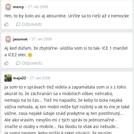
mercy
•
27. okt 2008
Hm, to by bolo asi aj absurdne. Určite sa to rieši až v nemocke
Odpovedz
jasumat
•
27. okt 2008
Aj keď dúfam, že zbytočne- uložila som si to tak- ICE 1 manžel
a ICE2 otec
Odpovedz
maja22
•
27. okt 2008
Ja som to v správach tiež videla a zapamätala som si s z toho
akurát to, že záchranári sa v mobiloch vôbec nehrabú,
nemajú na to čas... Tiež mi napadlo, že keby to bola nejaká
vážna nehoda, aj ten mobil môže byť rozbitý a ak to nie je také
vážne, zasa nejaké údaje snáď poskytne aj ten postihnutý...
Ale ako vravím, nevyšlo mi z tých správ to jednoznačné -
značte si osoby v mobile... Na škodu to však asi nebude...
Ja sama neviem, keby prišlo k takej situácii, že musím