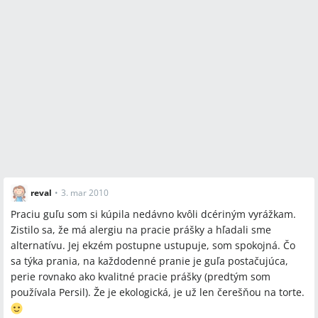
ani prášok nezaručia úplné vypranie.
Niektoré modely povoľujú kombináciu s malým množstvom
pracieho prostriedku a aviváže; používatelia bežne dávajú
1/5–1/3 bežnej dávky.
Sporné názory
Účinnosť na veľmi zašpinené veci: možnosť A — pridaním
malého množstva prášku a vyššej teploty (60 °C) dosiahnuť
prijateľný výsledok; možnosť B — guľa sama o sebe nestačí a
pri takýchto veciach je nevyhnutný bežný prací režim s
plnou dávkou prášku.
Potreba a spôsob „dobíjania“ solárnych modelov:
reval
•
3. mar 2010
výrobcovia/predajcovia uvádzajú denné svetlo/slnko a
Praciu guľu som si kúpila nedávno kvôli dcériným vyrážkam.
používatelia to praktizujú; niektorí tvrdia, že to nie je
Zistilo sa, že má alergiu na pracie prášky a hľadali sme
nevyhnutné, iní považujú dobíjanie za potrebné.
alternatívu. Jej ekzém postupne ustupuje, som spokojná. Čo
Cena a originalita: možnosť A — originál Biowashball s
sa týka prania, na každodenné pranie je guľa postačujúca,
certifikátmi stojí ~37–39 € a údajne sa oplatí; možnosť B —
perie rovnako ako kvalitné pracie prášky (predtým som
lacné napodobeniny za 5–10 € podľa viacerých užívateľov
používala Persil). Že je ekologická, je už len čerešňou na torte.
fungujú a prinášajú úsporu.