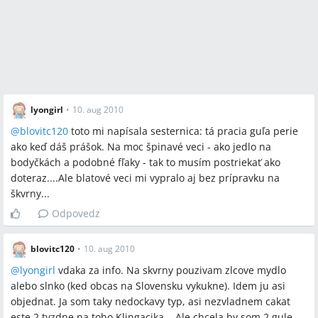
lyongirl
•
10. aug 2010
@
blovitc120
toto mi napísala sesternica: tá pracia guľa perie
ako keď dáš prášok. Na moc špinavé veci - ako jedlo na
bodyčkách a podobné fľaky - tak to musím postriekať ako
doteraz....Ale blatové veci mi vypralo aj bez prípravku na
škvrny...
Odpovedz
blovitc120
•
10. aug 2010
@
lyongirl
vdaka za info. Na skvrny pouzivam zlcove mydlo
alebo slnko (ked obcas na Slovensku vykukne). Idem ju asi
objednat. Ja som taky nedockavy typ, asi nezvladnem cakat
este 2 tyzdne na toho Klingacika... Ale chcela by som 2 gule,