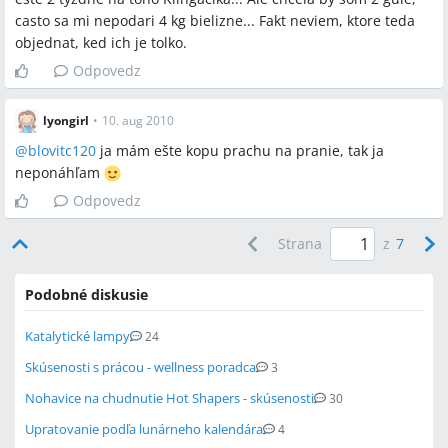
casto sa mi nepodari 4 kg bielizne... Fakt neviem, ktore teda
objednat, ked ich je tolko.
Odpovedz
lyongirl
•
10. aug 2010
@
blovitc120
ja mám ešte kopu prachu na pranie, tak ja
neponáhľam
Odpovedz
Strana
z
7
Podobné diskusie
Katalytické lampy
24
Skúsenosti s prácou - wellness poradca
3
Nohavice na chudnutie Hot Shapers - skúsenosti
30
Upratovanie podľa lunárneho kalendára
4