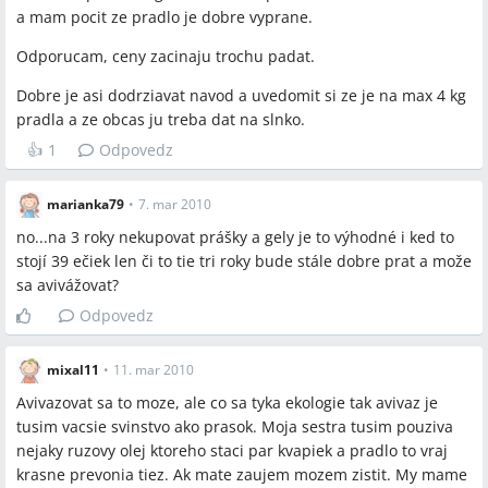
a mam pocit ze pradlo je dobre vyprane.
Spomenuté produkty a metódy
Odporucam, ceny zacinaju trochu padat.
Biowashball, Robby Wash (Robby Wash Blue), Ecoballs,
Dobre je asi dodrziavat navod a uvedomit si ze je na max 4 kg
EcoGenie, Magnoball, Clean‑Ballz, Ecogenie bag (gula do
pradla a ze obcas ju treba dat na slnko.
umývačky), Denkmit Gallseife (žlčové mydlo), Ecostain
👍
1
Odpovedz
(odstraňovač škvrn), perkarbonát sodný (PUER), kyslíkové
bielidlo, ocot ako prostriedok proti zápachu, esenciálne oleje
(100% silica), prací „sliz“, pridávanie 1/5–1/3 dávky pracieho
marianka79
•
7. mar 2010
prášku, nabíjanie na dennom svetle/slnku,
no...na 3 roky nekupovat prášky a gely je to výhodné i ked to
predpranie/namáčanie škvrn
stojí 39 ečiek len či to tie tri roky bude stále dobre prat a može
sa avivážovat?
Miesta a osoby
Odpovedz
Nitra, Petržalka, Poľsko
mixal11
•
11. mar 2010
Avivazovat sa to moze, ale co sa tyka ekologie tak avivaz je
tusim vacsie svinstvo ako prasok. Moja sestra tusim pouziva
nejaky ruzovy olej ktoreho staci par kvapiek a pradlo to vraj
krasne prevonia tiez. Ak mate zaujem mozem zistit. My mame