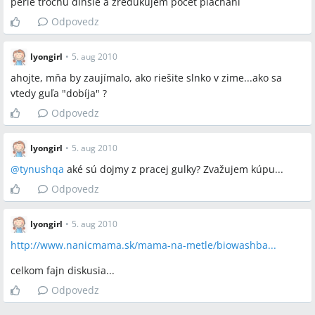
perie trochu dlhsie a zredukujem pocet plachani
Odpovedz
lyongirl
•
5. aug 2010
ahojte, mňa by zaujímalo, ako riešite slnko v zime...ako sa
vtedy guľa "dobíja" ?
Odpovedz
lyongirl
•
5. aug 2010
@
tynushqa
aké sú dojmy z pracej gulky? Zvažujem kúpu...
Odpovedz
lyongirl
•
5. aug 2010
http://www.nanicmama.sk/mama-na-metle/biowashba...
celkom fajn diskusia...
Odpovedz