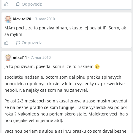
Odpovedz
Otvorené otázky
blovitc120
•
3. mar 2010
Dlhodobá trvanlivosť a plnenie reklamácií pre rôzne modely
MAm pocit, ze to pouziva bihan, skuste jej poslat IP. Sorry, ak
(originál vs. lacné napodobeniny) zostáva neuzavretá.
sa mylim
Presné antibakteriálne a dezinfekčné vlastnosti prácich gulí
(účinok proti baktériám/plesniam pri nízkych teplotách) nie
Odpovedz
sú jednoznačne preukázané diskusiou.
Vplyv rôznych typov gúľ (magnetické vs. keramické vs.
mixal11
•
7. mar 2010
výmenné náplne) na vznik čiernych šmúh alebo poškodenie
ja to pouzivam, povedal som si ze to risknem
tkanín ostáva nejasný.
spociatku nadsenie. potom som dal plnu pracku spinavych
ponoziek a upotenych kosiel v lete a vysledky uz presvedcive
neboli. Na nejaky cas som na nu zanevrel.
Spomenuté značky a firmy
Po asi 2-3 mesiacoch som skusal znova a zase musim povedat
Praciagula.sk, Praciegulicky.sk, Biowashball.sk, Mojavitalita.sk,
ze na bezne pradlo celkom funguje. Takze vysledok asi po pol
Topshop, Kaufland, Tesco, Mimibazar, Klingacik.sk, Setriza3.sk,
roku ? Nakoniec s nou periem skoro stale. Maloktore veci iba s
HouseholdInnovations, DM (Denkmit), Sonett, Ecover, Persil,
nou (nejake velmi jemne atd).
Ariel, Lovela, Silan, Vanish
Vacsinou periem s gulou a asi 1/3 prasku co som daval bezne