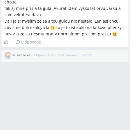
ahojte,
tak aj mne prisla ta gula. Akurat idem vyskusat prvu varku a
som velmi zvedava.
Dali ja si myslim ze sa s tou gulou nic nestalo. Len asi chcu
aby sme boli ekologicki
to je to iste ako na latkove plienky
hovoria ze sa nesmu prat v normalnom pracom prasku
Odpovedz
zuzanocka
•
Odpoveď bola odstránená
•
Zobraz