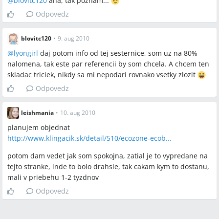
@
blovitc120
aha, tak poznám...
Odpovedz
blovitc120
•
9. aug 2010
@
lyongirl
daj potom info od tej sesternice, som uz na 80%
nalomena, tak este par referencii by som chcela. A chcem ten
skladac triciek, nikdy sa mi nepodari rovnako vsetky zlozit
Odpovedz
leishmania
•
10. aug 2010
planujem objednat
http://www.klingacik.sk/detail/510/ecozone-ecob...
potom dam vedet jak som spokojna, zatial je to vypredane na
tejto stranke, inde to bolo drahsie, tak cakam kym to dostanu,
mali v priebehu 1-2 tyzdnov
Odpovedz