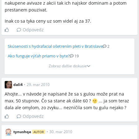
nakupene avivaze z akcii tak ich najskor dominam a potom
prestanem pouzivat.
Inak co sa tyka ceny uz som videl aj za 37.
Odpovedz
Skúsenosti s hydrafacial ošetrením pleti v Bratislave
2
Ako funguje výťah priamo v byte?
19
Zobraz ďalšie diskusie
dali4
•
29. mar 2010
Ahojte... v návode je napísané že sa s gulou može prat na
max. 50 stupnov. Čo sa stane ak dáte 60 ?
... ja som teraz
dala ale omylom, zo zvyku... nezničila som tu gulu nejako ?
Odpovedz
tynushqa
•
30. mar 2010
AUTOR