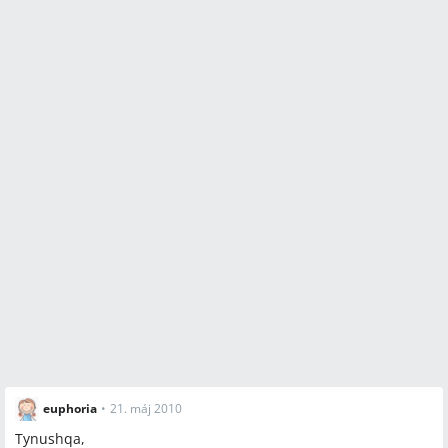
euphoria
•
21. máj 2010
Tynushqa,