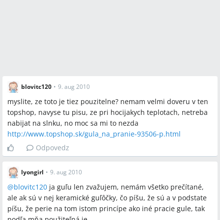
blovitc120
•
9. aug 2010
myslite, ze toto je tiez pouzitelne? nemam velmi doveru v ten
topshop, navyse tu pisu, ze pri hocijakych teplotach, netreba
nabijat na slnku, no moc sa mi to nezda
http://www.topshop.sk/gula_na_pranie-93506-p.html
Odpovedz
lyongirl
•
9. aug 2010
@
blovitc120
ja guľu len zvažujem, nemám všetko prečítané,
ale ak sú v nej keramické guľôčky, čo píšu, že sú a v podstate
píšu, že perie na tom istom princípe ako iné pracie gule, tak
podľa mňa použiteľná je...