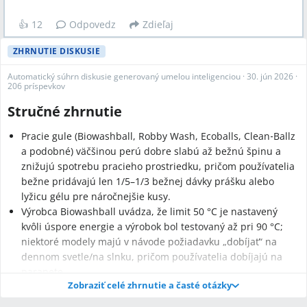
👍
12
Odpovedz
Zdieľaj
ZHRNUTIE DISKUSIE
Automatický súhrn diskusie generovaný umelou inteligenciou
·
30. jún 2026
·
206 príspevkov
Stručné zhrnutie
Pracie gule (Biowashball, Robby Wash, Ecoballs, Clean‑Ballz
a podobné) väčšinou perú dobre slabú až bežnú špinu a
znižujú spotrebu pracieho prostriedku, pričom používatelia
bežne pridávajú len 1/5–1/3 bežnej dávky prášku alebo
lyžicu gélu pre náročnejšie kusy.
Výrobca Biowashball uvádza, že limit 50 °C je nastavený
kvôli úspore energie a výrobok bol testovaný až pri 90 °C;
niektoré modely majú v návode požiadavku „dobíjať“ na
dennom svetle/na slnku, pričom používatelia dobíjajú na
parapete.
Zobraziť celé zhrnutie a časté otázky
Praktické odporúčania z diskusie: škvrny treba ošetriť pred
praním (Denkmit Gallseife, Ecostain, perkarbonát sodný