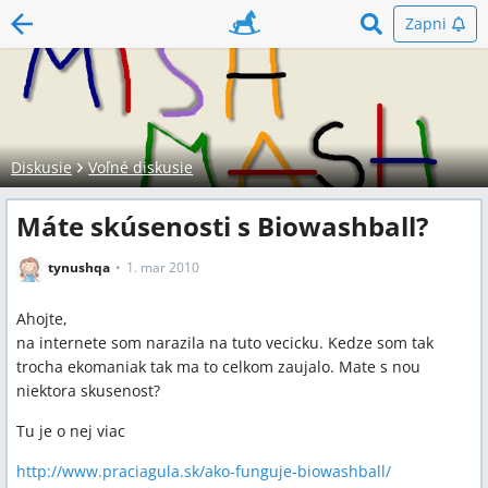
Zapni
Diskusie
Voľné diskusie
Máte skúsenosti s Biowashball?
tynushqa
1. mar 2010
Ahojte,
na internete som narazila na tuto vecicku. Kedze som tak
trocha ekomaniak tak ma to celkom zaujalo. Mate s nou
niektora skusenost?
Tu je o nej viac
http://www.praciagula.sk/ako-funguje-biowashball/