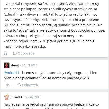
- co to zial nevyperie su "zdusene veci". Ak sa vam niekedy
stalo napr po kupani ze ste zabudli vyvesit uterak a on sa
"zdusil" - taky divny smrad, tak tuto jednu vec to fakt moc
nevie vyprat. Ponozky, tricka mozu byt ake chcu prepotene
(kludne z intenzivneho sportu) aj spinave problem nie je. Ale
ak sa to "zdusi" tak je vysledok o nicom :( Ocot trochu pomoze,
avivaz trochu prekryje ale naozaj sa to nevypere.
- osobne odporucam. 75% prani periem s gulou alebo s
malym pridavkom prasku.
Odpovedz
vieraj
•
24. júl 2010
@
mixal11
chcem sa spytat, normalny cely program, ci len
pranie bez plachania? ved sa nema co plachat,ci?dik
👍
1
Odpovedz
mixal11
•
5. aug 2010
najviac sa mi osvedcil program na spinavu bielizen, kde to