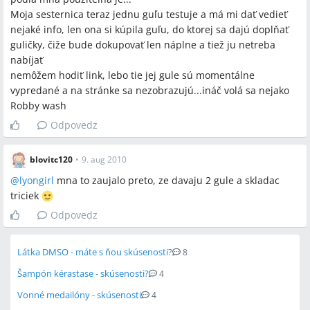
Moja sesternica teraz jednu guľu testuje a má mi dať vedieť
nejaké info, len ona si kúpila guľu, do ktorej sa dajú doplňať
guličky, čiže bude dokupovať len náplne a tiež ju netreba
nabíjať
nemôžem hodiť link, lebo tie jej gule sú momentálne
vypredané a na stránke sa nezobrazujú...ináč volá sa nejako
Robby wash
Odpovedz
blovitc120
•
9. aug 2010
@
lyongirl
mna to zaujalo preto, ze davaju 2 gule a skladac
triciek
Odpovedz
Látka DMSO - máte s ňou skúsenosti?
8
Šampón kérastase - skúsenosti?
4
Vonné medailóny - skúsenosti
4