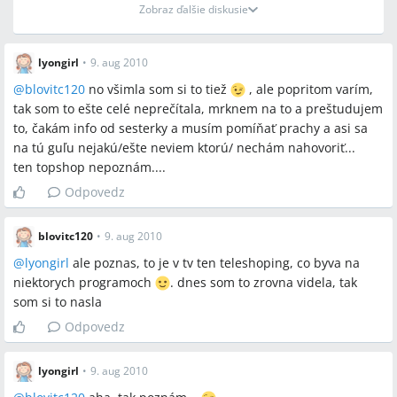
Zobraz ďalšie diskusie
lyongirl
•
9. aug 2010
@
blovitc120
no všimla som si to tiež
, ale popritom varím,
tak som to ešte celé neprečítala, mrknem na to a preštudujem
to, čakám info od sesterky a musím pomíňať prachy a asi sa
na tú guľu nejakú/ešte neviem ktorú/ nechám nahovoriť...
ten topshop nepoznám....
Odpovedz
blovitc120
•
9. aug 2010
@
lyongirl
ale poznas, to je v tv ten teleshoping, co byva na
niektorych programoch
. dnes som to zrovna videla, tak
som si to nasla
Odpovedz
lyongirl
•
9. aug 2010