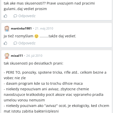
tak ake mas skusenosti?? Prave uvazujem nad pracimi
gulami..daj vediet prosim
Odpovedz
martinka1981
•
21. máj 2010
Ja tiež rozmyšlam
.........takže daj vedieť.
Odpovedz
mixal11
•
24. júl 2010
tak skusenosti po desiatkach prani:
- PERE TO, ponozky, spotene tricka, rifle atd.. celkom bezne a
vobec nie zle
- davam program kde sa to trochu dlhsie maca
- niekedy nepouzivam ani avivaz, zbytocne chemie
navodzujuce kratkodoby pocit akoze viac vypraneho pradla
umelou vonou nemusim
- niekedy pouzivam ako "avivaz" ocot, je ekologicky, ked chcem
mat istotu zabitia bakterii/plesni