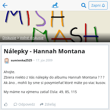
Zapni
Diskusie
Voľné diskusie
Nálepky - Hannah Montana
sumienka2525
17. jún 2009
Ahojte.
Zbiera niekto z Vás nálepky do albumu Hannah Montana ? ? ?
Ak áno , mohli by sme si povymieňať ktoré máte po viac kusov.
My máme na výmenu zatiaľ čísla: 49, 85, 115
Odpovedz
Zdieľaj