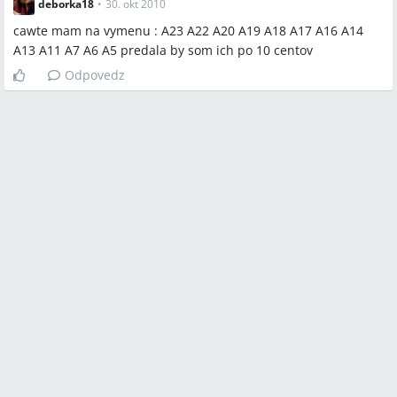
deborka18
•
30. okt 2010
cawte mam na vymenu : A23 A22 A20 A19 A18 A17 A16 A14
A13 A11 A7 A6 A5 predala by som ich po 10 centov
Odpovedz