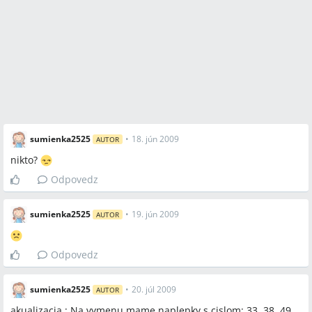
sumienka2525
•
18. jún 2009
AUTOR
nikto?
Odpovedz
sumienka2525
•
19. jún 2009
AUTOR
Odpovedz
sumienka2525
•
20. júl 2009
AUTOR
akualizacia : Na vymenu mame naplepky s cislom: 33, 38, 49,