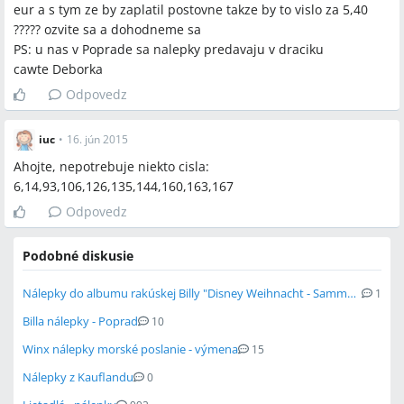
eur a s tym ze by zaplatil postovne takze by to vislo za 5,40
????? ozvite sa a dohodneme sa
PS: u nas v Poprade sa nalepky predavaju v draciku
cawte Deborka
Odpovedz
iuc
•
16. jún 2015
Ahojte, nepotrebuje niekto cisla:
6,14,93,106,126,135,144,160,163,167
Odpovedz
Podobné diskusie
Nálepky do albumu rakúskej Billy "Disney Weihnacht - Sammelspass"
1
Billa nálepky - Poprad
10
Winx nálepky morské poslanie - výmena
15
Nálepky z Kauflandu
0