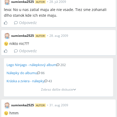
sumienka2525
•
28. júl 2009
AUTOR
leva: No u nas zatial maju ale nie vsade. Tiez sme zohanali
dlho stanok kde ich este maju.
Odpovedz
sumienka2525
•
28. aug 2009
AUTOR
nikto nic???
Odpovedz
Lego Ninjago - nálepkový album
202
Nálepky do albumu
86
Kráska a zviera - nálepky
43
Zobraz ďalšie diskusie
sumienka2525
•
31. aug 2009
AUTOR
hmm