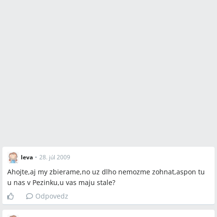
leva
•
28. júl 2009
Ahojte,aj my zbierame,no uz dlho nemozme zohnat,aspon tu
u nas v Pezinku,u vas maju stale?
Odpovedz