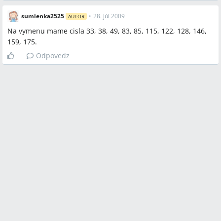
sumienka2525
•
28. júl 2009
AUTOR
Na vymenu mame cisla 33, 38, 49, 83, 85, 115, 122, 128, 146,
159, 175.
Odpovedz