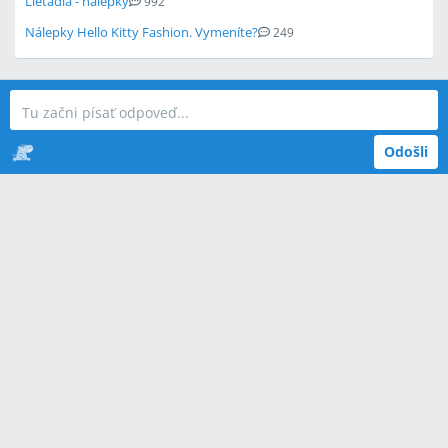
Lietadlá - nálepky
992
Nálepky Hello Kitty Fashion. Vymeníte?
249
Odošli