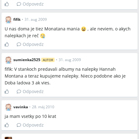
Odpovedz
fifik
•
31. aug 2009
U nas doma je tiez Monatana mania
, ale neviem, o akych
nalepkach je reč
Odpovedz
sumienka2525
•
31. aug 2009
AUTOR
fifik: V stankoch predavali albumy na nalepky Hannah
Montana a teraz kupujeme nalepky. Nieco podobne ako je
Doba ladova 3 ak vies.
Odpovedz
vavinka
•
28. máj 2010
ja mam vsetky po 10 krat
Odpovedz