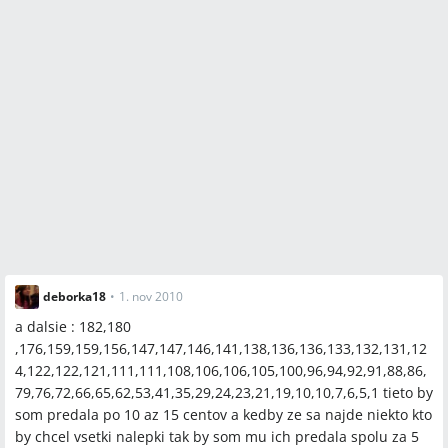
deborka18
•
1. nov 2010
a dalsie : 182,180
,176,159,159,156,147,147,146,141,138,136,136,133,132,131,12
4,122,122,121,111,111,108,106,106,105,100,96,94,92,91,88,86,
79,76,72,66,65,62,53,41,35,29,24,23,21,19,10,10,7,6,5,1 tieto by
som predala po 10 az 15 centov a kedby ze sa najde niekto kto
by chcel vsetki nalepki tak by som mu ich predala spolu za 5