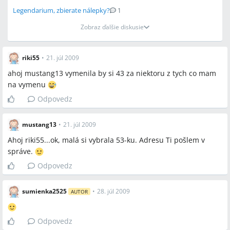
Legendarium, zbierate nálepky?
1
Zobraz ďalšie diskusie
riki55
•
21. júl 2009
ahoj mustang13 vymenila by si 43 za niektoru z tych co mam
na vymenu
Odpovedz
mustang13
•
21. júl 2009
Ahoj riki55...ok, malá si vybrala 53-ku. Adresu Ti pošlem v
správe.
Odpovedz
sumienka2525
•
28. júl 2009
AUTOR
Odpovedz