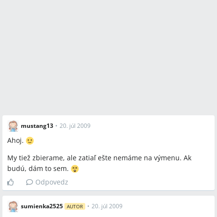
mustang13
•
20. júl 2009
Ahoj.
My tiež zbierame, ale zatiaľ ešte nemáme na výmenu. Ak
budú, dám to sem.
Odpovedz
sumienka2525
•
20. júl 2009
AUTOR