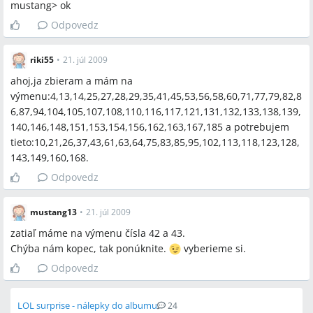
mustang> ok
Odpovedz
riki55
•
21. júl 2009
ahoj,ja zbieram a mám na
výmenu:4,13,14,25,27,28,29,35,41,45,53,56,58,60,71,77,79,82,8
6,87,94,104,105,107,108,110,116,117,121,131,132,133,138,139,
140,146,148,151,153,154,156,162,163,167,185 a potrebujem
tieto:10,21,26,37,43,61,63,64,75,83,85,95,102,113,118,123,128,
143,149,160,168.
Odpovedz
mustang13
•
21. júl 2009
zatiaľ máme na výmenu čísla 42 a 43.
Chýba nám kopec, tak ponúknite.
vyberieme si.
Odpovedz
LOL surprise - nálepky do albumu
24