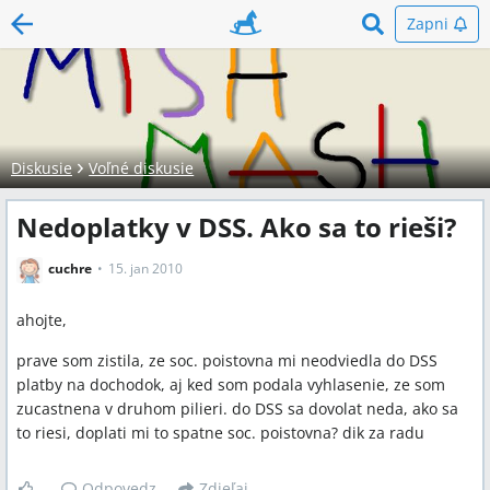
Zapni
Diskusie
Voľné diskusie
Nedoplatky v DSS. Ako sa to rieši?
cuchre
15. jan 2010
ahojte,
prave som zistila, ze soc. poistovna mi neodviedla do DSS
platby na dochodok, aj ked som podala vyhlasenie, ze som
zucastnena v druhom pilieri. do DSS sa dovolat neda, ako sa
to riesi, doplati mi to spatne soc. poistovna? dik za radu
Odpovedz
Zdieľaj