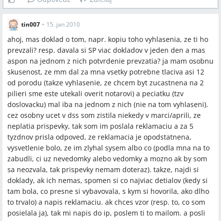
tin007
•
15. jan 2010
ahoj, mas doklad o tom, napr. kopiu toho vyhlasenia, ze ti ho
prevzali? resp. davala si SP viac dokladov v jeden den a mas
aspon na jednom z nich potvrdenie prevzatia? ja mam osobnu
skusenost, ze mm dal za mna vsetky potrebne tlaciva asi 12
od porodu (takze vyhlasenie, ze chcem byt zucastnena na 2
pilieri sme este utekali overit notarovi) a peciatku (tzv
doslovacku) mal iba na jednom z nich (nie na tom vyhlaseni).
cez osobny ucet v dss som zistila niekedy v marci/aprili, ze
neplatia prispevky, tak som im poslala reklamaciu a za 5
tyzdnov prisla odpoved, ze reklamacia je opodstatnena,
vysvetlenie bolo, ze im zlyhal sysem albo co (podla mna na to
zabudli, ci uz nevedomky alebo vedomky a mozno ak by som
sa neozvala, tak prispevky nemam doteraz). takze, najdi si
doklady, ak ich nemas, spomen si co najviac detialov (kedy si
tam bola, co presne si vybavovala, s kym si hovorila, ako dlho
to trvalo) a napis reklamaciu. ak chces vzor (resp. to, co som
posielala ja), tak mi napis do ip, poslem ti to mailom. a posli