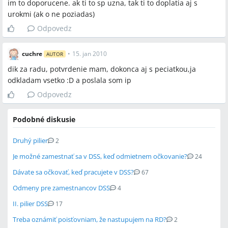
im to doporucene. ak ti to sp uzna, tak ti to doplatia aj s
urokmi (ak o ne poziadas)
Odpovedz
cuchre
•
15. jan 2010
AUTOR
dik za radu, potvrdenie mam, dokonca aj s peciatkou,ja
odkladam vsetko :D a poslala som ip
Odpovedz
Podobné diskusie
Druhý pilier
2
Je možné zamestnať sa v DSS, keď odmietnem očkovanie?
24
Dávate sa očkovať, keď pracujete v DSS?
67
Odmeny pre zamestnancov DSS
4
II. pilier DSS
17
Treba oznámiť poisťovniam, že nastupujem na RD?
2