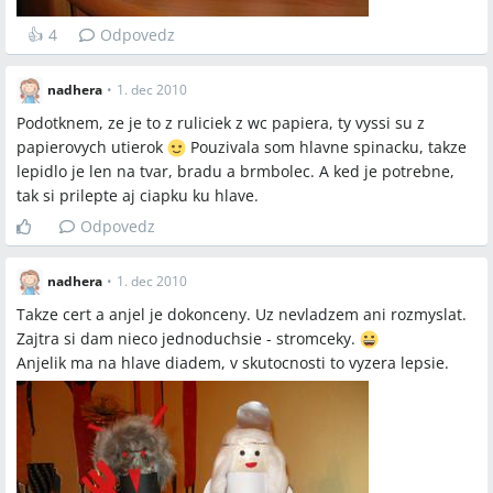
👍
4
Odpovedz
nadhera
•
1. dec 2010
Podotknem, ze je to z ruliciek z wc papiera, ty vyssi su z
papierovych utierok
Pouzivala som hlavne spinacku, takze
lepidlo je len na tvar, bradu a brmbolec. A ked je potrebne,
tak si prilepte aj ciapku ku hlave.
Odpovedz
nadhera
•
1. dec 2010
Takze cert a anjel je dokonceny. Uz nevladzem ani rozmyslat.
Zajtra si dam nieco jednoduchsie - stromceky.
Anjelik ma na hlave diadem, v skutocnosti to vyzera lepsie.