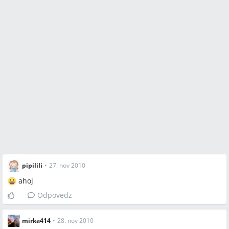
pipilili
•
27. nov 2010
ahoj
Odpovedz
mirka414
•
28. nov 2010