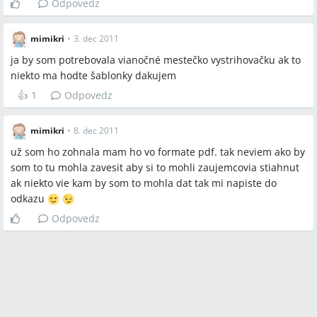
Odpovedz
mimikri
•
3. dec 2011
ja by som potrebovala vianočné mestečko vystrihovačku ak to
niekto ma hodte šablonky dakujem
👍
1
Odpovedz
mimikri
•
8. dec 2011
už som ho zohnala mam ho vo formate pdf. tak neviem ako by
som to tu mohla zavesit aby si to mohli zaujemcovia stiahnut
ak niekto vie kam by som to mohla dat tak mi napiste do
odkazu
Odpovedz