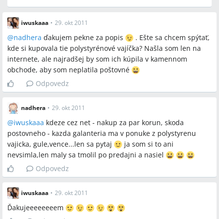
iwuskaaa
•
29. okt 2011
@
nadhera
ďakujem pekne za popis
. Ešte sa chcem spýtať,
kde si kupovala tie polystyrénové vajíčka? Našla som len na
internete, ale najradšej by som ich kúpila v kamennom
obchode, aby som neplatila poštovné
Odpovedz
nadhera
•
29. okt 2011
@
iwuskaaa
kdeze cez net - nakup za par korun, skoda
postovneho - kazda galanteria ma v ponuke z polystyrenu
vajicka, gule,vence...len sa pytaj
ja som si to ani
nevsimla,len maly sa tmolil po predajni a nasiel
Odpovedz
iwuskaaa
•
29. okt 2011
Ďakujeeeeeeeem