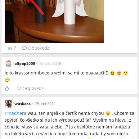
👍
7
Odpovedz
lalipop2000
•
10. dec 2010
je to krasssnnnnbeee a welmi sa mi to paaaaači:D
Odpovedz
iwuskaaa
•
25. okt 2011
@
nadhera
wau, ten anjelik a čertík nemá chybu
. Chcem sa
spýtať, čo všetko si na ich výrobu použila? Myslím na hlavu, z
čoho je, vlasy sú vata, alebo...? Ja absolútne nemám fantáziu
na takéto veci a mám ich popritom rada, rada by som niečo