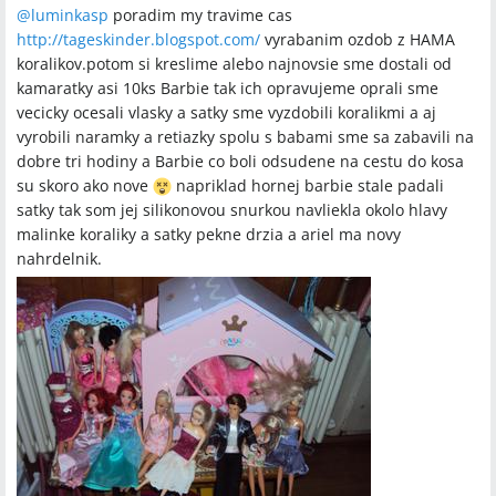
@
luminkasp
poradim my travime cas
http://tageskinder.blogspot.com/
vyrabanim ozdob z HAMA
koralikov.potom si kreslime alebo najnovsie sme dostali od
kamaratky asi 10ks Barbie tak ich opravujeme oprali sme
vecicky ocesali vlasky a satky sme vyzdobili koralikmi a aj
vyrobili naramky a retiazky spolu s babami sme sa zabavili na
dobre tri hodiny a Barbie co boli odsudene na cestu do kosa
su skoro ako nove
napriklad hornej barbie stale padali
satky tak som jej silikonovou snurkou navliekla okolo hlavy
malinke koraliky a satky pekne drzia a ariel ma novy
nahrdelnik.