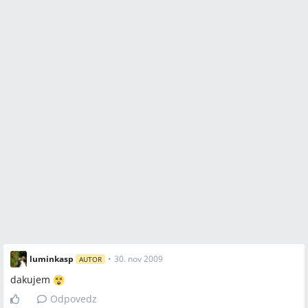
luminkasp
•
30. nov 2009
AUTOR
dakujem
Odpovedz