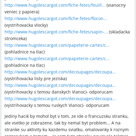
http://www.hugolescargot.com/fiche-fetes/feuill...
(vianocny
veniec z papiera)
http://www.hugolescargot.com/fiche-fetes/flocon...
(vystrihovacka vlocky)
http://www.hugolescargot.com/fiche-fetes/sapin-...
(skladacka
stromceka)
http://www.hugolescargot.com/papeterie-cartes/c...
(pohladnice na tlac)
http://www.hugolescargot.com/papeterie-cartes/c...
(pohladnice na tlac)
http://www.hugolescargot.com/decoupages/decoupa...
(vystrihovacka listy pre jeziska)
http://www.hugolescargot.com/decoupages/decoupa...
(vystrihovacky s temou danskych Vianoc)- odporucam
http://www.hugolescargot.com/decoupages/decoupa...
(vystrihovacky s temou ruskych Vianoc)- odporucam
Jediny hacik by mohol byt v tom, ze ide o francuzsku stranku,
ale vsetko je zobrazene, tak by nemal byt problem... A na
stranke su aktivity ku kazdemu sviatku, omalovanky k roznym