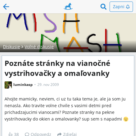
Zapni
Diskusie
Voľné diskusie
Poznáte stránky na vianočné
vystrihovačky a omaľovanky
luminkasp
29. nov 2009
Ahojte mamicky, neviem, ci uz tu taka tema je, ale ja som ju
nenasla. Ako travite volne chvile s vasimi detmi pred
prichadzajucimi vianocami? Poznate stranky na pekne
vystrihovacky do okien a omalovanky? sup sem s napadmi
👍
38
Odpovedz
Zdieľaj