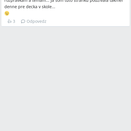
rozpravkam a temam... Ja som tuto stranku pouzivala takmer
denne pre decka v skole...
👍
3
Odpovedz