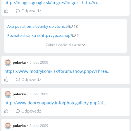
http://images.google.sk/imgres?imgurl=http://ro...
Odpovedz
Ako poslať omaľovánky do väznice?
18
Poznáte stránku skhttp.rvypze.shop?
9
Zobraz ďalšie diskusie
polarka
•
5. dec 2009
https://www.modrykonik.sk/forum/show.php?vThrea...
Odpovedz
polarka
•
5. dec 2009
http://www.dobrenapady.info/photogallery.php?al...
Odpovedz
polarka
•
5. dec 2009