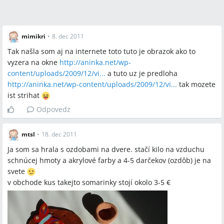
mimikri
•
8. dec 2011
Tak našla som aj na internete toto tuto je obrazok ako to
vyzera na okne
http://aninka.net/wp-
content/uploads/2009/12/vi...
a tuto uz je predloha
http://aninka.net/wp-content/uploads/2009/12/vi...
tak mozete
ist strihat
Odpovedz
mtsl
•
18. dec 2011
Ja som sa hrala s ozdobami na dvere. stačí kilo na vzduchu
schnúcej hmoty a akrylové farby a 4-5 darčekov (ozdôb) je na
svete
v obchode kus takejto somarinky stojí okolo 3-5 €