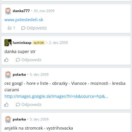
danka777
•
30. nov 2009
www.potestedeti.sk
👍
1
Odpovedz
luminkasp
•
2. dec 2009
AUTOR
danka super str
Odpovedz
polarka
•
5. dec 2009
cez googl - hore v liste - obrazky - Vianoce - moznosti - kresba
ciarami
http://images.google.sk/images?hl=sk&source=hp&...
Odpovedz
polarka
•
5. dec 2009
anjelik na stromcek - vystrihovacka