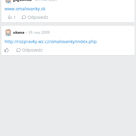
www.omalovanky.sk
👍
1
Odpovedz
ukana
•
29. nov 2009
http://rozpravky.wz.cz/omalovanky/index.php
Odpovedz