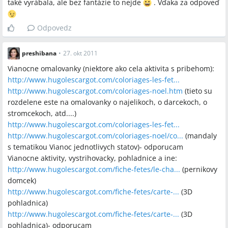
také vyrábala, ale bez fantázie to nejde
. Vďaka za odpoveď
Odpovedz
preshibana
•
27. okt 2011
Vianocne omalovanky (niektore ako cela aktivita s pribehom):
http://www.hugolescargot.com/coloriages-les-fet...
http://www.hugolescargot.com/coloriages-noel.htm
(tieto su
rozdelene este na omalovanky o najelikoch, o darcekoch, o
stromcekoch, atd....)
http://www.hugolescargot.com/coloriages-les-fet...
http://www.hugolescargot.com/coloriages-noel/co...
(mandaly
s tematikou Vianoc jednotlivych statov)- odporucam
Vianocne aktivity, vystrihovacky, pohladnice a ine:
http://www.hugolescargot.com/fiche-fetes/le-cha...
(pernikovy
domcek)
http://www.hugolescargot.com/fiche-fetes/carte-...
(3D
pohladnica)
http://www.hugolescargot.com/fiche-fetes/carte-...
(3D
pohladnica)- odporucam