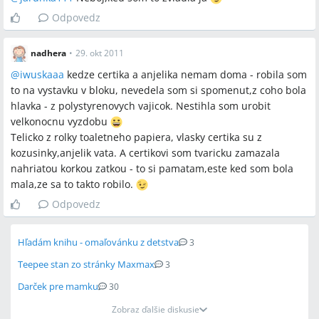
Odpovedz
nadhera
•
29. okt 2011
@
iwuskaaa
kedze certika a anjelika nemam doma - robila som
to na vystavku v bloku, nevedela som si spomenut,z coho bola
hlavka - z polystyrenovych vajicok. Nestihla som urobit
velkonocnu vyzdobu
Telicko z rolky toaletneho papiera, vlasky certika su z
kozusinky,anjelik vata. A certikovi som tvaricku zamazala
nahriatou korkou zatkou - to si pamatam,este ked som bola
mala,ze sa to takto robilo.
Odpovedz
Hľadám knihu - omaľovánku z detstva
3
Teepee stan zo stránky Maxmax
3
Darček pre mamku
30
Zobraz ďalšie diskusie