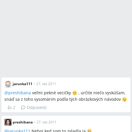
jarunka111
•
27. okt 2011
@
preshibana
veľmi pekné vecičky
, určite niečo vyskúšam,
snáď sa z toho vysomárim podľa tých obrázkových návodov
👍
2
Odpovedz
preshibana
•
27. okt 2011
@
jarunka111
Neboj,ked som to zvladla ja