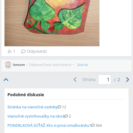
👍
1
Odpovedz
iemzm
•
Odpoveď bola odstránená
•
Zobraz
Strana
z
2
Podobné diskusie
Stránka na vianočné ozdoby
12
Vianočné vystrihovačky na okná
2
PONDELKOVÁ SÚŤAŽ: Kto si prosí omaľovánku?
364