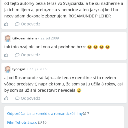
od tejto autorky bezia teraz vo Svajciarsku a tie su nadherne a
ja ich milijem aj preto,ze su v nemcine a ten jazyk aj ked ho
neovladam dokonale zboznujem. ROSAMUNDE PILCHER
Odpovedz
titkovamiriam
•
22. júl 2009
tak toto ozaj nie ani ona ani podobne brrrr
Odpovedz
lyongirl
•
22. júl 2009
aj od Rosamunde sú fajn...ale teda v nemčine si to neviem
vôbec predstaviť, napriek tomu, že som sa ju učila 8 rokov, asi
by som sa už ani predstaviť nevedela
Odpovedz
Odporúčania na komédie a romantické filmy
7
Film Tehotná s.r.o.
10