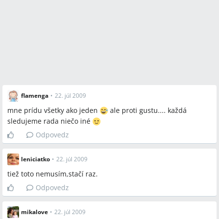
flamenga
•
22. júl 2009
mne prídu všetky ako jeden
ale proti gustu.... každá
sledujeme rada niečo iné
Odpovedz
leniciatko
•
22. júl 2009
tiež toto nemusím,stačí raz.
Odpovedz
mikalove
•
22. júl 2009