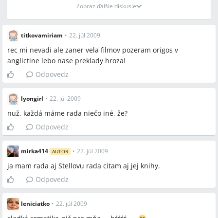
Zobraz ďalšie diskusie
titkovamiriam
•
22. júl 2009
rec mi nevadi ale zaner vela filmov pozeram origos v
anglictine lebo nase preklady hroza!
Odpovedz
lyongirl
•
22. júl 2009
nuž, každá máme rada niečo iné, že?
Odpovedz
mirka414
•
22. júl 2009
AUTOR
ja mam rada aj Stellovu rada citam aj jej knihy.
Odpovedz
leniciatko
•
22. júl 2009