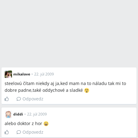
mikalove
•
22. júl 2009
steelovú čítam niekdy aj ja,ked mam na to náladu tak mi to
dobre padne,také oddychové a sladké
Odpovedz
diddi
•
22. júl 2009
alebo doktor z hor
Odpovedz