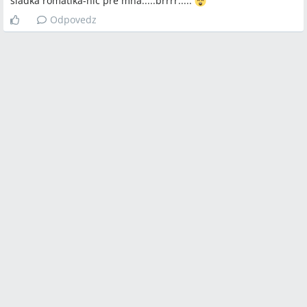
sladká romatika-nič pre mňa.....bŕŕŕŕ.....
Odpovedz