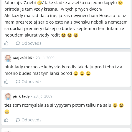
/albo aj v 7.nebi
/ take sladke a vsetko na jedno kopyto
priroda je tam vzdy krasna.../v tych prvych dvoch/
Ale kazdy ma rad daco ine, ja zas nevyneccham Housa a to uz
mam prezrete aj serie co este na slovensku neboli a nemozem
sa dockat premiery dalsej co bude v septembri len dufam ze
nebudem akurat vtedy rodit
Odpovedz
majka0106
•
23. júl 2009
pink_lady mozno ze keby vtedy rodis tak daju pred teba tv a
mozno budes mat tym lahsi porod
Odpovedz
pink_lady
•
23. júl 2009
tiez som rozmyslala ze si vypytam potom telku na salu
Odpovedz