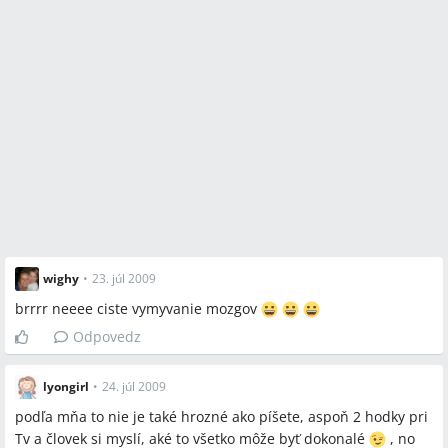
wighy
•
23. júl 2009
brrrr neeee ciste vymyvanie mozgov
Odpovedz
lyongirl
•
24. júl 2009
podľa mňa to nie je také hrozné ako píšete, aspoň 2 hodky pri
Tv a človek si myslí, aké to všetko môže byť dokonalé
, no