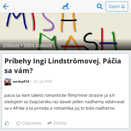
Zapni
Diskusie
Voľné diskusie
Príbehy Ingi Lindströmovej. Páčia
sa vám?
mirka414
22. júl 2009
pacia sa Vam taketo romanticke filmy?mne strasne ja ich
sledujem vo Svajciarsku.raz davali jeden nadherny odohraval
sa v Afrike a ta priroda a romantika juj to bolo nadherne.
Odpovedz
Zdieľaj