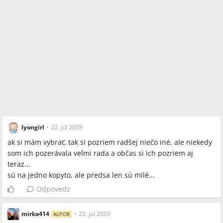
lyongirl
•
22. júl 2009
ak si mám vybrať, tak si pozriem radšej niečo iné, ale niekedy
som ich pozerávala veľmi rada a občas si ich pozriem aj
teraz...
sú na jedno kopyto, ale predsa len sú milé...
Odpovedz
mirka414
•
22. júl 2009
AUTOR