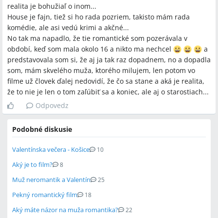
realita je bohužiaľ o inom...
House je fajn, tiež si ho rada pozriem, takisto mám rada
komédie, ale asi vedú krimi a akčné...
No tak ma napadlo, že tie romantické som pozerávala v
období, keď som mala okolo 16 a nikto ma nechcel
a
predstavovala som si, že aj ja tak raz dopadnem, no a dopadla
som, mám skvelého muža, ktorého milujem, len potom vo
filme už človek ďalej nedovidí, že čo sa stane a aká je realita,
že to nie je len o tom zaľúbiť sa a koniec, ale aj o starostiach...
Odpovedz
Podobné diskusie
Valentínska večera - Košice
10
Aký je to film?
8
Muž neromantik a Valentín
25
Pekný romantický film
18
Aký máte názor na muža romantika?
22