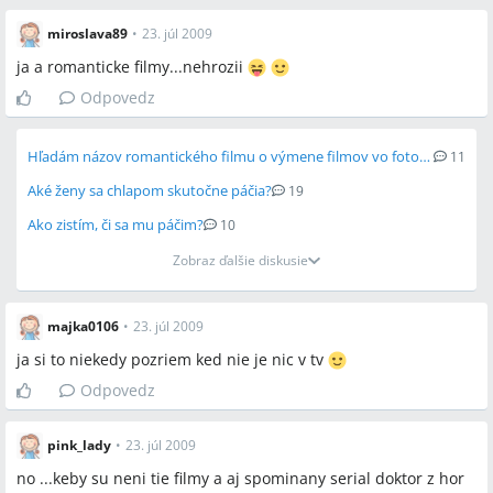
miroslava89
•
23. júl 2009
ja a romanticke filmy...nehrozii
Odpovedz
Hľadám názov romantického filmu o výmene filmov vo fotoaparáte
11
Aké ženy sa chlapom skutočne páčia?
19
Ako zistím, či sa mu páčim?
10
Zobraz ďalšie diskusie
majka0106
•
23. júl 2009
ja si to niekedy pozriem ked nie je nic v tv
Odpovedz
pink_lady
•
23. júl 2009
no ...keby su neni tie filmy a aj spominany serial doktor z hor