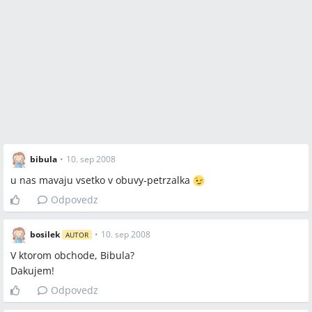
bibula
•
10. sep 2008
u nas mavaju vsetko v obuvy-petrzalka
Odpovedz
bosilek
•
10. sep 2008
AUTOR
V ktorom obchode, Bibula?
Dakujem!
Odpovedz