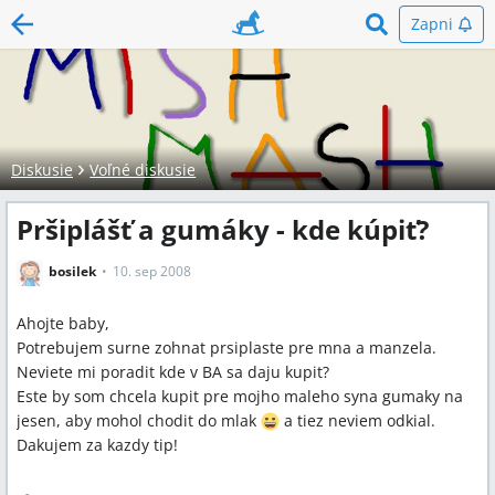
Zapni
Diskusie
Voľné diskusie
Pršiplášť a gumáky - kde kúpiť?
bosilek
10. sep 2008
Ahojte baby,
Potrebujem surne zohnat prsiplaste pre mna a manzela.
Neviete mi poradit kde v BA sa daju kupit?
Este by som chcela kupit pre mojho maleho syna gumaky na
jesen, aby mohol chodit do mlak
a tiez neviem odkial.
Dakujem za kazdy tip!