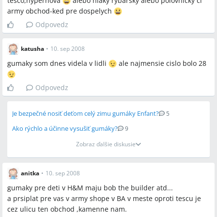
tesco,hypernova
alebo niaky rybarsky alebo polovnicky ci
army obchod-ked pre dospelych
Odpovedz
katusha
•
10. sep 2008
gumaky som dnes videla v lidli
ale najmensie cislo bolo 28
Odpovedz
Je bezpečné nosiť deťom celý zimu gumáky Enfant?
5
Ako rýchlo a účinne vysušiť gumáky?
9
Zobraz ďalšie diskusie
anitka
•
10. sep 2008
gumaky pre deti v H&M maju bob the builder atd...
a prsiplat pre vas v army shope v BA v meste oproti tescu je
cez ulicu ten obchod ,kamenne nam.