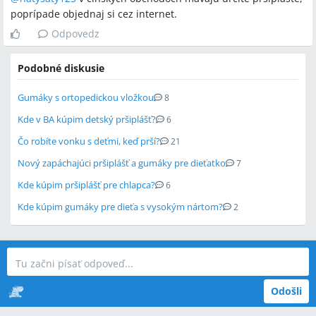
poprípade objednaj si cez internet.
Odpovedz
Podobné diskusie
Gumáky s ortopedickou vložkou
8
Kde v BA kúpim detský pršiplášť?
6
Čo robíte vonku s deťmi, keď prší?
21
Nový zapáchajúci pršiplášť a gumáky pre dieťatko
7
Kde kúpim pršiplášť pre chlapca?
6
Kde kúpim gumáky pre dieťa s vysokým nártom?
2
Odošli