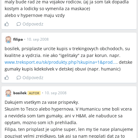
maly bude rad ze ma vojakov rodicov, (aj ja som tak dopadla
kostym a lodicky so vymenila za maskace)
alebo v hypernove maju vzdy
Odpovedz
filipa
•
10. sep 2008
bosilek, prsiplaste urcite kupis v trekingovych obchodoch, su
kvalitne a vydrzia. nie ako "igelitaky" za par korun. napr.
www.treksport.eu/sk/produkty.php?skupina=1&prod...
.
detske
gumaky kupis kdekolvek v detskej obuvi (napr. humanic)
Odpovedz
bosilek
•
10. sep 2008
AUTOR
Dakujem vsetkym za vase prispevky.
Skusim to Tesco alebo hypernova. V Humanicu sme boli vcera
a nevidela som tam gumaky, ani v H&M, ale nabuduce sa
opytam, mozno som ich prehliadla.
Filipa, ten prisplast je uplne super, len my tie nase planujeme
pouzivat velmi zreidkavo, tak asi sa nam neoplati dat za to