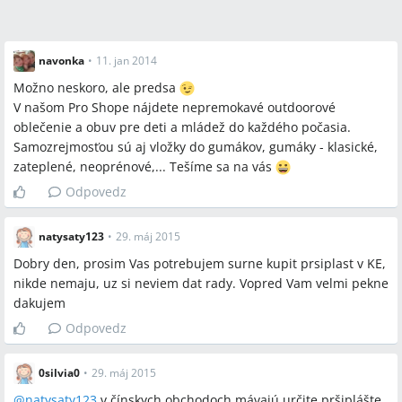
navonka
•
11. jan 2014
Možno neskoro, ale predsa
V našom Pro Shope nájdete nepremokavé outdoorové
oblečenie a obuv pre deti a mládež do každého počasia.
Samozrejmosťou sú aj vložky do gumákov, gumáky - klasické,
zateplené, neoprénové,... Tešíme sa na vás
Odpovedz
natysaty123
•
29. máj 2015
Dobry den, prosim Vas potrebujem surne kupit prsiplast v KE,
nikde nemaju, uz si neviem dat rady. Vopred Vam velmi pekne
dakujem
Odpovedz
0silvia0
•
29. máj 2015
@
natysaty123
v čínskych obchodoch mávajú určite pršiplášte,