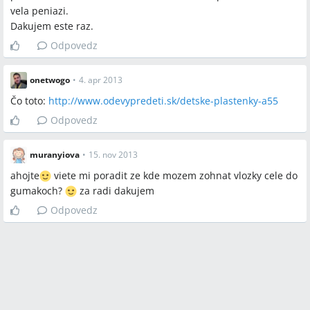
vela peniazi.
Dakujem este raz.
Odpovedz
onetwogo
•
4. apr 2013
Čo toto:
http://www.odevypredeti.sk/detske-plastenky-a55
Odpovedz
muranyiova
•
15. nov 2013
ahojte
viete mi poradit ze kde mozem zohnat vlozky cele do
gumakoch?
za radi dakujem
Odpovedz