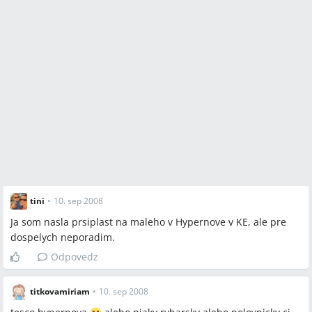
tini
•
10. sep 2008
Ja som nasla prsiplast na maleho v Hypernove v KE, ale pre
dospelych neporadim.
Odpovedz
titkovamiriam
•
10. sep 2008