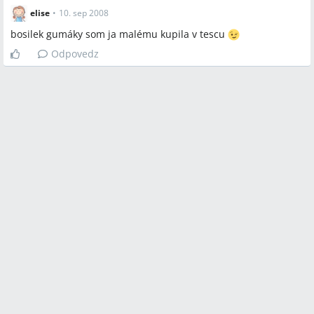
elise
•
10. sep 2008
bosilek gumáky som ja malému kupila v tescu
Odpovedz