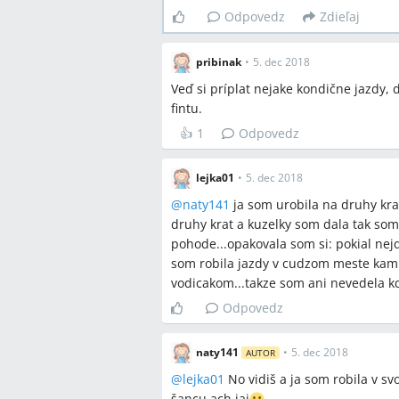
Odpovedz
Zdieľaj
pribinak
•
5. dec 2018
Veď si príplat nejake kondične jazdy, 
fintu.
👍
1
Odpovedz
lejka01
•
5. dec 2018
@
naty141
ja som urobila na druhy krat,
druhy krat a kuzelky som dala tak som
pohode...opakovala som si: pokial nej
som robila jazdy v cudzom meste kam 
vodicakom...takze som ani nevedela k
Odpovedz
naty141
•
5. dec 2018
AUTOR
@
lejka01
No vidiš a ja som robila v 
šancu ach jaj