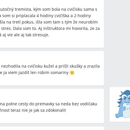
kutočný tremista, kým som bola na cvičísku sama s
a som si priplacala 4 hodiny cvičíška a 2 hodiny
 išla na tretí pokus, išla som tam s tým že neurobím
 stres. Dala som to. Aj inštruktora mi hovorila, ze za
 aj vie ale aj tak stresuje.
nezhodila na cvičisku kužel a prišli skušky a zrazila
že ja viem jazdit len robim somariny
na polne cesty do premavky sa neda bez vodičaku
nost teraz nie je jak sa zdokonalit