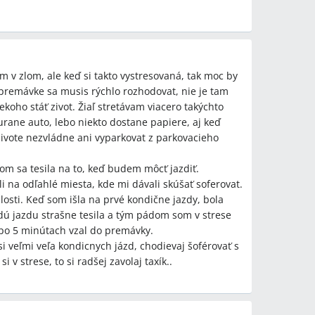
 v zlom, ale keď si takto vystresovaná, tak moc by
premávke sa musis rýchlo rozhodovat, nie je tam
koho stáť zivot. Žiaľ stretávam viacero takýchto
urane auto, lebo niekto dostane papiere, aj keď
ivote nezvládne ani vyparkovat z parkovacieho
som sa tesila na to, keď budem môcť jazdiť.
i na odľahlé miesta, kde mi dávali skúšať soferovat.
hlosti. Keď som išla na prvé kondične jazdy, bola
ú jazdu strašne tesila a tým pádom som v strese
 po 5 minútach vzal do premávky.
si veľmi veľa kondicnych jázd, chodievaj šoférovať s
 v strese, to si radšej zavolaj taxík..