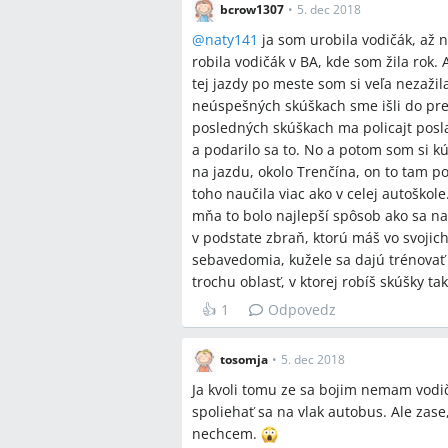
bcrow1307
•
5. dec 2018
@
naty141
ja som urobila vodičák, až na
robila vodičák v BA, kde som žila rok. 
tej jazdy po meste som si veľa nezažil
neúspešných skúškach sme išli do prem
posledných skúškach ma policajt posla
a podarilo sa to. No a potom som si k
na jazdu, okolo Trenčína, on to tam p
toho naučila viac ako v celej autoško
mňa to bolo najlepší spôsob ako sa na
v podstate zbraň, ktorú máš vo svojic
sebavedomia, kužele sa dajú trénovať
trochu oblasť, v ktorej robíš skúšky ta
👍
1
Odpovedz
tosomja
•
5. dec 2018
Ja kvoli tomu ze sa bojim nemam vodi
spoliehať sa na vlak autobus. Ale zas
nechcem.