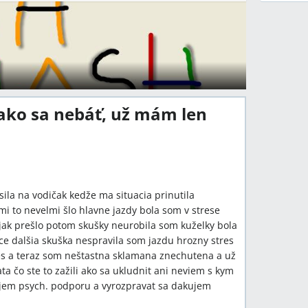
 ako sa nebáť, už mám len
ila na vodičak kedže ma situacia prinutila
mi to nevelmi šlo hlavne jazdy bola som v strese
jak prešlo potom skušky neurobila som kuželky bola
 dalšia skuška nespravila som jazdu hrozny stres
es a teraz som neštastna sklamana znechutena a už
ta čo ste to zažili ako sa ukludnit ani neviem s kym
ujem psych. podporu a vyrozpravat sa dakujem