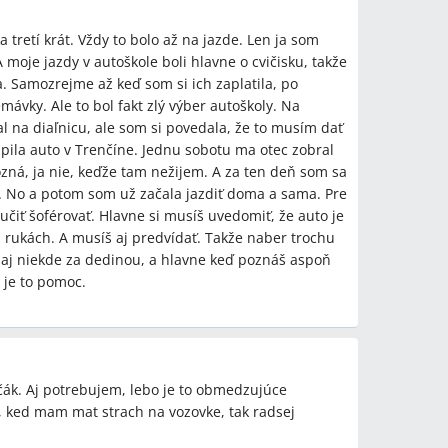
 tretí krát. Vždy to bolo až na jazde. Len ja som
A moje jazdy v autoškole boli hlavne o cvičisku, takže
a. Samozrejme až keď som si ich zaplatila, po
ávky. Ale to bol fakt zlý výber autoškoly. Na
l na diaľnicu, ale som si povedala, že to musím dať
úpila auto v Trenčíne. Jednu sobotu ma otec zobral
ozná, ja nie, keďže tam nežijem. A za ten deň som sa
le. No a potom som už začala jazdiť doma a sama. Pre
učiť šoférovať. Hlavne si musíš uvedomiť, že auto je
h rukách. A musíš aj predvídať. Takže naber trochu
 aj niekde za dedinou, a hlavne keď poznáš aspoň
k je to pomoc.
čák. Aj potrebujem, lebo je to obmedzujúce
e, ked mam mat strach na vozovke, tak radsej