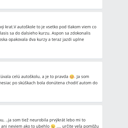
vý krat.V autoškole to je vsetko pod tlakom viem co
hlasis sa do dalsieho kurzu. Aspon sa zdokonalis
oska opakovala dva kurzy a teraz jazdi uplne
úvala celú autoškolu, a je to pravda
. Ja som
m mesiac po skúškach bola donútena chodiť autom do
u, ..ja som tiež neurobila prvýkrát lebo mi to
, ani neviem ako to ubehlo
.... určite veľa pomôžu