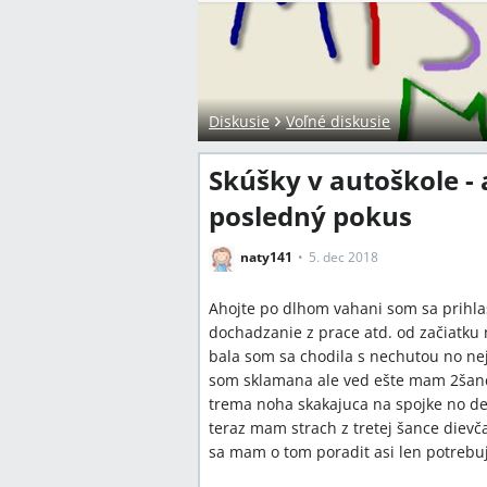
Diskusie
Voľné diskusie
Skúšky v autoškole -
posledný pokus
naty141
5. dec 2018
Ahojte po dlhom vahani som sa prihlas
dochadzanie z prace atd. od začiatku 
bala som sa chodila s nechutou no ne
som sklamana ale ved ešte mam 2šance
trema noha skakajuca na spojke no d
teraz mam strach z tretej šance dievča
sa mam o tom poradit asi len potreb