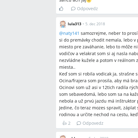
Odpovedz
lula313
•
5. dec 2018
@
naty141
samozrejme, neber to prosím
si do premávky chodit nemala, lebo v 
miesto pre zaváhanie, lebo to môže nie
vodičov a velakrat som si aj nasla nab
nezvládne kužele a potom v reálnom z
miesta..
Keď som si robila vodicak ja, strašne 
Ocina/frajera som prosila, aby má bral
Ocinovi som už asi v 12tich radila rýc
som sebavedomá, lebo som sa na každ
nebola a už prvú jazdu má inštruktor
Jedine, čo teraz mozes spravit, záplat 
rodinou a určite nechod na cestu, keď si
👍
2
Odpovedz