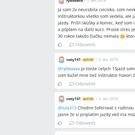
rybkoava
•
5. dec 2018
Ja som 2x neurobila cvicisko, som nes
inštruktorkou všetko som vedela, ale j
jazdy. Prišli skúšky a koniec, keď som
a pôjdem na ďalší kurz. Proste stres je
30 rokov takúto žiačku nemala
ktorá
Odpovedz
naty141
•
5. dec 2018
AUTOR
@
rybkoava
Ja toiste celych 15jazd som 
som kužel mne tiež inštruktor hovori 
Odpovedz
naty141
•
5. dec 2018
AUTOR
@
lula313
Chodim šoferovat s rodinou 
jasne že si priplatim jazdy ved ina mož
Odpovedz