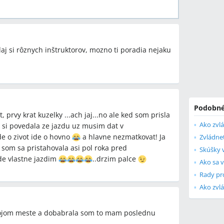
daj si rôznych inštruktorov, mozno ti poradia nejaku
Podobné
 prvy krat kuzelky ...ach jaj...no ale ked som prisla
Ako zvl
 si povedala ze jazdu uz musim dat v
de o zivot ide o hovno
a hlavne nezmatkovat! Ja
som sa pristahovala asi pol roka pred
de vlastne jazdim
..drzim palce
Rady pr
Ako zvlá
svojom meste a dobabrala som to mam poslednu