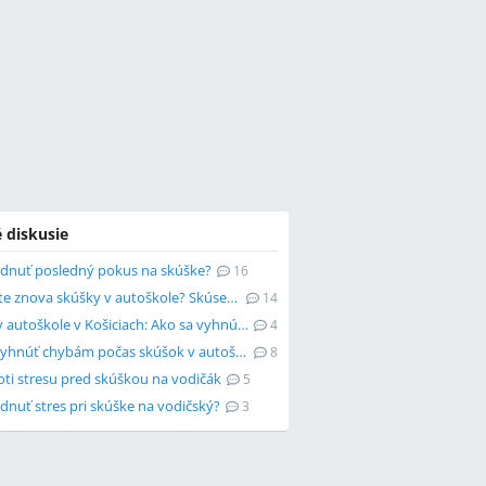
 diskusie
ádnuť posledný pokus na skúške?
16
Zvládnete znova skúšky v autoškole? Skúsenosti a rady
14
Skúšky v autoškole v Košiciach: Ako sa vyhnúť chybám?
4
Ako sa vyhnúť chybám počas skúšok v autoškole?
8
oti stresu pred skúškou na vodičák
5
dnuť stres pri skúške na vodičský?
3