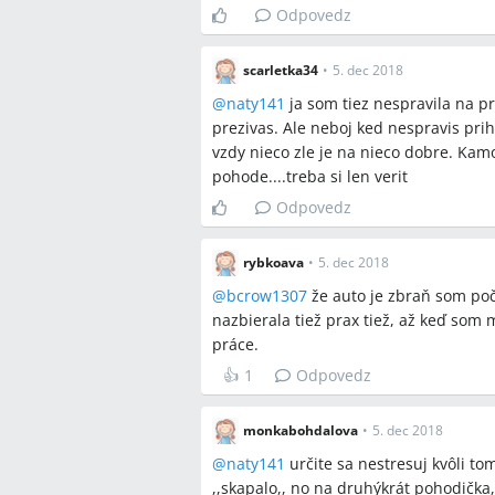
Odpovedz
scarletka34
•
5. dec 2018
@
naty141
ja som tiez nespravila na pr
prezivas. Ale neboj ked nespravis pri
vzdy nieco zle je na nieco dobre. Kam
pohode....treba si len verit
Odpovedz
rybkoava
•
5. dec 2018
@
bcrow1307
že auto je zbraň som poč
nazbierala tiež prax tiež, až keď so
práce.
👍
1
Odpovedz
monkabohdalova
•
5. dec 2018
@
naty141
určite sa nestresuj kvôli tom
,,skapalo,, no na druhýkrát pohodička