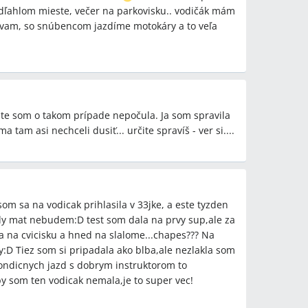
odľahlom mieste, večer na parkovisku.. vodičák mám
žívam, so snúbencom jazdíme motokáry a to veľa
.ešte som o takom prípade nepočula. Ja som spravila
 tam asi nechceli dusiť... určite spravíš - ver si....
 som sa na vodicak prihlasila v 33jke, a este tyzden
kdy mat nebudem:D test som dala na prvy sup,ale za
a na cvicisku a hned na slalome...chapes??? Na
y:D Tiez som si pripadala ako blba,ale nezlakla som
 kondicnych jazd s dobrym instruktorom to
by som ten vodicak nemala,je to super vec!