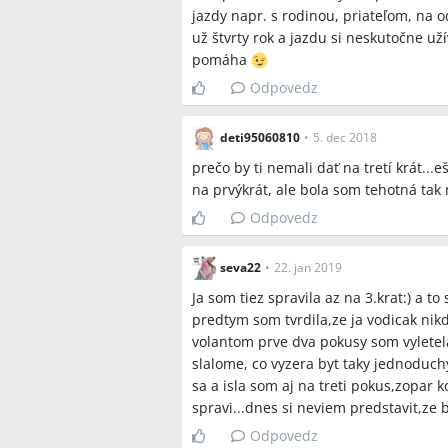
jazdy napr. s rodinou, priateľom, na 
už štvrty rok a jazdu si neskutočne u
pomáha
Odpovedz
deti95060810
•
5. dec 2018
prečo by ti nemali dať na tretí krát..
na prvýkrát, ale bola som tehotná tak ma
Odpovedz
seva22
•
22. jan 2019
Ja som tiez spravila az na 3.krat:) a to
predtym som tvrdila,ze ja vodicak ni
volantom prve dva pokusy som vyletel
slalome, co vyzera byt taky jednoduch
sa a isla som aj na treti pokus,zopar
spravi...dnes si neviem predstavit,ze 
Odpovedz