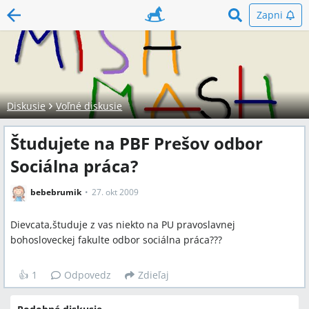
Zapni
Diskusie
Voľné diskusie
Študujete na PBF Prešov odbor
Sociálna práca?
bebebrumik
27. okt 2009
Dievcata,študuje z vas niekto na PU pravoslavnej
bohosloveckej fakulte odbor sociálna práca???
👍
1
Odpovedz
Zdieľaj