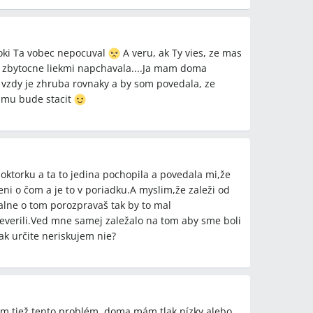
doki Ta vobec nepocuval
A veru, ak Ty vies, ze mas
 sa zbytocne liekmi napchavala....Ja mam doma
 vzdy je zhruba rovnaky a by som povedala, ze
kimu bude stacit
torku a ta to jedina pochopila a povedala mi,že
i o čom a je to v poriadku.A myslim,že zaleži od
alne o tom porozpravaš tak by to mal
neverili.Ved mne samej zaležalo na tom aby sme boli
ak určite neriskujem nie?
m tiež tento problém, doma mám tlak nízky alebo