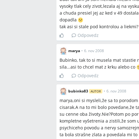
vysoky tlak cely zivot,lezala aj na vy
Ako jednoznačne rozhodnúť o nasad
a chuda presiel jej az ked v 49 dostala
hodnotách bez dominujúceho do
dopadla
Do akej miery sú nemocničné proto
tak asi si stale pod kontrolou a liekmi?
hodnotami pri rozhodovaní o prepu
Odpovedz
Aké sú dlhodobé riziká neliečenéh
prípade opakovaných ordinačných 
marya
•
6. nov 2008
Bubinko, tak to si musela mat stastie
sila...asi to chcel mat z krku alebo co
Spomenuté značky a firm
Odpovedz
Modrykonik
bubinko83
•
6. nov 2008
AUTOR
marya,oni si mysleli,že sa to porodom k
Spomenuté produkty a m
cisarak.A na to mi bolo povedane,že t
su cenne oba životy.Nie?Potom po poro
Dopegyt, Holter (24‑hodinové monito
kompletne vyšetrenia a zistili,že som
Vasocardin, tlakomer, CTG, EKG, echo 
psychiceho povodu a nervy samozrejm
ta bola strašne zlata a povedala mi t