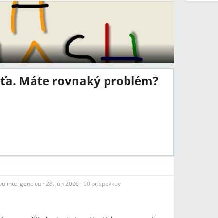
šťa. Máte rovnaký problém?
u inteligenciou
·
28. jún 2026
·
60 príspevkov