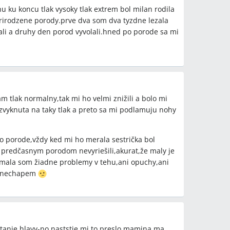
u ku koncu tlak vysoky tlak extrem bol milan rodila
rirodzene porody.prve dva som dva tyzdne lezala
jali a druhy den porod vyvolali.hned po porode sa mi
je vyššími ordinačnými hodnotami a pravidelné
re správne rozhodovanie.
/ABPM) je v diskusii považované za
nie reálneho krvného tlaku.
hotenskej knižky a dohoda s
m tlak normalny,tak mi ho velmi znižili a bolo mi
tovaní pomáhajú znižovať zbytočný stres a liečbu.
 zvyknuta na taky tlak a preto sa mi podlamuju nohy
o porode,vždy ked mi ho merala sestrička bol
predčasnym porodom nevyriešili,akurat,že maly je
enie antihypertenzív (Dopegyt, Egilok) pri
ala som žiadne problemy v tehu,ani opuchy,ani
tiaľ čo iné ženy a lekári preferujú vychádzať z
ak nechapem
 pôrode upravil, iné uviedli, že zvýšený tlak
otanie hlavy-no naststie mi to preslo.mamina ma