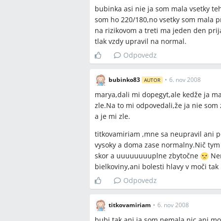
bubinka asi nie ja som mala vsetky teh
Závery z diskusie
som ho 220/180,no vsetky som mala p
Zhoda
na rizikovom a treti ma jeden den pri
tlak vzdy upravil na normal.
Syndróm bieleho plášťa sa prejavu
Odpovedz
domáce meranie tlaku je kľúčové p
24‑hodinové monitorovanie (Holter
najobjektívnejšiu metódu na overe
bubinko83
•
6. nov 2008
AUTOR
Zapisovanie domácich meraní do te
marya,dali mi dopegyt,ale kedže ja ma
gynekológom/sestričkou o ich akcep
zle.Na to mi odpovedali,že ja nie som
a je mi zle.
Sporné názory
titkovamiriam ,mne sa neupravil ani p
vysoky a doma zase normalny.Nič tym 
Niektoré príspevky podporujú nasad
skor a uuuuuuuuplne zbytočne
Nem
vysokých ordinačných hodnotách, za
bielkoviny,ani bolesti hlavy v moči t
domácich meraní a lieky vynechať.
Niektoré ženy uviedli, že sa tlak po
Odpovedz
pretrvával aj po pôrode.
titkovamiriam
•
6. nov 2008
Otvorené otázky
bubi tak ani ja som nemala nic,ani m