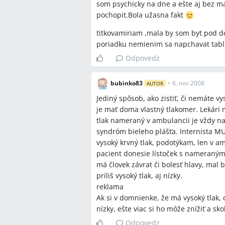
Miesta a osoby
som psychicky na dne a ešte aj bez male
pochopit.Bola užasna fakt
Nitru, MUDr. Gabriel Kamenský
titkovamiriam ,mala by som byt pod d
poriadku nemienim sa napchavat table
Odpovedz
bubinko83
•
6. nov 2008
AUTOR
Jediný spôsob, ako zistiť, či nemáte vy
je mať doma vlastný tlakomer. Lekári
tlak nameraný v ambulancii je vždy naj
syndróm bieleho plášťa. Internista M
vysoký krvný tlak, podotýkam, len v a
pacient donesie lístoček s nameranými
má človek závrat či bolesť hlavy, mal 
príliš vysoký tlak, aj nízky.
reklama
Ak si v domnienke, že má vysoký tlak, 
nízky, ešte viac si ho môže znížiť a sko
Odpovedz