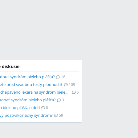
 diskusie
ádnuť syndróm bieleho plášťa?
18
ete pred svadbou testy plodnosti?
109
Hľadáte chápavého lekára na syndróm bieleho plášťa?
6
konať syndróm bieleho plášťa?
3
 bieleho plášťa u detí
8
 vy postvakcinačný syndróm?
59