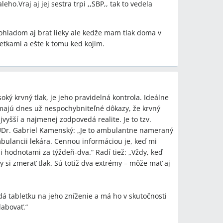
ho.Vraj aj jej sestra trpi ,,SBP,, tak to vedela
ohladom aj brat lieky ale kedže mam tlak doma v
tkami a ešte k tomu ked kojim.
soký krvný tlak, je jeho pravidelná kontrola. Ideálne
 majú dnes už nespochybniteľné dôkazy, že krvný
vyšší a najmenej zodpovedá realite. Je to tzv.
UDr. Gabriel Kamenský: „Je to ambulantne nameraný
mbulancii lekára. Cennou informáciou je, keď mi
 hodnotami za týždeň-dva.“ Radí tiež: „Vždy, keď
by si zmerať tlak. Sú totiž dva extrémy – môže mať aj
dá tabletku na jeho zníženie a má ho v skutočnosti
labovať.“