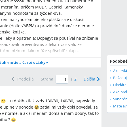
ýrazne vyššie hodnoty krvného tlaku namerané v
m meraním, pričom MUDr. Gabriel Kamenský
eranými hodnotami za týždeň‑dva.
zrení na syndróm bieleho plášťa sa v diskusii
anie (Holter/ABPM) a pravidelné domáce meranie
enskej knižke.
e lieky a opatrenia: Dopegyt sa používal na zníženie
adzovali preventívne, a lekári varovali, že
utočne nízkom tlaku môže spôsobiť kolaps.
Podobné
é zhrnutie a časté otázky
Ako zvl
ne nameraný vysoký krvný tlak len v prítomnosti
Požaduj
Predošlá
Strana
z
2
Ďalšia
usii odporúčal, aby pacient doniesol lístok s
Ako pre
nostikuje?
Syndróm
"
...u dokiho tlak vzdy 130/80, 140/80, naposledy
domácim meraním tlaku a 24‑hodinovým
Máte aj
 je uplne v pohode
zatial mi vzdy doki povedal, ze
v tehotenstve odporúčali nosiť lístok s domácimi
este v norme, a ak si meriam doma a mam dobry, tak to
kiho ?
ú ordinačné hodnoty vysoké, ale doma sú