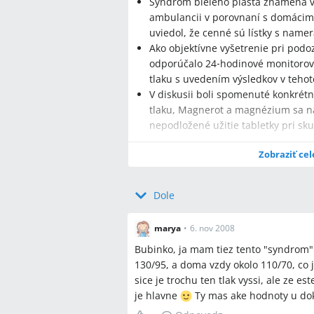
Syndróm bieleho plášťa znamená v
ambulancii v porovnaní s domáci
uviedol, že cenné sú lístky s nam
Ako objektívne vyšetrenie pri podo
odporúčalo 24‑hodinové monitorov
tlaku s uvedením výsledkov v tehot
V diskusii boli spomenuté konkrétn
tlaku, Magnerot a magnézium sa nas
nepodložené užitie tabletky pri sk
Zobraziť cel
Q:
Čo je syndróm bieleho plášťa?
A:
Syndróm bieleho plášťa je ambulant
Dole
lekára; MUDr. Gabriel Kamenský v disk
domácimi hodnotami za týždeň‑dva.
marya
•
6. nov 2008
Q:
Ako sa syndróm bieleho plášťa diag
Bubinko, ja mam tiez tento "syndrom
A:
Diagnóza sa overuje pravidelným 
130/95, a doma vzdy okolo 110/70, co
monitorovaním Holterom (ABPM); ženy 
sice je trochu ten tlak vyssi, ale ze 
hodnotami v tehotenskej knižke.
je hlavne
Ty mas ake hodnoty u do
Q:
Ako postupovať v tehotenstve, ak s