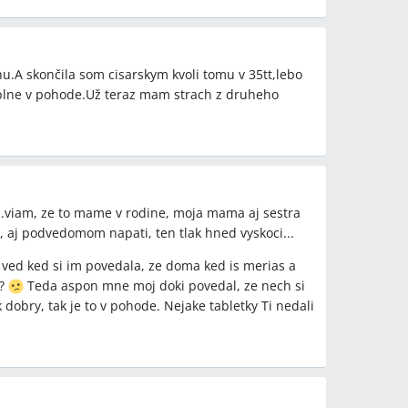
ou poradnie namerať tlak doma, zapísať výsledky do
ynekológom či sestričkou, aby akceptovali domáce
u.A skončila som cisarskym kvoli tomu v 35tt,lebo
plne v pohode.Už teraz mam strach z druheho
laku v tehotenstve?
 (ako antihypertenzívum v tehotenstve), Magnerot
rolol) a v jednej konzultácii aj Vasocardin;
ť internista alebo gynekológ.
iť prepusteniu z nemocnice?
...viam, ze to mame v rodine, moja mama aj sestra
ké hodnoty namerané v nemocnici komplikovali
 aj podvedomom napati, ten tlak hned vyskoci...
enia; jedna diskutujúca uviedla, že sestrička
repúšťaní upravili.
y, ved ked si im povedala, ze doma ked is merias a
 ?
Teda aspon mne moj doki povedal, ze nech si
aby lekári brali výsledky vážne?
bry, tak je to v pohode. Nejake tabletky Ti nedali
e (ráno, večer, prípadne pred návštevou poradnie),
tehotenskej knižky a priniesť súhrn výsledkov
 denne a zaznamenávali rozsahy 110–125/67–82