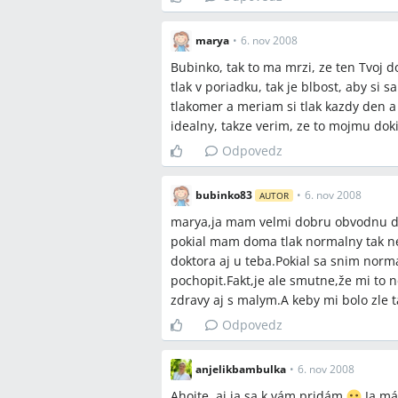
marya
•
6. nov 2008
Bubinko, tak to ma mrzi, ze ten Tvoj 
tlak v poriadku, tak je blbost, aby si
tlakomer a meriam si tlak kazdy den a
idealny, takze verim, ze to mojmu do
Odpovedz
bubinko83
•
6. nov 2008
AUTOR
marya,ja mam velmi dobru obvodnu dok
pokial mam doma tlak normalny tak nen
doktora aj u teba.Pokial sa snim norm
pochopit.Fakt,je ale smutne,že mi to 
zdravy aj s malym.A keby mi bolo zle t
Odpovedz
anjelikbambulka
•
6. nov 2008
Ahojte, aj ja sa k vám pridám
Ja má