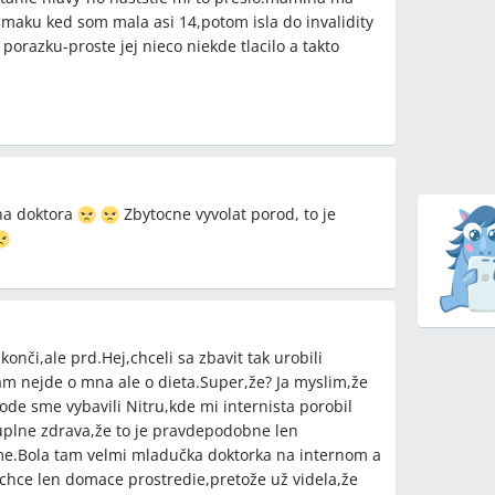
skumaku ked som mala asi 14,potom isla do invalidity
ení liekov pri sporadicky vysokých ordinačných
 porazku-proste jej nieco niekde tlacilo a takto
máceho záznamu?
koly ochotné akceptovať lístok s domácimi
stení alebo liečbe v tehotenstve?
o syndrómu bieleho plášťa pre matku a plod v
spike?
 na doktora
Zbytocne vyvolat porod, to je
y
onči,ale prd.Hej,chceli sa zbavit tak urobili
etódy
am nejde o mna ale o dieta.Super,že? Ja myslim,že
de sme vybavili Nitru,kde mi internista porobil
rovanie/ABPM), Magnerot, magnézium, Egilok,
 uplne zdrava,že to je pravdepodobne len
srdca, tehotenská knižka
e.Bola tam velmi mladučka doktorka na internom a
o chce len domace prostredie,pretože už videla,že