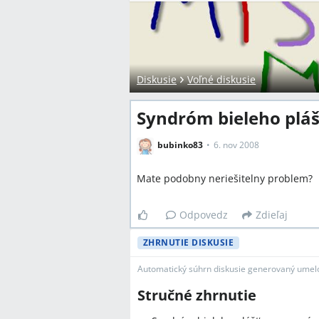
Diskusie
Voľné diskusie
Syndróm bieleho plá
bubinko83
6. nov 2008
Mate podobny neriešitelny problem?
Odpovedz
Zdieľaj
ZHRNUTIE DISKUSIE
Automatický súhrn diskusie generovaný umelo
Stručné zhrnutie