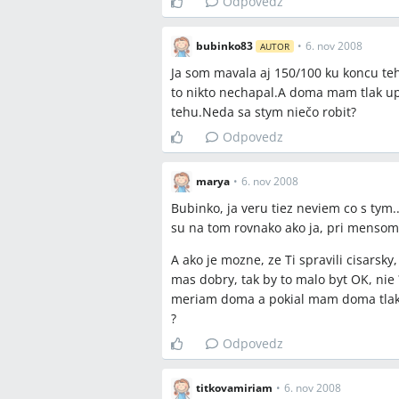
Odpovedz
normálne?
A:
V diskusii odporúčali pred návštev
bubinko83
•
6. nov 2008
AUTOR
tehotenskej knižky a dohodnúť sa s g
merania namiesto ordinačných.
Ja som mavala aj 150/100 ku koncu teh
to nikto nechapal.A doma mam tlak u
Q:
Aké lieky sa spomínali pri meraní t
tehu.Neda sa stym niečo robit?
A:
V príspevkoch sa spomínali Dopegyt
Odpovedz
a magnézium ako doplnky, Egilok (metop
rozhodnutie o podaní liekov mal urobi
marya
•
6. nov 2008
Q:
Môže vysoký ordinačný tlak zabrán
Bubinko, ja veru tiez neviem co s tym
A:
Áno, viaceré ženy opísali, že vyso
su na tom rovnako ako ja, pri mensom,
prepustenie a vyžadovali ďalšie vyšetr
aplikovala magnézium a hodnoty pri p
A ako je mozne, ze Ti spravili cisarsk
mas dobry, tak by to malo byt OK, nie
Q:
Ako si viesť záznamy o tlaku doma, 
meriam doma a pokial mam doma tlak do
A:
Odporúčané je merať tlak pravideln
?
zapisovať hodnoty na lístok alebo do 
Odpovedz
lekárovi; niektoré ženy merali aj 5×
mmHg.
titkovamiriam
•
6. nov 2008