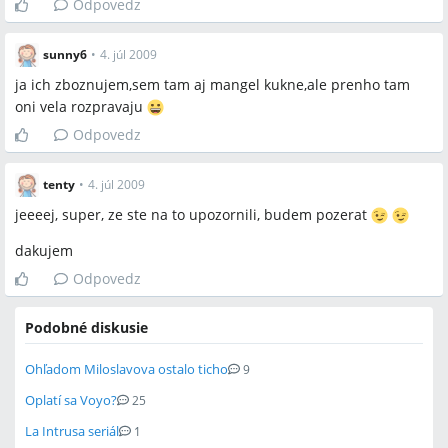
Odpovedz
sunny6
•
4. júl 2009
ja ich zboznujem,sem tam aj mangel kukne,ale prenho tam
oni vela rozpravaju
Odpovedz
tenty
•
4. júl 2009
jeeeej, super, ze ste na to upozornili, budem pozerat
dakujem
Odpovedz
Podobné diskusie
Ohľadom Miloslavova ostalo ticho
9
Oplatí sa Voyo?
25
La Intrusa seriál
1