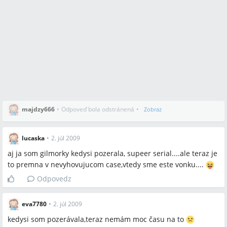
majdzy666
•
Odpoveď bola odstránená
•
Zobraz
lucaska
•
2. júl 2009
aj ja som gilmorky kedysi pozerala, supeer serial....ale teraz je
to premna v nevyhovujucom case,vtedy sme este vonku....
Odpovedz
eva7780
•
2. júl 2009
kedysi som pozerávala,teraz nemám moc času na to