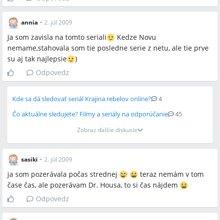
annia
•
2. júl 2009
Ja som zavisla na tomto seriali
Kedze Novu
nemame,stahovala som tie posledne serie z netu, ale tie prve
su aj tak najlepsie
)
Odpovedz
Kde sa dá sledovať seriál Krajina rebelov online?
4
Čo aktuálne sledujete? Filmy a seriály na odporúčanie
45
Zobraz ďalšie diskusie
sasiki
•
2. júl 2009
ja som pozerávala počas strednej
teraz nemám v tom
čase čas, ale pozerávam Dr. Housa, to si čas nájdem
Odpovedz