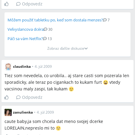
Odpovedz
Môžem použiť tabletku po, keď som dostala menzes?
7
Veľvyslancova dcéra
30
Páči sa vám Netflix?
13
Zobraz ďalšie diskusie
claudinka
•
4. júl 2009
Tiez som nevedela, co urobila.. aj stare casti som pozerala len
sporadicky, ale teraz po cigankach to kukam furt
vtedy
vacsinou maly zaspi, tak kukam
Odpovedz
zanulienka
•
4. júl 2009
caute baby,ja som chcela dat meno svojej dcerke
LORELAIN,nepreslo mi to