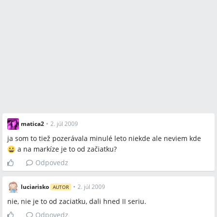
matica2
•
2. júl 2009
ja som to tiež pozerávala minulé leto niekde ale neviem kde
a na markíze je to od začiatku?
Odpovedz
luciarisko
•
2. júl 2009
AUTOR
nie, nie je to od zaciatku, dali hned II seriu.
Odpovedz