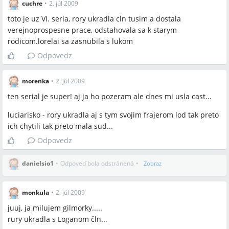
cuchre
•
2. júl 2009
toto je uz VI. seria, rory ukradla cln tusim a dostala
verejnoprospesne prace, odstahovala sa k starym
rodicom.lorelai sa zasnubila s lukom
Odpovedz
morenka
•
2. júl 2009
ten serial je super! aj ja ho pozeram ale dnes mi usla cast...
luciarisko - rory ukradla aj s tym svojim frajerom lod tak preto
ich chytili tak preto mala sud...
Odpovedz
danielsio1
•
Odpoveď bola odstránená
•
Zobraz
monkula
•
2. júl 2009
juuj, ja milujem gilmorky.....
rury ukradla s Loganom čln...