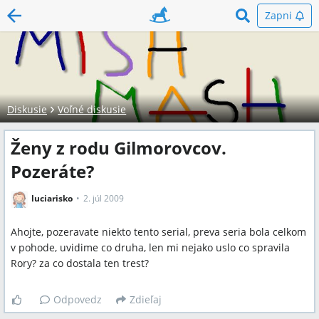
Zapni
Diskusie
Voľné diskusie
Ženy z rodu Gilmorovcov.
Pozeráte?
luciarisko
2. júl 2009
Ahojte, pozeravate niekto tento serial, preva seria bola celkom
v pohode, uvidime co druha, len mi nejako uslo co spravila
Rory? za co dostala ten trest?
Odpovedz
Zdieľaj