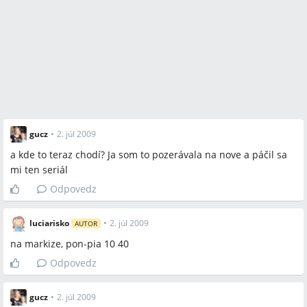
gucz
•
2. júl 2009
a kde to teraz chodí? Ja som to pozerávala na nove a páčil sa
mi ten seriál
Odpovedz
luciarisko
•
2. júl 2009
AUTOR
na markize, pon-pia 10 40
Odpovedz
gucz
•
2. júl 2009