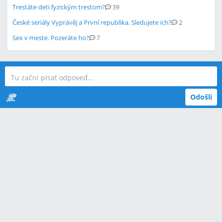
Trestáte deti fyzickým trestom?
39
České seriály Vyprávěj a První republika. Sledujete ich?
2
Sex v meste. Pozeráte ho?
7
Odošli