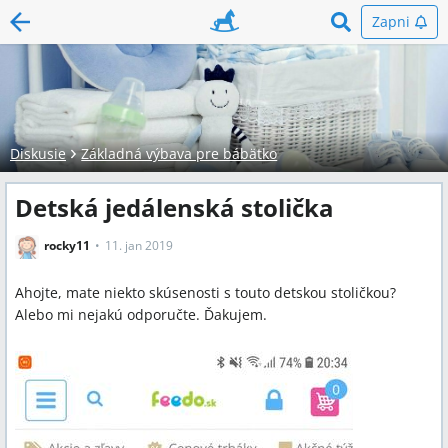
Zapni
Diskusie
Základná výbava pre bábätko
Detská jedálenská stolička
rocky11
11. jan 2019
Ahojte, mate niekto skúsenosti s touto detskou stoličkou?
Alebo mi nejakú odporučte. Ďakujem.