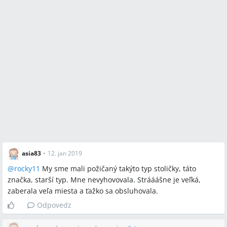
asia83
•
12. jan 2019
@
rocky11
My sme mali požičaný takýto typ stoličky, táto
značka, starší typ. Mne nevyhovovala. Strááášne je veľká,
zaberala veľa miesta a ťažko sa obsluhovala.
Odpovedz