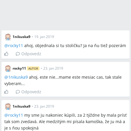
1nikuska9
•
19. jan 2019
@
rocky11
ahoj, objednala si tu stoličku? Ja na ňu tiež pozerám
Odpovedz
rocky11
•
23. jan 2019
AUTOR
@
1nikuska9
ahoj, este nie...mame este mesiac cas, tak stale
vyberam...
Odpovedz
1nikuska9
•
23. jan 2019
@
rocky11
my sme ju nakoniec kúpili, za 2 týždne by mala prísť
tak som zvedavá. Ale medzitým mi písala kamoška, že ju má a
je s ňou spokojná