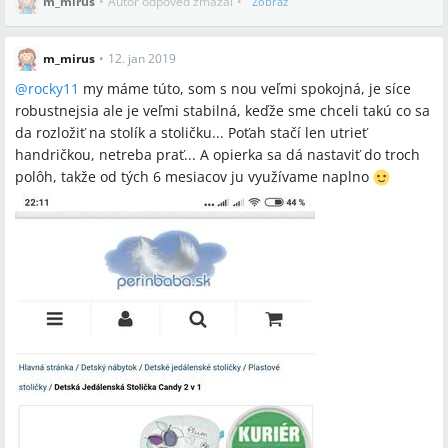
m_mirus
•
Autor odpoveď zmazal
•
Zobraz
m_mirus
•
12. jan 2019
@
rocky11
my máme túto, som s nou veľmi spokojná, je síce
robustnejsia ale je veľmi stabilná, keďže sme chceli takú co sa
da rozložiť na stolík a stoličku... Poťah stačí len utrieť
handričkou, netreba prať... A opierka sa dá nastaviť do troch
polôh, takže od tých 6 mesiacov ju využívame naplno