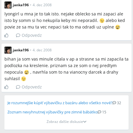
janka196
•
4. dec 2008
lyongirl u mna je to tak isto. nejake oblecko sa mi zapaci ale
isto by somm si ho nekupila keby mi neporadil.
alebo ked
povie ze sa mu ta vec nepaci tak to ma odradi uz uplne
Odpovedz
janka196
•
4. dec 2008
bihan ja som vas minule citala v ap a strasne sa mi zapacila ta
podlozka na kreslenie. priznam sa ze som o nej predtym
nepocula
, navrhla som to na vianocny darcek a drahy
suhlasil
Odpovedz
Je rozumnejšie kúpiť výbavičku z bazáru alebo všetko nové?
32
Zoznam nevyhnutnej výbavičky pre zimné bábätko
15
Zobraz ďalšie diskusie