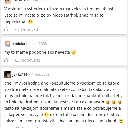
nevesta
•
4. dec 2008
Q:
Ktoré veci je rozumné konzultovať s partnerom pred kúpou?
Vacsinou ja vyberiem, ukazem manzelovi a ten odsuhlasi...
A:
Pred kúpou sa zvyčajne konzultujú kočík, postieľka,
Este sa mi nestalo, ze by nieco zatrhol, snazim sa to
autosedačka, fusak, nábytok do detskej izby a domáce
neprehanat
spotrebiče (napr. sušička), pretože ide o väčšie výdavky a
technické požiadavky.
Odpovedz
Q:
Môžem kupovať oblečenie a drobné hračky bez súhlasu
etnicka
•
4. dec 2008
partnera?
A:
Áno, mnohé matky kupujú oblečenie a drobné hračky cez
my to mame podobne ako nevesta
internet bez konzultácie; partneri ich často uvidia až pri
Odpovedz
doručení zásielky alebo keď dieťa oblečú.
Q:
Ako rozdeliť rozhodovanie o nákupoch v domácnosti?
janka196
•
4. dec 2008
A:
Bežne sa rozhodovanie delí podľa záujmov a kompetencií:
ahoj, my rozhodne ano konzultujeme o vsetkom co sa kupi a
partner berie rozhodnutia o aute a elektronike, partnerka rieši
vlastne nielen pre malu ale vsetko co treba. tak ako vravis
oblečenie a detskú kozmetiku; veľké kúpy robia obaja spolu.
keby to bolo namne tak by sme uz davno zbankrotovali a keby
to bolo na drahom tak mala nosi veci do osemnastin
Q:
Sú internetové obchody užitočné pri výbere vecí pre deti?
takto sa navzajom doplname a mame stale co potrebujeme a
A:
Áno, online nákupy sú bežné; v diskusii boli spomenuté
ja kopec veci navyse
okrem toho ja som dost nerozhodna
stránky a odkazy pri produktoch (napr. Thingsforbaby.co.uk,
takze si neviem predstavit zeby som mala nieco sama kupit
Mimibazar.cz) ako spôsob výberu a ukážky produktov
partnerovi.