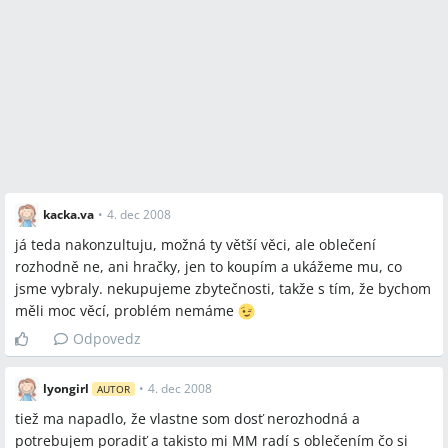
auto/elektronika, žena: oblečenie/kozmetika) je bežné a
efektívne pri šetrení peňazí.
Sporné názory
Niektorí rodičia konzultujú takmer všetko vrátane oblečenia
a hračiek, zatiaľ čo iní považujú oblečenie a drobné hračky
za položky, ktoré môže nakupovať jeden z partnerov bez
súhlasu.
kacka.va
•
4. dec 2008
Jeden prístup preferuje, že partner aktívne vyberá aj hračky
já teda nakonzultuju, možná ty větší věci, ale oblečení
a väčšie detské pomôcky; druhý prístup považuje takéto
rozhodně ne, ani hračky, jen to koupím a ukážeme mu, co
detaily za nezáživné pre partnera a necháva ich primárne
jsme vybraly. nekupujeme zbytečnosti, takže s tím, že bychom
na matku.
měli moc věcí, problém nemáme
Odpovedz
Otvorené otázky
Kde presne ťahať hranicu medzi „veľkým“ a „malým“
lyongirl
•
4. dec 2008
AUTOR
nákupom, ktorý treba konzultovať?
tiež ma napadlo, že vlastne som dosť nerozhodná a
Ako nastaviť pravidlá pre online objednávanie, aby oba
potrebujem poradiť a takisto mi MM radí s oblečením čo si