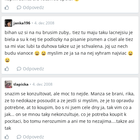
Odpovedz
janka196
•
4. dec 2008
bihan uz si na nu brusim zuby,. tiez tu maju taku lacnejsiu je
biela a su k nej tie podlozky na pisanie pismen a cisel ale tiez
sa mi viac lubi ta duhova takze uz je schvalena. joj uz nech
budu vianoce
myslim ze ja sa na nej vyhram najviac
Odpovedz
tlapicka
•
4. dec 2008
snazim se konzultovat, ale moc to nejde. Manza se brani, rika,
ze to nedokaze posoudit a ze jestli si myslim, ze je to opravdu
potrebne, at to koupim, bo s ni jsem cele dny ja, tak vim co a
jak... on se mnou taky nekonzultuje, co je potreba koupit k
pocitaci, bo tomu nerozumim a ani me to nezajima....takze asi
tak
Odpovedz