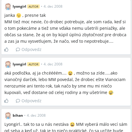
lyongirl
•
4. dec 2008
AUTOR
janka
, presne tak
MM tiež moc nevie, čo drobec potrebuje, ale som rada, keď si
o tom pokecáme a tiež sme vďaka nemu ušetrili peniažky, ale
občas sa stane, že aj on by kúpil úplnú zbytočnosť pre drobca
a zas ja mu vysvetlujem, že načo, veď to nepotrebuje....
Odpovedz
lyongirl
•
4. dec 2008
AUTOR
aká podložka, aj ja chcéééém....
, možno sa zíde.....ako
vianočný darček, lebo MM povedal, že drobec ešte Vianociam
nerozumie ani tento rok, tak načo by sme mu mi niečo
kupovali, veď dostane od celej rodiny a my ušetríme
Odpovedz
bihan
•
4. dec 2008
Lyongirl.. tak to sa u nás nestáva
MM vyberá málo vecí sám
od seba a keď už, tak je to niečo praktické, čo sa určite bude