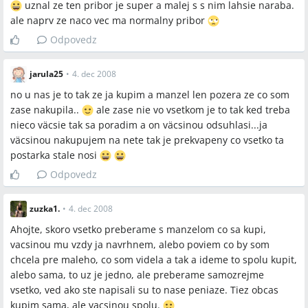
uznal ze ten pribor je super a malej s s nim lahsie naraba.
ale naprv ze naco vec ma normalny pribor
Odpovedz
jarula25
•
4. dec 2008
no u nas je to tak ze ja kupim a manzel len pozera ze co som
zase nakupila..
ale zase nie vo vsetkom je to tak ked treba
nieco väcsie tak sa poradim a on väcsinou odsuhlasi...ja
väcsinou nakupujem na nete tak je prekvapeny co vsetko ta
postarka stale nosi
Odpovedz
zuzka1.
•
4. dec 2008
Ahojte, skoro vsetko preberame s manzelom co sa kupi,
vacsinou mu vzdy ja navrhnem, alebo poviem co by som
chcela pre maleho, co som videla a tak a ideme to spolu kupit,
alebo sama, to uz je jedno, ale preberame samozrejme
vsetko, ved ako ste napisali su to nase peniaze. Tiez obcas
kupim sama, ale vacsinou spolu.