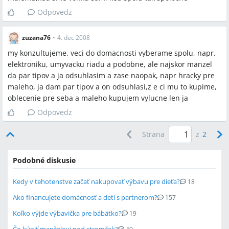
Odpovedz
zuzana76
•
4. dec 2008
my konzultujeme, veci do domacnosti vyberame spolu, napr.
elektroniku, umyvacku riadu a podobne, ale najskor manzel
da par tipov a ja odsuhlasim a zase naopak, napr hracky pre
maleho, ja dam par tipov a on odsuhlasi,z e ci mu to kupime,
oblecenie pre seba a maleho kupujem vylucne len ja
Odpovedz
Strana
z
2
Podobné diskusie
Kedy v tehotenstve začať nakupovať výbavu pre dieťa?
18
Ako financujete domácnosť a deti s partnerom?
157
Koľko výjde výbavička pre bábätko?
19