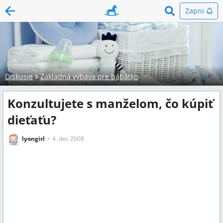
Zapni
Diskusie
Základná výbava pre bábätko
Konzultujete s manželom, čo kúpiť
dieťaťu?
lyongirl
4. dec 2008