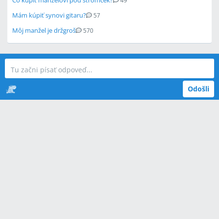
Čo kúpiť manželovi pod stromček?
49
Mám kúpiť synovi gitaru?
57
Môj manžel je držgroš
570
Odošli