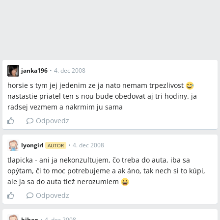
janka196
•
4. dec 2008
horsie s tym jej jedenim ze ja nato nemam trpezlivost
nastastie priatel ten s nou bude obedovat aj tri hodiny. ja
radsej vezmem a nakrmim ju sama
Odpovedz
lyongirl
•
4. dec 2008
AUTOR
tlapicka - ani ja nekonzultujem, čo treba do auta, iba sa
opýtam, či to moc potrebujeme a ak áno, tak nech si to kúpi,
ale ja sa do auta tiež nerozumiem
Odpovedz
bihan
•
4. dec 2008