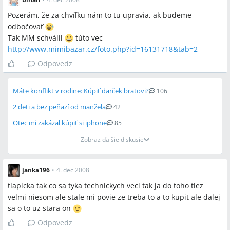
Pozerám, že za chvíľku nám to tu upravia, ak budeme
odbočovať
Tak MM schválil
túto vec
http://www.mimibazar.cz/foto.php?id=16131718&tab=2
Odpovedz
Máte konflikt v rodine: Kúpiť darček bratovi?
106
2 deti a bez peňazí od manžela
42
Otec mi zakázal kúpiť si iphone
85
Zobraz ďalšie diskusie
janka196
•
4. dec 2008
tlapicka tak co sa tyka technickych veci tak ja do toho tiez
velmi niesom ale stale mi povie ze treba to a to kupit ale dalej
sa o to uz stara on
Odpovedz