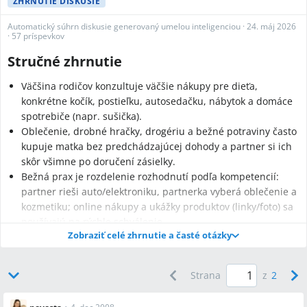
ZHRNUTIE DISKUSIE
Automatický súhrn diskusie generovaný umelou inteligenciou
·
24. máj 2026
·
57 príspevkov
Stručné zhrnutie
Väčšina rodičov konzultuje väčšie nákupy pre dieťa,
konkrétne kočík, postieľku, autosedačku, nábytok a domáce
spotrebiče (napr. sušička).
Oblečenie, drobné hračky, drogériu a bežné potraviny často
kupuje matka bez predchádzajúcej dohody a partner si ich
skôr všimne po doručení zásielky.
Bežná prax je rozdelenie rozhodnutí podľa kompetencií:
partner rieši auto/elektroniku, partnerka vyberá oblečenie a
kozmetiku; online nákupy a ukážky produktov (linky/foto) sa
používajú na rýchle schválenie.
Zobraziť celé zhrnutie a časté otázky
Strana
z
2
Najčastejšie otázky