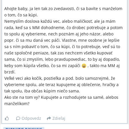
Ahojte baby, ja len tak zo zvedavosti, či sa bavíte s manželom
o tom, čo sa kúpi.
Nemyslím doslova každú vec, alebo maličkosť, ale ja mám
rada, keď sa s MM dohodneme, čo drobec potrebuje a potom
to spolu aj vyberieme, nech poznám aj jeho názor, alebo
popr. či sa mu daná vec páči. Vlastne, mne osobne je lepšie
sa s ním pobaviť o tom, čo sa kúpi, či to potrebuje, veď sú to
naše spoločné peniaze, tak zas nechcem všetko kupovať
sama, čo si zmyslím, lebo pravdupovediac, to by aj dopadlo,
keby som kúpila všetko, čo sa mi zapáči
, takto ma MM aj
brzdí.
Veľké veci ako kočík, postieľka a pod. bolo samozrejmé, že
vyberieme spolu, ale teraz kupujeme aj oblečenie, hračky a
tak spolu, iba občas kúpim niečo sama.
Ako ste na tom vy? Kupujete a rozhodujete sa samé, alebos
manželíkom?
Odpovedz
Zdieľaj