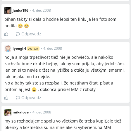
janka196
•
4. dec 2008
bihan tak ty si dala o hodne lepsi ten link, ja len foto som
hodila
Odpovedz
lyongirl
•
4. dec 2008
AUTOR
no ja a moja trpezlivosť tiež nie je bohviečo, ale nakoľko
zachvíľu bude druhé bejby, tak by som prijala, aby jedol sám,
len on si to nevie držať na lyžičke a otáča ju všetkými smermi,
tak nejako mu to nejde.
No a baby tak ste sa rozpísali, že nestíham čitať, písať a
pritom aj jest
, dokonca prišiel MM z roboty
Odpovedz
mikalove
•
4. dec 2008
my sa rozhodujeme spolu vo všetkom čo treba kupiť,ale tiež
plienky a kozmetika sú na mne aké si vyberiem,na MM