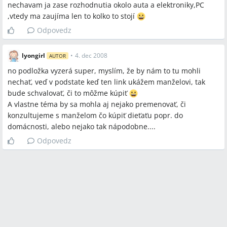
nechavam ja zase rozhodnutia okolo auta a elektroniky,PC
,vtedy ma zaujíma len to kolko to stojí
Odpovedz
lyongirl
•
4. dec 2008
AUTOR
no podložka vyzerá super, myslím, že by nám to tu mohli
nechať, veď v podstate keď ten link ukážem manželovi, tak
bude schvalovať, či to môžme kúpiť
A vlastne téma by sa mohla aj nejako premenovať, či
konzultujeme s manželom čo kúpiť dieťaťu popr. do
domácnosti, alebo nejako tak nápodobne....
Odpovedz