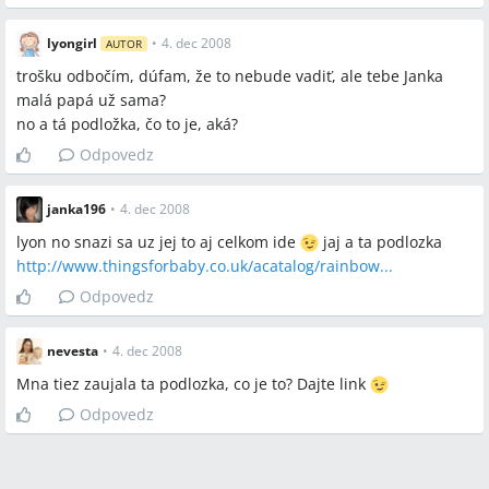
lyongirl
•
4. dec 2008
AUTOR
trošku odbočím, dúfam, že to nebude vadiť, ale tebe Janka
malá papá už sama?
no a tá podložka, čo to je, aká?
Odpovedz
janka196
•
4. dec 2008
lyon no snazi sa uz jej to aj celkom ide
jaj a ta podlozka
http://www.thingsforbaby.co.uk/acatalog/rainbow...
Odpovedz
nevesta
•
4. dec 2008
Mna tiez zaujala ta podlozka, co je to? Dajte link
Odpovedz