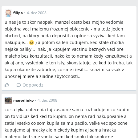
filipa
•
4. dec 2008
u nas je to skor naopak, manzel casto bez mojho vedomia
objedna veci malemu (rozumej oblecenie - ma totiz jeden
obchod, na ktory neda dopustit a uplne sa vyziva, ked tam
nakupuje...
) a potom sa len cudujem, ked stale chodia
nejake baliky... inak, ja kupujem vacsinu beznych veci pre
maleho bez konzultacii, nakolko to nemam kedy konzultovat a
ak aj ano, vysledok je ten isty, skonstatuje, ze ked to treba, tak
kup a okamzite zabudne, co sme riesili... snazim sa vsak v
unosnej miere a ziadne zbytocnosti...
Odpovedz
marorlinko
•
4. dec 2008
co sa tyka oblecenia taj zasadne sama rozhodujem co kupim
on to vidi,az ked ked to kupim, on nema rad nakupovanie a
zatial vsetko co som kupila sa mu pacilo, velke vec spolocne
kupujeme aj hracky ale niekedy kupim aj sama hracku
malemu,ked sme vonku sami ked spolu tak spolocne