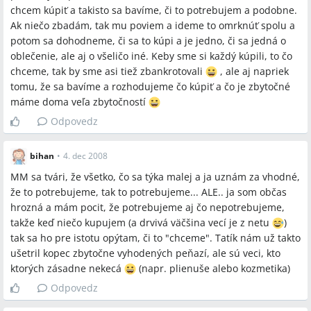
partneri mali prehľad a zodpovednosť za výdavky?
chcem kúpiť a takisto sa bavíme, či to potrebujem a podobne.
Ak niečo zbadám, tak mu poviem a ideme to omrknúť spolu a
potom sa dohodneme, či sa to kúpi a je jedno, či sa jedná o
oblečenie, ale aj o všeličo iné. Keby sme si každý kúpili, to čo
Spomenuté značky a firmy
chceme, tak by sme asi tiež zbankrotovali
, ale aj napriek
tomu, že sa bavíme a rozhodujeme čo kúpiť a čo je zbytočné
Thingsforbaby.co.uk, Mimibazar.cz, Makro, Sunar
máme doma veľa zbytočností
Odpovedz
Spomenuté produkty a metódy
bihan
•
4. dec 2008
kočík, postieľka, autosedačka, fusak, spací vak, Rainbow
MM sa tvári, že všetko, čo sa týka malej a ja uznám za vhodné,
Aquadraw podložka, hriankovač, odrážadlo, motorka,
že to potrebujeme, tak to potrebujeme... ALE.. ja som občas
kolobežka, drevené skladacky, puzzle, knihy, Sunar, online
hrozná a mám pocit, že potrebujeme aj čo nepotrebujeme,
objednávanie, nákupy cez net, kúpa v Makro
takže keď niečo kupujem (a drvivá väčšina vecí je z netu
)
tak sa ho pre istotu opýtam, či to "chceme". Tatík nám už takto
Miesta a osoby
ušetril kopec zbytočne vyhodených peňazí, ale sú veci, kto
ktorých zásadne nekecá
(napr. plienuše alebo kozmetika)
Čechy
Odpovedz