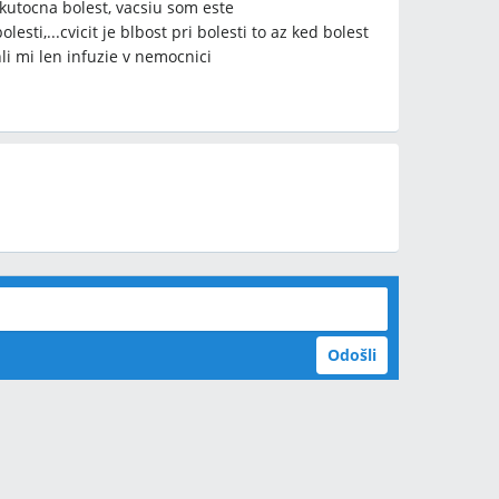
skutocna bolest, vacsiu som este
esti,...cvicit je blbost pri bolesti to az ked bolest
i mi len infuzie v nemocnici
Odošli