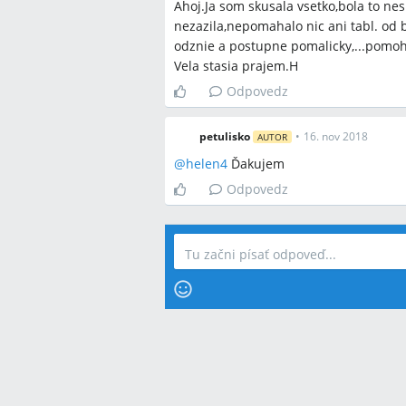
Ahoj.Ja som skusala vsetko,bola to ne
nezazila,nepomahalo nic ani tabl. od bol
odznie a postupne pomalicky,...pomohl
Vela stasia prajem.H
Odpovedz
petulisko
•
16. nov 2018
AUTOR
@
helen4
Ďakujem
Odpovedz