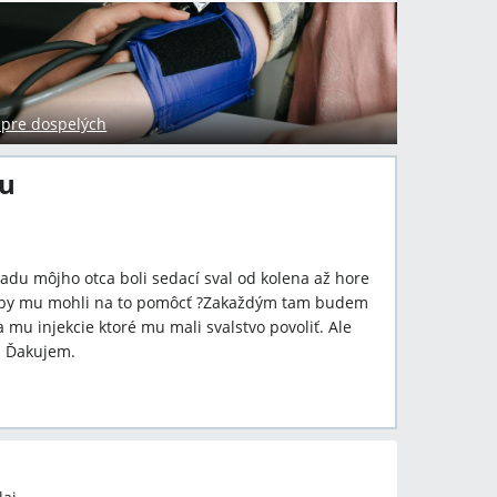
 pre dospelých
lu
radu môjho otca boli sedací sval od kolena až hore
é by mu mohli na to pomôcť ?Zakaždým tam budem
a mu injekcie ktoré mu mali svalstvo povoliť. Ale
s Ďakujem.