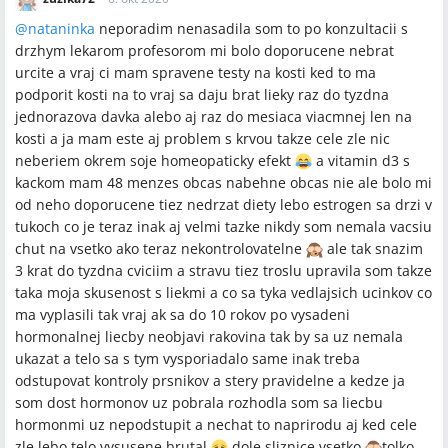
@
nataninka
neporadim nenasadila som to po konzultacii s
drzhym lekarom profesorom mi bolo doporucene nebrat
urcite a vraj ci mam spravene testy na kosti ked to ma
podporit kosti na to vraj sa daju brat lieky raz do tyzdna
jednorazova davka alebo aj raz do mesiaca viacmnej len na
kosti a ja mam este aj problem s krvou takze cele zle nic
neberiem okrem soje homeopaticky efekt
a vitamin d3 s
kackom mam 48 menzes obcas nabehne obcas nie ale bolo mi
od neho doporucene tiez nedrzat diety lebo estrogen sa drzi v
tukoch co je teraz inak aj velmi tazke nikdy som nemala vacsiu
chut na vsetko ako teraz nekontrolovatelne
ale tak snazim
3 krat do tyzdna cviciim a stravu tiez troslu upravila som takze
taka moja skusenost s liekmi a co sa tyka vedlajsich ucinkov co
ma vyplasili tak vraj ak sa do 10 rokov po vysadeni
hormonalnej liecby neobjavi rakovina tak by sa uz nemala
ukazat a telo sa s tym vysporiadalo same inak treba
odstupovat kontroly prsnikov a stery pravidelne a kedze ja
som dost hormonov uz pobrala rozhodla som sa liecbu
hormonmi uz nepodstupit a nechat to naprirodu aj ked cele
zle lebo telo vysusene brutal
dole sliznice vsetko
tolko