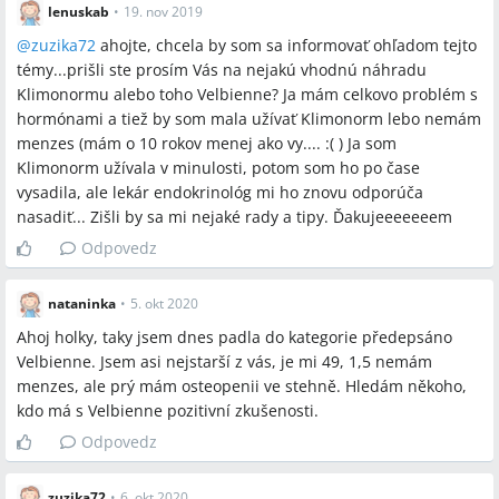
lenuskab
•
19. nov 2019
@
zuzika72
ahojte, chcela by som sa informovať ohľadom tejto
témy...prišli ste prosím Vás na nejakú vhodnú náhradu
Klimonormu alebo toho Velbienne? Ja mám celkovo problém s
hormónami a tiež by som mala užívať Klimonorm lebo nemám
menzes (mám o 10 rokov menej ako vy.... :( ) Ja som
Klimonorm užívala v minulosti, potom som ho po čase
vysadila, ale lekár endokrinológ mi ho znovu odporúča
nasadiť... Zišli by sa mi nejaké rady a tipy. Ďakujeeeeeeem
Odpovedz
nataninka
•
5. okt 2020
Ahoj holky, taky jsem dnes padla do kategorie předepsáno
Velbienne. Jsem asi nejstarší z vás, je mi 49, 1,5 nemám
menzes, ale prý mám osteopenii ve stehně. Hledám někoho,
kdo má s Velbienne pozitivní zkušenosti.
Odpovedz
zuzika72
•
6. okt 2020