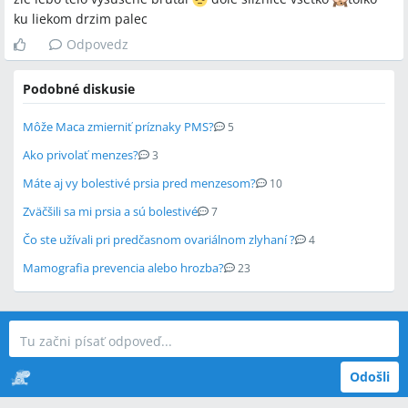
ku liekom drzim palec
Odpovedz
Podobné diskusie
Môže Maca zmierniť príznaky PMS?
5
Ako privolať menzes?
3
Máte aj vy bolestivé prsia pred menzesom?
10
Zväčšili sa mi prsia a sú bolestivé
7
Čo ste užívali pri predčasnom ovariálnom zlyhaní ?
4
Mamografia prevencia alebo hrozba?
23
Odošli