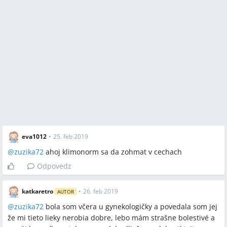
eva1012
•
25. feb 2019
@
zuzika72
ahoj klimonorm sa da zohmat v cechach
Odpovedz
katkaretro
•
26. feb 2019
AUTOR
@
zuzika72
bola som včera u gynekologičky a povedala som jej
že mi tieto lieky nerobia dobre, lebo mám strašne bolestivé a