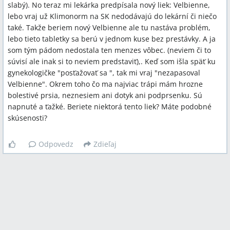
slabý). No teraz mi lekárka predpísala nový liek: Velbienne,
lebo vraj už Klimonorm na SK nedodávajú do lekární či niečo
také. Takže beriem nový Velbienne ale tu nastáva problém,
lebo tieto tabletky sa berú v jednom kuse bez prestávky. A ja
som tým pádom nedostala ten menzes vôbec. (neviem či to
súvisí ale inak si to neviem predstaviť),. Keď som išla späť ku
gynekologičke "posťažovať sa ", tak mi vraj "nezapasoval
Velbienne". Okrem toho čo ma najviac trápi mám hrozne
bolestivé prsia, neznesiem ani dotyk ani podprsenku. Sú
napnuté a ťažké. Beriete niektorá tento liek? Máte podobné
skúsenosti?
Odpovedz
Zdieľaj