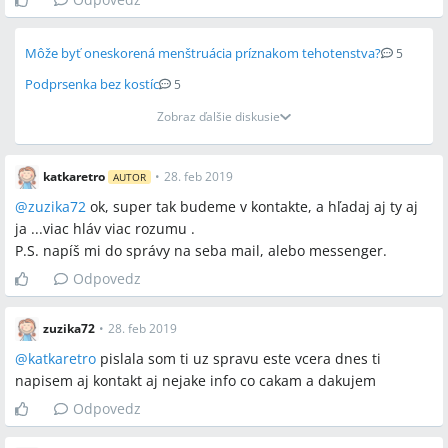
Môže byť oneskorená menštruácia príznakom tehotenstva?
5
Podprsenka bez kostíc
5
Zobraz ďalšie diskusie
katkaretro
•
28. feb 2019
AUTOR
@
zuzika72
ok, super tak budeme v kontakte, a hľadaj aj ty aj
ja ...viac hláv viac rozumu .
P.S. napíš mi do správy na seba mail, alebo messenger.
Odpovedz
zuzika72
•
28. feb 2019
@
katkaretro
pislala som ti uz spravu este vcera dnes ti
napisem aj kontakt aj nejake info co cakam a dakujem
Odpovedz