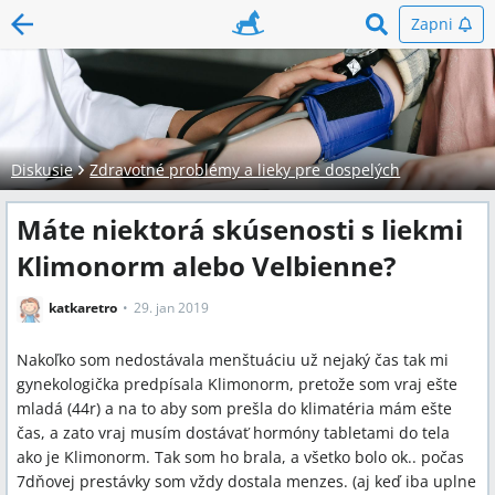
Zapni
Diskusie
Zdravotné problémy a lieky pre dospelých
Máte niektorá skúsenosti s liekmi
Klimonorm alebo Velbienne?
katkaretro
29. jan 2019
Nakoľko som nedostávala menštuáciu už nejaký čas tak mi
gynekologička predpísala Klimonorm, pretože som vraj ešte
mladá (44r) a na to aby som prešla do klimatéria mám ešte
čas, a zato vraj musím dostávať hormóny tabletami do tela
ako je Klimonorm. Tak som ho brala, a všetko bolo ok.. počas
7dňovej prestávky som vždy dostala menzes. (aj keď iba uplne