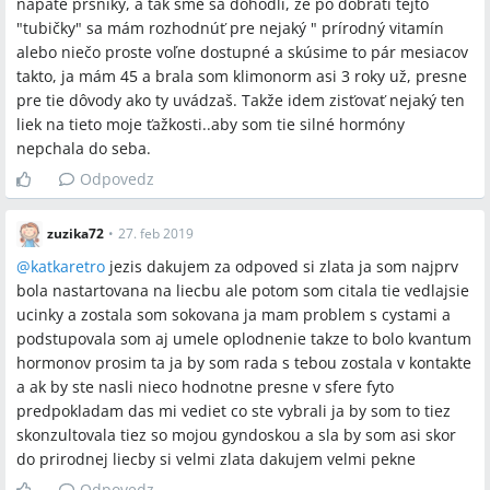
napäté prsníky, a tak sme sa dohodli, že po dobratí tejto
"tubičky" sa mám rozhodnúť pre nejaký " prírodný vitamín
alebo niečo proste voľne dostupné a skúsime to pár mesiacov
takto, ja mám 45 a brala som klimonorm asi 3 roky už, presne
pre tie dôvody ako ty uvádzaš. Takže idem zisťovať nejaký ten
liek na tieto moje ťažkosti..aby som tie silné hormóny
nepchala do seba.
Odpovedz
zuzika72
•
27. feb 2019
@
katkaretro
jezis dakujem za odpoved si zlata ja som najprv
bola nastartovana na liecbu ale potom som citala tie vedlajsie
ucinky a zostala som sokovana ja mam problem s cystami a
podstupovala som aj umele oplodnenie takze to bolo kvantum
hormonov prosim ta ja by som rada s tebou zostala v kontakte
a ak by ste nasli nieco hodnotne presne v sfere fyto
predpokladam das mi vediet co ste vybrali ja by som to tiez
skonzultovala tiez so mojou gyndoskou a sla by som asi skor
do prirodnej liecby si velmi zlata dakujem velmi pekne
Odpovedz