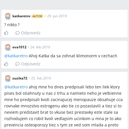
katkaretro
•
29. jan 2019
AUTOR
? nikto ?
Odpovedz
eva1012
•
24. feb 2019
@
katkaretro
Ahoj Katka da sa zohnat klimonorm v cechach
Odpovedz
zuzika72
•
25. feb 2019
@
katkaretro
ahoj mne ho dnes predpisali lebo ten liek ktory
pises bol stiahnuty u nas z trhu a namieto neho je velbienne
mne ho predpisali kvoli zacinajucej menopauze obsahuje cca
rovnake mnozstvo estrogenu ako tie co pozastavili a tiez si to
neviem predstavit brat to vkuse bez prestavky este stale sa
rozhodujem co robit kvoli vedlajsim ucinkom u mna je to ako
prevencia osteoporozy tiez s tym ze ved som mlada a preto