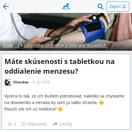
Zapni
Diskusie
Zdravotné problémy a lieky pre dospelých
Máte skúsenosti s tabletkou na
oddialenie menzesu?
liliandax
6. júl 2008
Vyzera to tak, ze ich budem potrebovat, nakolko sa chystame
na dovolenku a nerada by som ju takto stravila.
Pouzili ste ich uz niektora?
👍
2
Odpovedz
Zdieľaj