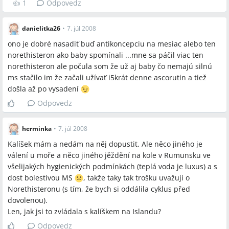
👍
1
Odpovedz
danielitka26
•
7. júl 2008
ono je dobré nasadiť buď antikoncepciu na mesiac alebo ten
norethisteron ako baby spomínali ...mne sa páčil viac ten
norethisteron ale počula som že už aj baby čo nemajú silnú
ms stačilo im že začali užívať i5krát denne ascorutin a tiež
došla až po vysadení
Odpovedz
herminka
•
7. júl 2008
Kalíšek mám a nedám na něj dopustit. Ale něco jiného je
válení u moře a něco jiného jěždění na kole v Rumunsku ve
všelijakých hygienických podmínkách (teplá voda je luxus) a s
dost bolestivou MS
, takže taky tak trošku uvažuji o
Norethisteronu (s tím, že bych si oddálila cyklus před
dovolenou).
Len, jak jsi to zvládala s kalíškem na Islandu?
Odpovedz