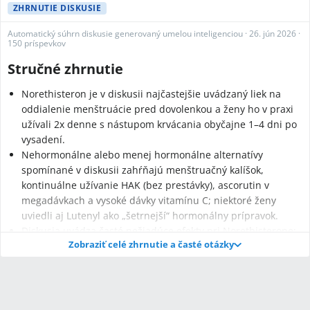
ZHRNUTIE DISKUSIE
Automatický súhrn diskusie generovaný umelou inteligenciou
·
26. jún 2026
·
150 príspevkov
Stručné zhrnutie
Norethisteron je v diskusii najčastejšie uvádzaný liek na
oddialenie menštruácie pred dovolenkou a ženy ho v praxi
užívali 2x denne s nástupom krvácania obyčajne 1–4 dni po
vysadení.
Nehormonálne alebo menej hormonálne alternatívy
spomínané v diskusii zahŕňajú menštruačný kalíšok,
kontinuálne užívanie HAK (bez prestávky), ascorutin v
megadávkach a vysoké dávky vitamínu C; niektoré ženy
uviedli aj Lutenyl ako „šetrnejší“ hormonálny prípravok.
Diskusia uvádza časté nežiadúce efekty pri Norethisterone:
Zobraziť celé zhrnutie a časté otázky
nafúknutie, bolesti brucha a kŕče, bolesť prsníkov, migrény,
náladovosť a možné rozhodenie cyklu na niekoľko týždňov
až mesiacov; lekári v príspevkoch odporúčajú konzultáciu a
upozorňujú na predpisovú povahu lieku.