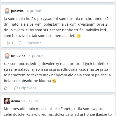
junovka
•
6. júl 2008
ja som mala ho 2x, po vysadeni som dostala mrchu hned o 2
dni nato, ale s velkymi bolestami a velkym krvacanim prve 2
dni.Neviem, ci by som si uz teraz nanho trufla, nakolko ked
som ho uzivala, tak som este nemala deti
👍
1
Odpovedz
briluxina
•
6. júl 2008
raz som pocas jednej dovolenky mala pri brati tych tabletiek
strasne nalady, aj som sa ospravedlnovala kazdemu ze ja za
to nemozem ze takato inak nebyvam ale dala som si poldeci a
bola som absolutne kludna
Odpovedz
deina
•
6. júl 2008
Mne nesadli, bolo mi asi tak ako Zanett, citila som sa pocas
celej dovolenky ako pred ms, dokonca snad aj horsie (kedze to