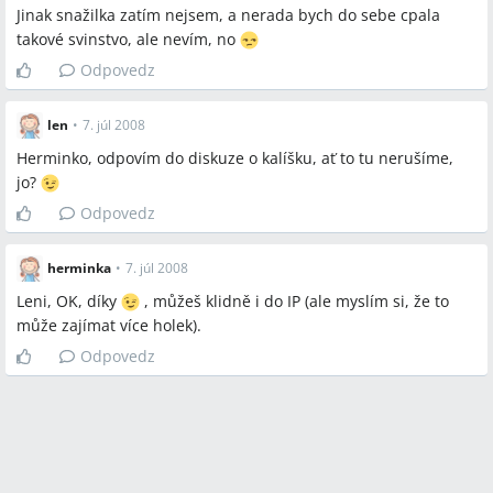
Jinak snažilka zatím nejsem, a nerada bych do sebe cpala
takové svinstvo, ale nevím, no
Odpovedz
len
•
7. júl 2008
Herminko, odpovím do diskuze o kalíšku, ať to tu nerušíme,
jo?
Odpovedz
herminka
•
7. júl 2008
Leni, OK, díky
, můžeš klidně i do IP (ale myslím si, že to
může zajímat více holek).
Odpovedz