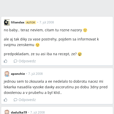
liliandax
•
7. júl 2008
AUTOR
no baby.. teraz neviem, citam tu rozne nazory
ale aj tak diky za vase postrehy, pojdem sa informovat k
svojmu zenskemu
predpokladam, ze su asi iba na recept, ze?
Odpovedz
aponchie
•
7. júl 2008
jednou sem to zkousela a ee nedelalo to dobrotu nacez mi
lekarka nasadila vysoke davky ascorutinu po dobu 3dny pred
dovolenou a v prubehu a byl klid..
Odpovedz
dadulka19
•
7. júl 2008