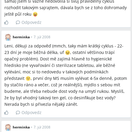
sama) jsem si vážně nedovolila si svůj pravidelný cyklus
rozhodit takovým sajrajtem, dávala bych se z toho dohromady
ještě půl roku
Odpovedz
herminka
•
7. júl 2008
Leni, děkuji za odpověď (mmch, taky mám krátký cyklus - 22-
23 dní je moje běžná délka, uf
, ostatní většinou trápí
opačný problém). Dost mě zajímá hlavně to hygienické
hledisko (ne vyvařování či sterilizace tabletou, ale běžné
vylévání, moc si to nedovedu v takových podmínkách
představit
, první dny MS musím vylévat 4-5x denně, potom
by stačilo ráno a večer, což je reálnější), mýdlo s sebou mít
budeme, ale třeba nebude dost vody na umytí rukou. Myslíš,
že by byl vhodný takový ten gel, co desinfikuje bez vody?
Nerada bych si přivezla nějaký zánět.
Odpovedz
herminka
•
7. júl 2008