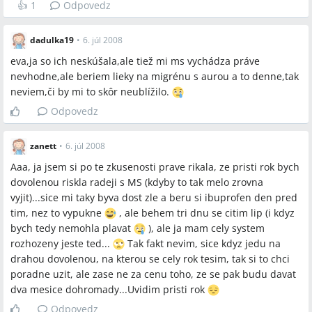
👍
1
Odpovedz
dadulka19
•
6. júl 2008
eva,ja so ich neskúšala,ale tiež mi ms vychádza práve
nevhodne,ale beriem lieky na migrénu s aurou a to denne,tak
neviem,či by mi to skôr neublížilo.
Odpovedz
zanett
•
6. júl 2008
Aaa, ja jsem si po te zkusenosti prave rikala, ze pristi rok bych
dovolenou riskla radeji s MS (kdyby to tak melo zrovna
vyjit)...sice mi taky byva dost zle a beru si ibuprofen den pred
tim, nez to vypukne
, ale behem tri dnu se citim lip (i kdyz
bych tedy nemohla plavat
), ale ja mam cely system
rozhozeny jeste ted...
Tak fakt nevim, sice kdyz jedu na
drahou dovolenou, na kterou se cely rok tesim, tak si to chci
poradne uzit, ale zase ne za cenu toho, ze se pak budu davat
dva mesice dohromady...Uvidim pristi rok
Odpovedz