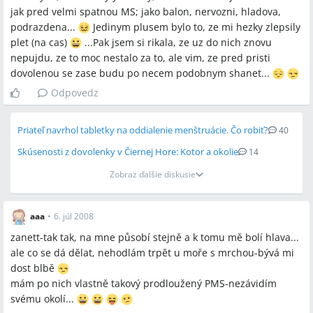
jak pred velmi spatnou MS; jako balon, nervozni, hladova,
podrazdena...
Jedinym plusem bylo to, ze mi hezky zlepsily
Miesta a osoby
plet (na cas)
...Pak jsem si rikala, ze uz do nich znovu
Island, Rumunsko, Štúrovo
nepujdu, ze to moc nestalo za to, ale vim, ze pred pristi
dovolenou se zase budu po necem podobnym shanet...
Odpovedz
Priateľ navrhol tabletky na oddialenie menštruácie. Čo robiť?
40
Skúsenosti z dovolenky v Čiernej Hore: Kotor a okolie
14
Zobraz ďalšie diskusie
aaa
•
6. júl 2008
zanett-tak tak, na mne působí stejně a k tomu mě bolí hlava...
ale co se dá dělat, nehodlám trpět u moře s mrchou-bývá mi
dost blbě
mám po nich vlastně takový prodloužený PMS-nezávidím
svému okolí...