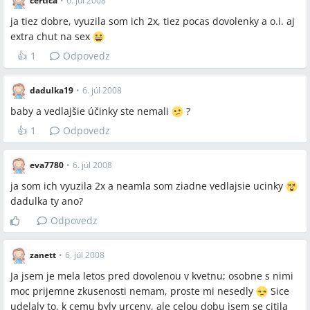
reálna frekvencia a trvanie dlhodobého rozhodenia cyklu po
certica
•
6. júl 2008
Norethisterone.
ja tiez dobre, vyuzila som ich 2x, tiez pocas dovolenky a o.i. aj
Nie je jasné, do akej miery sú nehormonálne metódy
extra chut na sex
(vitamín C, ascorutin) spoľahlivé a bezpečné na oddialenie
👍
1
Odpovedz
menštruácie bez lekárskeho dohledu.
Dostupnosť Norethisteronu bez receptu zostáva v diskusii
dadulka19
•
6. júl 2008
nejednoznačná a lokálne rozdielna.
baby a vedlajšie účinky ste nemali
?
👍
1
Odpovedz
Spomenuté značky a firmy
eva7780
•
6. júl 2008
Norethisteron, Lutenyl, Ascorutin, Tramal, Cyklopron
ja som ich vyuzila 2x a neamla som ziadne vedlajsie ucinky
dadulka ty ano?
Odpovedz
Spomenuté produkty a metódy
Norethisteron 45×5 mg, Norethisteron, Lutenyl, Ascorutin,
zanett
•
6. júl 2008
Tramal, HAK (hormonálna antikoncepcia), menštruačný kalíšok,
Ja jsem je mela letos pred dovolenou v kvetnu; osobne s nimi
tampony, vitamín C (megadávky), vyvolávacie lieky, sterilizácia
moc prijemne zkusenosti nemam, proste mi nesedly
Sice
kalíška tabletou vo veľkej PET fľaši, ibuprofen
udelaly to, k cemu byly urceny, ale celou dobu jsem se citila