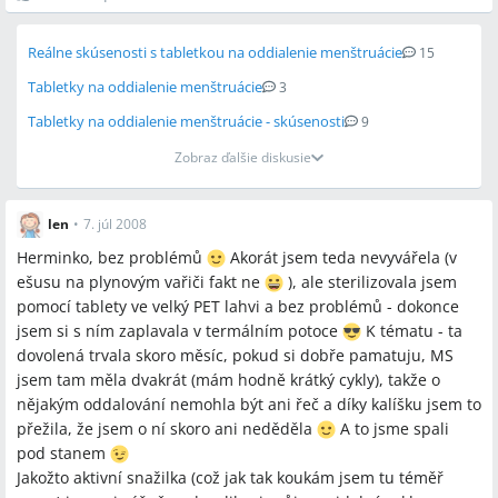
Reálne skúsenosti s tabletkou na oddialenie menštruácie
15
Tabletky na oddialenie menštruácie
3
Tabletky na oddialenie menštruácie - skúsenosti
9
Zobraz ďalšie diskusie
len
•
7. júl 2008
Herminko, bez problémů
Akorát jsem teda nevyvářela (v
ešusu na plynovým vařiči fakt ne
), ale sterilizovala jsem
pomocí tablety ve velký PET lahvi a bez problémů - dokonce
jsem si s ním zaplavala v termálním potoce
K tématu - ta
dovolená trvala skoro měsíc, pokud si dobře pamatuju, MS
jsem tam měla dvakrát (mám hodně krátký cykly), takže o
nějakým oddalování nemohla být ani řeč a díky kalíšku jsem to
přežila, že jsem o ní skoro ani neděděla
A to jsme spali
pod stanem
Jakožto aktivní snažilka (což jak tak koukám jsem tu téměř