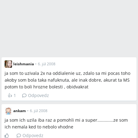
leishmania
•
6. júl 2008
ja som to uzivala 2x na oddialenie uz, zdalo sa mi pocas toho
akoby som bola taka nafuknuta, ale inak dobre, akurat ta MS
potom to boli hrozne bolesti , obidvakrat
👍
1
Odpovedz
ankam
•
6. júl 2008
ja som ich uzila iba raz a pomohli mi a super.............ze som
ich nemala ked to nebolo vhodne
Odpovedz