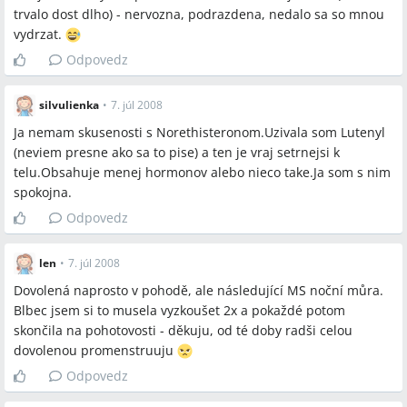
trvalo dost dlho) - nervozna, podrazdena, nedalo sa so mnou
vydrzat.
Odpovedz
silvulienka
•
7. júl 2008
Ja nemam skusenosti s Norethisteronom.Uzivala som Lutenyl
(neviem presne ako sa to pise) a ten je vraj setrnejsi k
telu.Obsahuje menej hormonov alebo nieco take.Ja som s nim
spokojna.
Odpovedz
len
•
7. júl 2008
Dovolená naprosto v pohodě, ale následující MS noční můra.
Blbec jsem si to musela vyzkoušet 2x a pokaždé potom
skončila na pohotovosti - děkuju, od té doby radši celou
dovolenou promenstruuju
Odpovedz