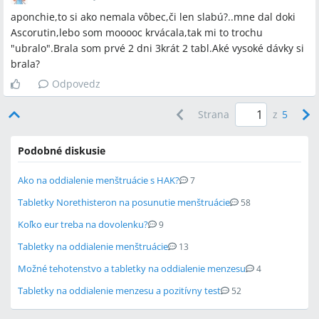
aponchie,to si ako nemala vôbec,či len slabú?..mne dal doki
Ascorutin,lebo som mooooc krvácala,tak mi to trochu
"ubralo".Brala som prvé 2 dni 3krát 2 tabl.Aké vysoké dávky si
brala?
Odpovedz
Strana
z
5
Podobné diskusie
Ako na oddialenie menštruácie s HAK?
7
Tabletky Norethisteron na posunutie menštruácie
58
Koľko eur treba na dovolenku?
9
Tabletky na oddialenie menštruácie
13
Možné tehotenstvo a tabletky na oddialenie menzesu
4
Tabletky na oddialenie menzesu a pozitívny test
52