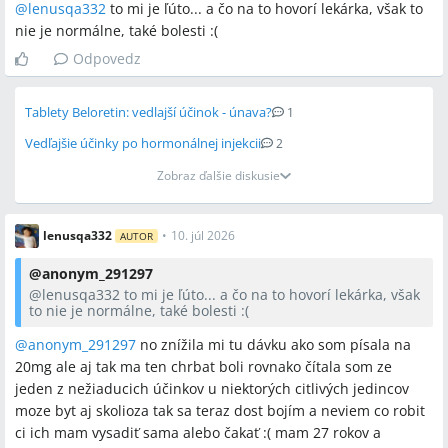
pri nádychu...
@
lenusqa332
to mi je ľúto... a čo na to hovorí lekárka, však to
nie je normálne, také bolesti :(
Odpovedz
Tablety Beloretin: vedlajší účinok - únava?
1
Vedľajšie účinky po hormonálnej injekcii
2
Zobraz ďalšie diskusie
lenusqa332
•
10. júl 2026
AUTOR
@
anonym_291297
@
lenusqa332
to mi je ľúto... a čo na to hovorí lekárka, však
to nie je normálne, také bolesti :(
@anonym_291297
no znížila mi tu dávku ako som písala na
20mg ale aj tak ma ten chrbat boli rovnako čítala som ze
jeden z nežiaducich účinkov u niektorých citlivých jedincov
moze byt aj skolioza tak sa teraz dost bojím a neviem co robit
ci ich mam vysadiť sama alebo čakať :( mam 27 rokov a