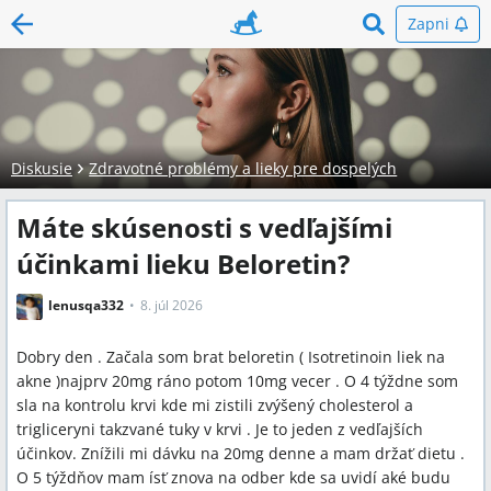
Zapni
Diskusie
Zdravotné problémy a lieky pre dospelých
Máte skúsenosti s vedľajšími
účinkami lieku Beloretin?
lenusqa332
8. júl 2026
Dobry den . Začala som brat beloretin ( Isotretinoin liek na
akne )najprv 20mg ráno potom 10mg vecer . O 4 týždne som
sla na kontrolu krvi kde mi zistili zvýšený cholesterol a
trigliceryni takzvané tuky v krvi . Je to jeden z vedľajších
účinkov. Znížili mi dávku na 20mg denne a mam držať dietu .
O 5 týždňov mam ísť znova na odber kde sa uvidí aké budu