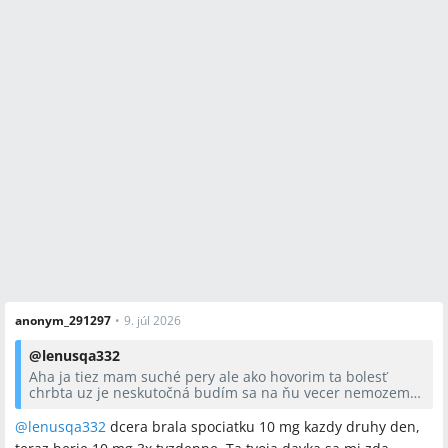
anonym_291297
•
9. júl 2026
@
lenusqa332
Aha ja tiez mam suché pery ale ako hovorim ta bolesť
chrbta uz je neskutočná budím sa na ňu vecer nemozem
ani spať a teraz sa mi pridali aj teploty a bolesť svalov ,
ruky nohy ... neviem ci je to liekmy ale viem ze som take
@
lenusqa332
dcera brala spociatku 10 mg kazdy druhy den,
problémy nemala predtým...