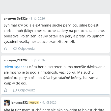
anonym_3e832e
•
8. júl 2026
Syn mal krv ok, ale extremne suche pery, oci, silne bolesti
chrbta, noh (klby) a neskutocne zadery na prstoch, zapalene,
bolestive. Po znizeni davky ostali len pery a prsty. Po uplnom
vysadeni vsetky neziaduce okamzite zmizli.
Odpovedz
anonym_291297
•
8. júl 2026
@
lenusqa332
Dcéra berie isotretonin, má menšie dávkovanie,
ale možno je to podľa hmotnosti, váži 50 kg. Má suchú
pokožku, pery a oči, používa hydratačné krémy, balzam a
kvapky do očí.
Odpovedz
lenusqa332
•
9. júl 2026
AUTOR
Aha ja tiez mam suché pery ale ako hovorim ta bolesť chrbta