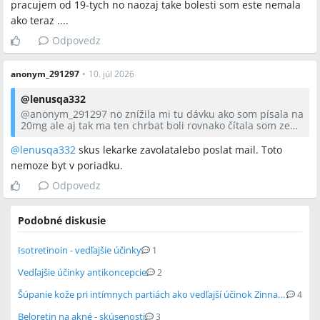
pracujem od 19-tych no naozaj take bolesti som este nemala
ako teraz ....
Odpovedz
anonym_291297
•
10. júl 2026
@
lenusqa332
@anonym_291297
no znížila mi tu dávku ako som písala na
20mg ale aj tak ma ten chrbat boli rovnako čítala som ze
jeden z nežiaducich účinkov u niektorých citlivých jedincov
moze byt aj skolioza tak sa teraz dost bojím a neviem co
@
lenusqa332
skus lekarke zavolatalebo poslat mail. Toto
robit ci ich mam vysadiť sama alebo čakať :( mam 27 rokov
nemoze byt v poriadku.
a pracujem od 19-tych no naozaj take bolesti som este
nemala ako teraz ....
Odpovedz
Podobné diskusie
Isotretinoin - vedľajšie účinky
1
Vedľajšie účinky antikoncepcie
2
Šúpanie kože pri intímnych partiách ako vedľajší účinok Zinnatu a Sumamedu
4
Beloretin na akné - skúsenosti
3