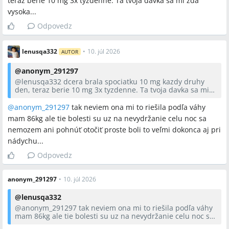
teraz berie 10 mg 3x tyzdenne. Ta tvoja davka sa mi zda
vysoka...
Odpovedz
lenusqa332
•
10. júl 2026
AUTOR
@
anonym_291297
@
lenusqa332
dcera brala spociatku 10 mg kazdy druhy
den, teraz berie 10 mg 3x tyzdenne. Ta tvoja davka sa mi
zda vysoka...
@anonym_291297
tak neviem ona mi to riešila podľa váhy
mam 86kg ale tie bolesti su uz na nevydržanie celu noc sa
nemozem ani pohnúť otočiť proste boli to veľmi dokonca aj pri
nádychu...
Odpovedz
anonym_291297
•
10. júl 2026
@
lenusqa332
@anonym_291297
tak neviem ona mi to riešila podľa váhy
mam 86kg ale tie bolesti su uz na nevydržanie celu noc sa
nemozem ani pohnúť otočiť proste boli to veľmi dokonca aj