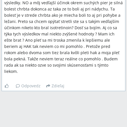
výsledky. NO a môj vedľajší účinok okrem suchých pier je silná
bolest chrbta dokonca az taka ze to boli aj pri nádychu. Ta
bolesť je v strede chrbta ako je miecha boli to aj pri pohybe a
ležani. Preto sa chcem opýtať stretli ste sa s takým vedľajším
účinkom niketo kto bral isotretinoin? Dosť sa bojím. Aj co sa
týka tych výsledkov mal niekto zvýšené hodnoty ? Mam ich
ešte brat ? Ano pleť sa mi troska zmenila k lepšiemu ale
beriem aj HAK tak neviem co mi pomohlo . Pretože pred
rokom alebo dvoma som tiez brala kvôli pleti hak a moja pleť
bola pekná. Takže neviem teraz reálne co pomohlo . Budem
rada ak sa niekto ozve so svojimi skúsenosťami s týmto
liekom.
Odpovedz
Zdieľaj