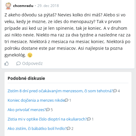
chcemradu
•
29. dec 2018
Z akeho dôvodu sa pýtaš? Nevies kolko dni máš? Alebo si vo
veku, kedy je mozne, ze ides do menopauzy? Tak v prvom
prípade asi ked uz je len spinenie, tak je koniec. A v druhom
asi nikto nevie. Niekto ma raz za dva tyzdne a nasledne raz za
tri mesiace. Niektorá z mesiaca na mesiac koniec. Niektorá po
polroku dostane este par mesiacov. Asi najlepsie ta pozna
gynekológ.
Odpovedz
Podobné diskusie
Zistím 8 dní pred očakávaným menzesom, či som tehotná?
4
Koniec dojčenia a menzes nikde
1
Ako privolať menzes?
5
Zistia mi v optike číslo dioptrí na okuliaroch?
1
Ako zistím, či bábätko bolí hrdlo?
2