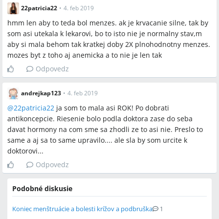
22patricia22
•
4. feb 2019
hmm len aby to teda bol menzes. ak je krvacanie silne, tak by
som asi utekala k lekarovi, bo to isto nie je normalny stav,m
aby si mala behom tak kratkej doby 2X plnohodnotny menzes.
mozes byt z toho aj anemicka a to nie je len tak
Odpovedz
andrejkap123
•
4. feb 2019
@
22patricia22
ja som to mala asi ROK! Po dobrati
antikoncepcie. Riesenie bolo podla doktora zase do seba
davat hormony na com sme sa zhodli ze to asi nie. Preslo to
same a aj sa to same upravilo.... ale sla by som urcite k
doktorovi...
Odpovedz
Podobné diskusie
Koniec menštruácie a bolesti krížov a podbruška
1