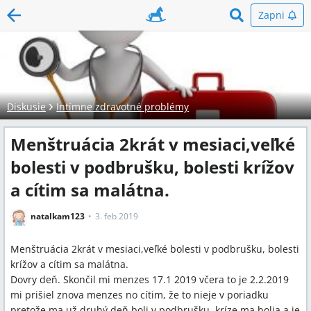
Zapni
Diskusie
Intímne zdravotné problémy
Menštruácia 2krát v mesiaci,veľké
bolesti v podbrušku, bolesti krížov
a cítim sa malátna.
natalkam123
3. feb 2019
Menštruácia 2krát v mesiaci,veľké bolesti v podbrušku, bolesti
krížov a cítim sa malátna.
Dovry deň. Skončil mi menzes 17.1 2019 včera to je 2.2.2019
mi prišiel znova menzes no cítim, že to nieje v poriadku
pretože ma už druhý deň boli v podbrušku, kríze ma bolia a je