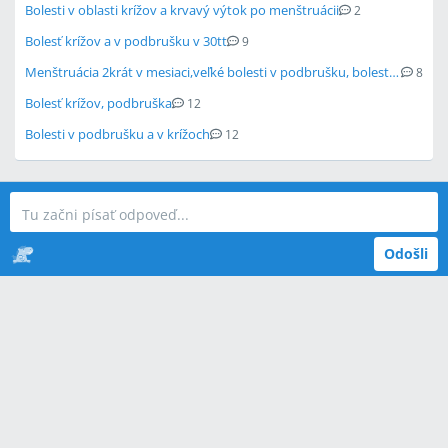
Bolesti v oblasti krížov a krvavý výtok po menštruácii
2
Bolesť krížov a v podbrušku v 30tt
9
Menštruácia 2krát v mesiaci,veľké bolesti v podbrušku, bolesti krížov a cítim...
8
Bolesť krížov, podbruška
12
Bolesti v podbrušku a v krížoch
12
Odošli