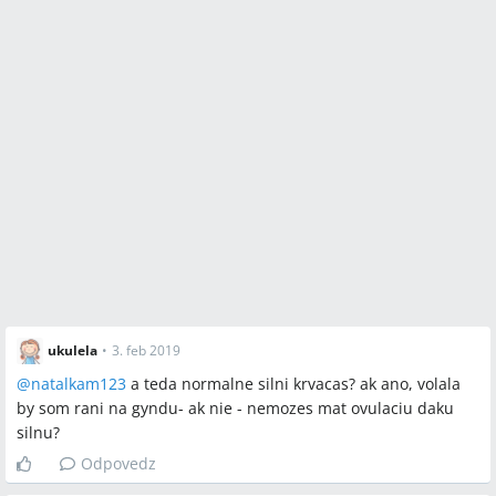
ukulela
•
3. feb 2019
@
natalkam123
a teda normalne silni krvacas? ak ano, volala
by som rani na gyndu- ak nie - nemozes mat ovulaciu daku
silnu?
Odpovedz