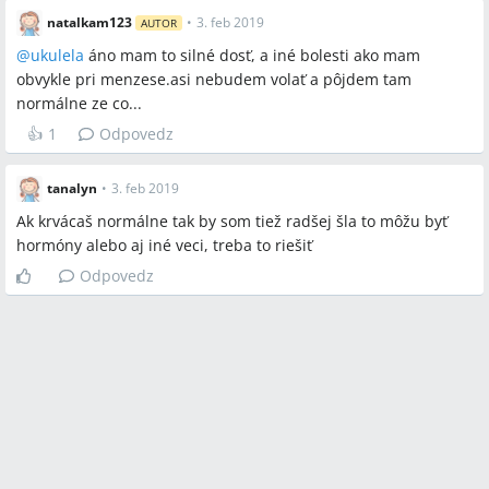
natalkam123
•
3. feb 2019
AUTOR
@
ukulela
áno mam to silné dosť, a iné bolesti ako mam
obvykle pri menzese.asi nebudem volať a pôjdem tam
normálne ze co...
👍
1
Odpovedz
tanalyn
•
3. feb 2019
Ak krvácaš normálne tak by som tiež radšej šla to môžu byť
hormóny alebo aj iné veci, treba to riešiť
Odpovedz