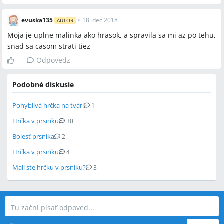
evuska135
•
18. dec 2018
AUTOR
Moja je uplne malinka ako hrasok, a spravila sa mi az po tehu,
snad sa casom strati tiez
Odpovedz
Podobné diskusie
Pohyblivá hrčka na tvári
1
Hrčka v prsníku
30
Bolesť prsníka
2
Hrčka v prsníku
4
Mali ste hrčku v prsníku?
3