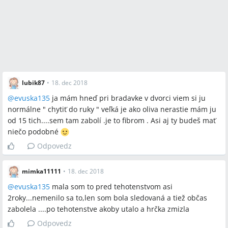
lubik87
•
18. dec 2018
@
evuska135
ja mám hneď pri bradavke v dvorci viem si ju
normálne " chytiť do ruky " veľká je ako oliva nerastie mám ju
od 15 tich....sem tam zabolí .je to fibrom . Asi aj ty budeš mať
niečo podobné
Odpovedz
mimka11111
•
18. dec 2018
@
evuska135
mala som to pred tehotenstvom asi
2roky...nemenilo sa to,len som bola sledovaná a tiež občas
zabolela ....po tehotenstve akoby utalo a hrčka zmizla
Odpovedz