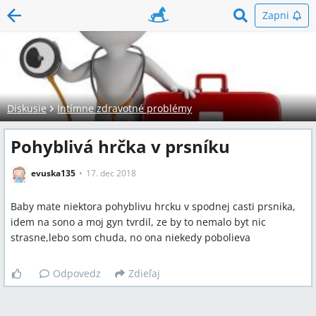
Zapni
Diskusie
Intímne zdravotné problémy
Pohyblivá hrčka v prsníku
evuska135
17. dec 2018
Baby mate niektora pohyblivu hrcku v spodnej casti prsnika,
idem na sono a moj gyn tvrdil, ze by to nemalo byt nic
strasne,lebo som chuda, no ona niekedy pobolieva
Odpovedz
Zdieľaj