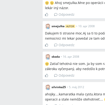
Ahoj smejulka.Mne po operácii cy
lekár iný názor.
Odpovedz
smejulka
•
10. apr 2008
AUTOR
Dakujem ti strasne moc.Aj sa ti to pod
nemocnici mi lekar povedal ze tam ods
Odpovedz
skoda
•
16. apr 2008
Zatiaľ tehotná nie som. Ja by som r
zákroku vyčerpaný, aby nedošlo k potra
Odpovedz
silvinka25
•
5. máj 2012
ahojky....kamaratka mala cystu.ktora m
operacii a stale nemôže otehotnieť....