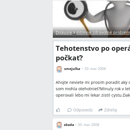
Diskusie
Intímne zdravotné problém
Tehotenstvo po operá
počkať?
smejulka
20. mar 2008
Ahojte neviete mi prosim poradit aky d
som mohla otehotniet?Minuly rok v le
operovali lebo mi lekar zistil cystu.D
Odpovedz
Zdieľaj
skoda
•
30. mar 2008