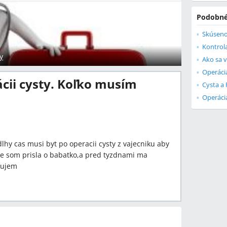
Podobné
Kontrola
y
Ako sa v
Operácia
cii cysty. Koľko musím
Cysta a
Operáci
lhy cas musi byt po operacii cysty z vajecniku aby
te som prisla o babatko,a pred tyzdnami ma
akujem