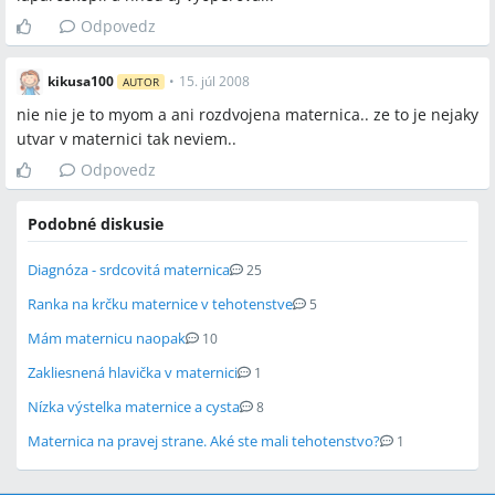
Odpovedz
kikusa100
•
15. júl 2008
AUTOR
nie nie je to myom a ani rozdvojena maternica.. ze to je nejaky
utvar v maternici tak neviem..
Odpovedz
Podobné diskusie
Diagnóza - srdcovitá maternica
25
Ranka na krčku maternice v tehotenstve
5
Mám maternicu naopak
10
Zakliesnená hlavička v maternici
1
Nízka výstelka maternice a cysta
8
Maternica na pravej strane. Aké ste mali tehotenstvo?
1