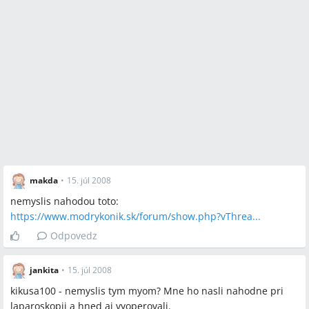
makda
•
15. júl 2008
nemyslis nahodou toto:
https://www.modrykonik.sk/forum/show.php?vThrea...
Odpovedz
jankita
•
15. júl 2008
kikusa100 - nemyslis tym myom? Mne ho nasli nahodne pri
laparoskopii a hned aj vyoperovali.