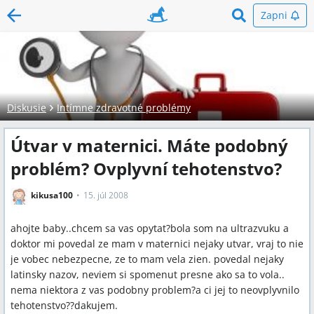
Zapni
Diskusie
Intímne zdravotné problémy
Útvar v maternici. Máte podobný
problém? Ovplyvní tehotenstvo?
kikusa100
15. júl 2008
ahojte baby..chcem sa vas opytat?bola som na ultrazvuku a
doktor mi povedal ze mam v maternici nejaky utvar, vraj to nie
je vobec nebezpecne, ze to mam vela zien. povedal nejaky
latinsky nazov, neviem si spomenut presne ako sa to vola..
nema niektora z vas podobny problem?a ci jej to neovplyvnilo
tehotenstvo??dakujem.