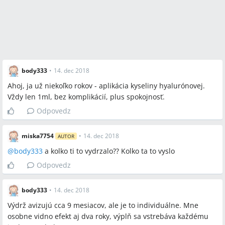
body333
•
14. dec 2018
Ahoj, ja už niekoľko rokov - aplikácia kyseliny hyalurónovej.
Vždy len 1ml, bez komplikácií, plus spokojnosť.
Odpovedz
miska7754
•
14. dec 2018
AUTOR
@
body333
a kolko ti to vydrzalo?? Kolko ta to vyslo
Odpovedz
body333
•
14. dec 2018
Výdrž avizujú cca 9 mesiacov, ale je to individuálne. Mne
osobne vidno efekt aj dva roky, výplň sa vstrebáva každému