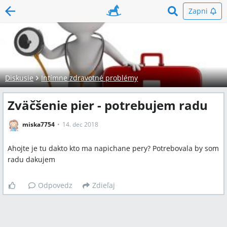
Zapni
Diskusie
Intímne zdravotné problémy
Zväčšenie pier - potrebujem radu
miska7754
14. dec 2018
Ahojte je tu dakto kto ma napichane pery? Potrebovala by som
radu dakujem
Odpovedz
Zdieľaj