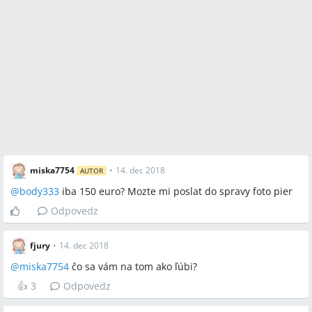
miska7754
•
14. dec 2018
AUTOR
@
body333
iba 150 euro? Mozte mi poslat do spravy foto pier
Odpovedz
fjury
•
14. dec 2018
@
miska7754
čo sa vám na tom ako ľúbi?
👍
3
Odpovedz