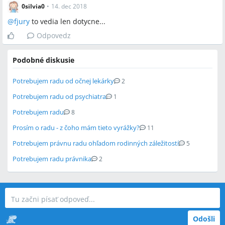
0silvia0
•
14. dec 2018
@
fjury
to vedia len dotycne...
Odpovedz
Podobné diskusie
Potrebujem radu od očnej lekárky
2
Potrebujem radu od psychiatra
1
Potrebujem radu
8
Prosím o radu - z čoho mám tieto vyrážky?
11
Potrebujem právnu radu ohľadom rodinných záležitostí
5
Potrebujem radu právnika
2
Odošli