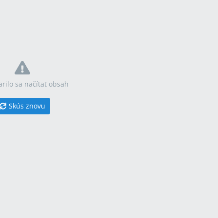
rilo sa načítať obsah
Skús znovu