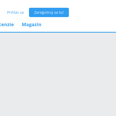
Prihlás sa
Zaregistruj sa tu!
cenzie
Magazín