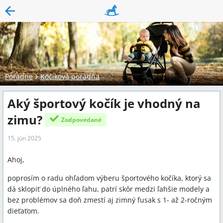
Poradne
Kočíková poradňa
Aký športový kočík je vhodný na
zimu?
Zodpovedané
15. jún 2025
Ahoj,
poprosím o radu ohľadom výberu športového kočíka, ktorý sa
dá sklopiť do úplného ľahu, patrí skôr medzi ľahšie modely a
bez problémov sa doň zmestí aj zimný fusak s 1- až 2-ročným
dieťaťom.