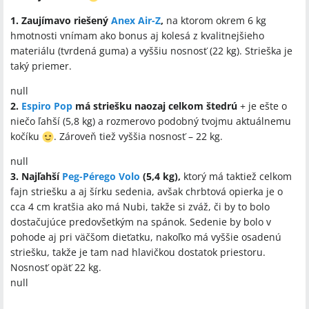
1. Zaujímavo riešený
Anex Air-Z
,
na ktorom okrem 6 kg
hmotnosti vnímam ako bonus aj kolesá z kvalitnejšieho
materiálu (tvrdená guma) a vyššiu nosnosť (22 kg). Strieška je
taký priemer.
null
2.
Espiro Pop
má striešku naozaj celkom štedrú
+ je ešte o
niečo ľahší (5,8 kg) a rozmerovo podobný tvojmu aktuálnemu
kočíku
. Zároveň tiež vyššia nosnosť – 22 kg.
null
3. Najľahší
Peg-Pérego Volo
(5,4 kg),
ktorý má taktiež celkom
fajn striešku a aj šírku sedenia, avšak chrbtová opierka je o
cca 4 cm kratšia ako má Nubi, takže si zváž, či by to bolo
dostačujúce predovšetkým na spánok. Sedenie by bolo v
pohode aj pri väčšom dieťatku, nakoľko má vyššie osadenú
striešku, takže je tam nad hlavičkou dostatok priestoru.
Nosnosť opäť 22 kg.
null