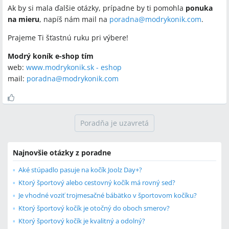
Ak by si mala ďalšie otázky, prípadne by ti pomohla
ponuka
na mieru
, napíš nám mail na
poradna@modrykonik.com
.
Prajeme Ti šťastnú ruku pri výbere!
Modrý koník e-shop tím
web:
www.modrykonik.sk - eshop
mail:
poradna@modrykonik.com
Poradňa je uzavretá
Najnovšie otázky z poradne
Aké stúpadlo pasuje na kočík Joolz Day+?
Ktorý športový alebo cestovný kočík má rovný sed?
Je vhodné voziť trojmesačné bábätko v športovom kočíku?
Ktorý športový kočík je otočný do oboch smerov?
Ktorý športový kočík je kvalitný a odolný?