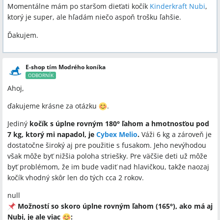
Momentálne mám po staršom dieťati kočík
Kinderkraft Nubi
,
ktorý je super, ale hľadám niečo aspoň trošku ľahšie.
Ďakujem.
E-shop tím Modrého koníka
ODBORNÍK
Ahoj,
ďakujeme krásne za otázku
.
Jediný
kočík s úplne rovným 180° ľahom a hmotnosťou pod
7 kg, ktorý mi napadol, je
Cybex Melio
.
Váži 6 kg a zároveň je
dostatočne široký aj pre použitie s fusakom. Jeho nevýhodou
však môže byť nižšia poloha striešky. Pre väčšie deti už môže
byť problémom, že im bude vadiť nad hlavičkou, takže naozaj
kočík vhodný skôr len do tých cca 2 rokov.
null
Možností so skoro úplne rovným ľahom (165°), ako má aj
Nubi, je ale viac
: