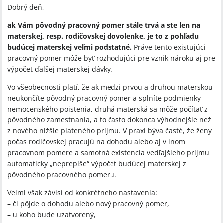
Dobrý deň,
ak Vám pôvodný pracovný pomer stále trvá a ste len na
materskej, resp. rodičovskej dovolenke, je to z pohľadu
budúcej materskej veľmi podstatné.
Práve tento existujúci
pracovný pomer môže byť rozhodujúci pre vznik nároku aj pre
výpočet ďalšej materskej dávky.
Vo všeobecnosti platí, že ak medzi prvou a druhou materskou
neukončíte pôvodný pracovný pomer a splníte podmienky
nemocenského poistenia, druhá materská sa môže počítať z
pôvodného zamestnania, a to často dokonca výhodnejšie než
z nového nižšie plateného príjmu. V praxi býva časté, že ženy
počas rodičovskej pracujú na dohodu alebo aj v inom
pracovnom pomere a samotná existencia vedľajšieho príjmu
automaticky „neprepíše“ výpočet budúcej materskej z
pôvodného pracovného pomeru.
Veľmi však závisí od konkrétneho nastavenia:
– či pôjde o dohodu alebo nový pracovný pomer,
– u koho bude uzatvorený,