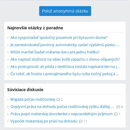
Polož anonymnú otázku
Najnovšie otázky z poradne
Ako vysporiadať spoločný pozemok pri bytovom dome?
Je zamestnávateľ povinný automaticky zaslať výplatnú pásku a zápočtový list?
Môže manžel žiadať vrátenie daru pre jednu hádku?
Ako napísať sťažnosť na obec kvôli zápachu z chovu ošípaných?
Ako postupovať, ak pôda z dedičstva zostala napísaná len na jedného súrodenca?
Čo robiť, ak hostia z prenajímaného bytu rušia nočný pokoj a robia neporiadok?
Súvisiace diskusie
Brigáda počas rodičovskej
2
Ovplyvní práca na dohodu počas rodičovskej výšku ďalšej materskej?
4
Práca popri materskej dovolenke s nepravidelným príjmom
1
Výpočet materskej po práci na dohodu
11