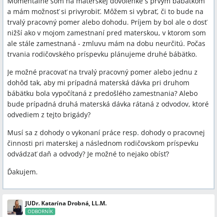
Momentálne som na materskej dovolenke s prvým bábätkom
a mám možnosť si privyrobiť. Môžem si vybrať, či to bude na
trvalý pracovný pomer alebo dohodu. Príjem by bol ale o dosť
nižší ako v mojom zamestnaní pred materskou, v ktorom som
ale stále zamestnaná - zmluvu mám na dobu neurčitú. Počas
trvania rodičovského príspevku plánujeme druhé bábätko.
Je možné pracovať na trvalý pracovný pomer alebo jednu z
dohôd tak, aby mi prípadná materská dávka pri druhom
bábätku bola vypočítaná z predošlého zamestnania? Alebo
bude prípadná druhá materská dávka rátaná z odvodov, ktoré
odvediem z tejto brigády?
Musí sa z dohody o vykonaní práce resp. dohody o pracovnej
činnosti pri materskej a následnom rodičovskom príspevku
odvádzať daň a odvody? Je možné to nejako obísť?
Ďakujem.
JUDr. Katarína Drobná, LL.M.
ODBORNÍK