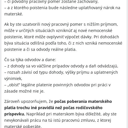
– či pôvodný pracovný pomer zostane zachovaný,
– a z ktorého poistenia bude následne uplatňovaný nárok na
materské.
Ak by ste uzatvorili nový pracovný pomer s nižším príjmom,
môže v určitých situáciách vzniknúť aj nové nemocenské
poistenie, ktoré môže ovplyvniť výpočet dávky. Pri dohodách
býva situácia odlišná podľa toho, či z nich vzniká nemocenské
poistenie a či sa odvody reálne platia.
Čo sa týka odvodov a dane:
– z dohody sa vo väčšine prípadov odvody a daň odvádzajú,
– rozsah závisí od typu dohody, výšky príjmu a uplatnených
výnimiek,
– „obísť“ legálne platenie povinných odvodov pri práci v
zásade možné nie je.
Zároveň upozorňujem, že
počas poberania materského
platia trochu iné pravidlá než počas rodičovského
príspevku.
Napríklad pri materskom býva dôležité, aby ste
nevykonávali prácu na tú istú pracovnú zmluvu, z ktorej
materské poberáte.