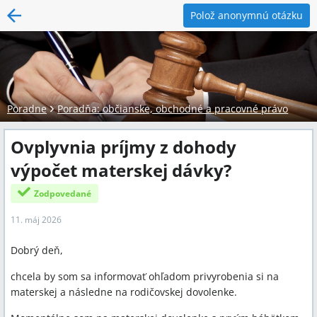
Polož anonymnú otázku
Poradne
Poradňa: občianske, obchodné a pracovné právo
Ovplyvnia príjmy z dohody
výpočet materskej dávky?
Zodpovedané
11. máj 2026
Dobrý deň,
chcela by som sa informovať ohľadom privyrobenia si na
materskej a následne na rodičovskej dovolenke.