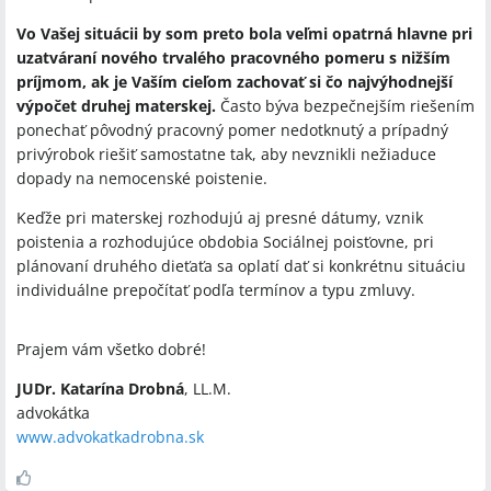
Vo Vašej situácii by som preto bola veľmi opatrná hlavne pri
uzatváraní nového trvalého pracovného pomeru s nižším
príjmom, ak je Vaším cieľom zachovať si čo najvýhodnejší
výpočet druhej materskej.
Často býva bezpečnejším riešením
ponechať pôvodný pracovný pomer nedotknutý a prípadný
privýrobok riešiť samostatne tak, aby nevznikli nežiaduce
dopady na nemocenské poistenie.
Keďže pri materskej rozhodujú aj presné dátumy, vznik
poistenia a rozhodujúce obdobia Sociálnej poisťovne, pri
plánovaní druhého dieťaťa sa oplatí dať si konkrétnu situáciu
individuálne prepočítať podľa termínov a typu zmluvy.
Prajem vám všetko dobré!
JUDr. Katarína Drobná
, LL.M.
advokátka
www.advokatkadrobna.sk