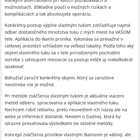
všetkými alternatívami pri vašich požiadavkách a
možnostiach, dôkladne poučí o možných rizikách a
komplikáciách a tak absolvujete operáciu.
Konkrétny postup výplne vlastným tukom zohľadňuje najmä
odber dostatočného množstva tuku z iných miest na VAŠOM
tele. Aplikácia do tkanív prsníka. Vykonáva sa prevažne v
celkovej anestézii vzhľadom na veľkosť lokality. Podľa toho aký
objem vlastného tuku sa v tele prirodzenými pochodmi
vstrebe s odstupom mesiacov sa postup môže aj niekoľkokrát
opakovať.
Bohužiaľ zaručiť konkrétny objem, ktorý sa zaručene
nevstrebe nie je možné.
Pri metóde zväčšenia vlastným tukom je aktuálne viacero
metód odberu, spracovania a aplikácie vlastného tuku.
Nechcem robiť reklamu, preto neuvediem ich názvy ale na
webe je informácií dostatok. Neviem o žiadnej, ktorá by
výrazne presahovala výsledkami tie ostatné metódy.
Koncept zväčšenia prsníkov vlastným tkanivom je vábivý, ale