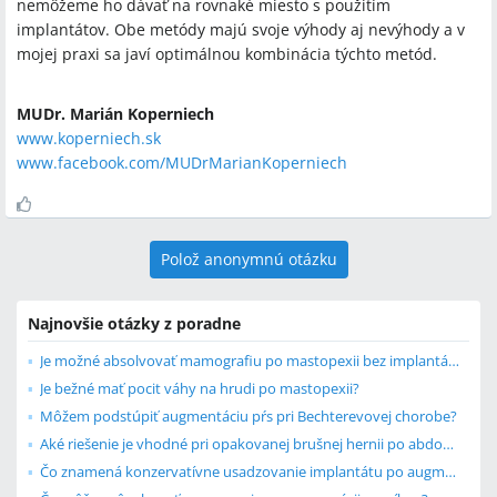
nemôžeme ho dávať na rovnaké miesto s použitím
implantátov. Obe metódy majú svoje výhody aj nevýhody a v
mojej praxi sa javí optimálnou kombinácia týchto metód.
MUDr. Marián Koperniech
www.koperniech.sk
www.facebook.com/MUDrMarianKoperniech
Polož anonymnú otázku
Najnovšie otázky z poradne
Je možné absolvovať mamografiu po mastopexii bez implantátov?
Je bežné mať pocit váhy na hrudi po mastopexii?
Môžem podstúpiť augmentáciu pŕs pri Bechterevovej chorobe?
Aké riešenie je vhodné pri opakovanej brušnej hernii po abdominoplastike?
Čo znamená konzervatívne usadzovanie implantátu po augmentácii?