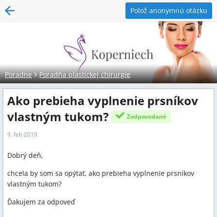
Polož anonymnú otázku
Poradne
Poradňa plastickej chirurgie
Ako prebieha vyplnenie prsníkov
vlastným tukom?
Zodpovedané
9. feb 2019
Dobrý deň,
chcela by som sa opýtať, ako prebieha vyplnenie prsníkov
vlastným tukom?
Ďakujem za odpoveď