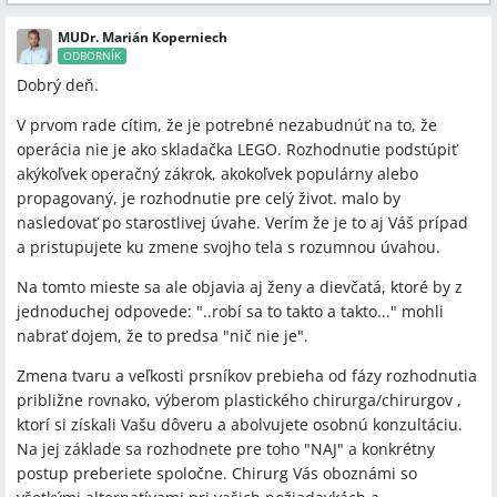
MUDr. Marián Koperniech
ODBORNÍK
Dobrý deň.
V prvom rade cítim, že je potrebné nezabudnúť na to, že
operácia nie je ako skladačka LEGO. Rozhodnutie podstúpiť
akýkoľvek operačný zákrok, akokoľvek populárny alebo
propagovaný, je rozhodnutie pre celý život. malo by
nasledovať po starostlivej úvahe. Verím že je to aj Váš prípad
a pristupujete ku zmene svojho tela s rozumnou úvahou.
Na tomto mieste sa ale objavia aj ženy a dievčatá, ktoré by z
jednoduchej odpovede: "..robí sa to takto a takto..." mohli
nabrať dojem, že to predsa "nič nie je".
Zmena tvaru a veľkosti prsníkov prebieha od fázy rozhodnutia
približne rovnako, výberom plastického chirurga/chirurgov ,
ktorí si získali Vašu dôveru a abolvujete osobnú konzultáciu.
Na jej základe sa rozhodnete pre toho "NAJ" a konkrétny
postup preberiete spoločne. Chirurg Vás oboznámi so