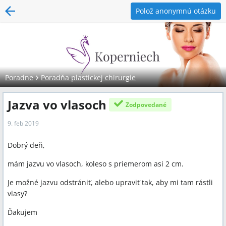
Polož anonymnú otázku
Poradne
Poradňa plastickej chirurgie
Jazva vo vlasoch
Zodpovedané
9. feb 2019
Dobrý deň,
mám jazvu vo vlasoch, koleso s priemerom asi 2 cm.
Je možné jazvu odstrániť, alebo upraviť tak, aby mi tam rástli
vlasy?
Ďakujem