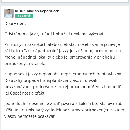
MUDr. Marián Koperniech
ODBORNÍK
Dobrý deň.
Odstránenie jazvy u ľudí bohužiaľ nevieme vykonať.
Pri rôznych zákrokoch alebo metódach ošetrovania jaziev je
základom "znenápadnenie" jazvy jej zúžením, presunom do
menej nápadnej lokality alebo jej smerovania v priebehu
prirodzených vrások.
Nápadnosti jazvy nepomáha neprítomnosť ochlpenia/vlasov.
Do úvahy pripadá transplantácia vlasov, tú však
nevykonávam, preto Vám z mojej praxe nemôžem zhodnotiť
jej úspešnosť a efekt.
Jednoduché riešenie je zúžiť jazvu a z kolesa bez vlasov urobiť
užší útvar. Dokonalý výsledok bez jazvy s prirodzeným rastom
vlasov nemôžete očakávať.