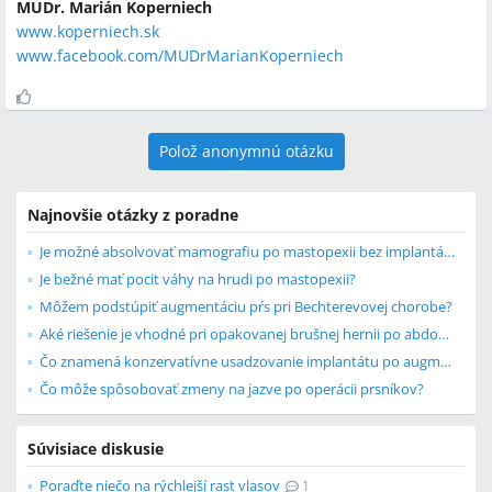
MUDr. Marián Koperniech
www.koperniech.sk
www.facebook.com/MUDrMarianKoperniech
Polož anonymnú otázku
Najnovšie otázky z poradne
Je možné absolvovať mamografiu po mastopexii bez implantátov?
Je bežné mať pocit váhy na hrudi po mastopexii?
Môžem podstúpiť augmentáciu pŕs pri Bechterevovej chorobe?
Aké riešenie je vhodné pri opakovanej brušnej hernii po abdominoplastike?
Čo znamená konzervatívne usadzovanie implantátu po augmentácii?
Čo môže spôsobovať zmeny na jazve po operácii prsníkov?
Súvisiace diskusie
Poraďte niečo na rýchlejší rast vlasov
1