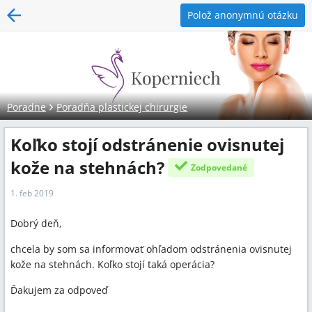
Polož anonymnú otázku
Poradne
Poradňa plastickej chirurgie
Koľko stojí odstránenie ovisnutej
kože na stehnách?
Zodpovedané
1. feb 2019
Dobrý deň,
chcela by som sa informovať ohľadom odstránenia ovisnutej
kože na stehnách. Koľko stojí taká operácia?
Ďakujem za odpoveď