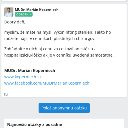
MUDr. Marián Koperniech
ODBORNÍK
Dobrý deň,
myslím, že máte na mysli výkon lifting stehien. Takto ho
môžete nájsť v cenníkoch plastických chirurgov.
Zohľadnite v nich aj cenu za celkovú anestéziu a
hospitalizáciu/lôžko ak je v cenníku uvedená samostatne.
MUDr. Marián Koperniech
www.koperniech.sk
www.facebook.com/MUDrMarianKoperniech
Polož anonymnú otázku
Najnovšie otázky z poradne