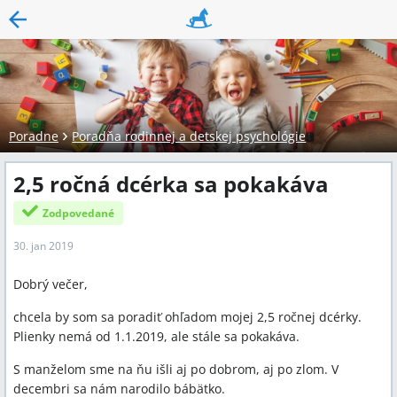
Poradne
Poradňa rodinnej a detskej psychológie
2,5 ročná dcérka sa pokakáva
Zodpovedané
30. jan 2019
Dobrý večer,
chcela by som sa poradiť ohľadom mojej 2,5 ročnej dcérky.
Plienky nemá od 1.1.2019, ale stále sa pokakáva.
S manželom sme na ňu išli aj po dobrom, aj po zlom. V
decembri sa nám narodilo bábätko.