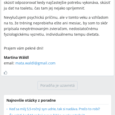
skúsiť odpozorovať kedy najčastejšie potrebu vykonáva, skúsiť
ju dať na toaletu, čas tam jej nejako spríjemniť.
Nevylučujem psychickú príčinu, ale v tomto veku a vzhľadom
na to, že tréning neprebieha ešte ani mesiac, by som to skôr
pripísala nevytrénovaným zvieračom, nedostatočnému
fyziologickému vyzretiu, individuálnemu tempu dieťaťa.
Prajem vám pekné dni!
Martina Wäldl
email:
mata.waldl@gmail.com
Poradňa je uzavretá
Najnovšie otázky z poradne
Keď sa môj 5,5-ročný syn udrie, tak si nadáva. Prečo to robí?