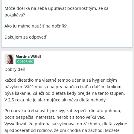
Môže dcérka na seba upútavať pozornosť tým, že sa
pokakáva?
Ako ju máme naučiť na nočník?
Ďakujem za odpoveď
Martina Wäldl
ODBORNÍK
Dobrý deň,
každé dieťatko má vlastné tempo učenia sa hygienickým
návykom. Väčšinou sa najprv naučia cikať a ďalším krokom
býva kakanie. Záleží od dieťaťa kedy prejde na tento stupeň.
V 2,5 roku nie je alarmujúce ak máva dieťa nehody.
Pri nácviku treba byť trpezlivý, zabezpečiť dieťaťu pohodu,
pocit bezpečia, netrestať, nerobiť z toho veľkú vec.
Vysvetľovať, že potreba sa vykonáva do záchoda, dieťa zvykne
aj odpozerať od rodičov, že oni chodia na záchod. Môžete