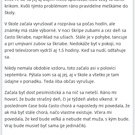
krikom. Kvôli týmto problémom ráno pravidelne meškáme do
školy.
V škole začala vyrušovať a rozpráva sa počas hodín, ale
známky má stále výborné. V noci škrípe zubami a cez deň sa
často škriabe, napríklad na ušiach. Stále je v pohybe, tancuje
a pri umývaní zubov sa škriabe. Nedokáže byť v pokoji, no
pred televízorom vydrží aj 1,5 hodiny. Keď sa nudí, odťahuje
sa.
Nikdy nemala obdobie vzdoru, toto začalo asi v polovici
septembra. Pýtala som sa aj jej, aj v škole a všetko je tam
údajne v poriadku. Teda iiba občas vyrušuje.
Začala byť dosť pesimistická a na nič sa neteší. Ráno mi
hovorí, že bude strašný deň, či je týždeň alebo víkend. V
poslednom čase bola často chorá a naposledy mi povedala, že
ak má byť stále chorá, načo vlastne existuje. Včera mi
povedala, že keď bude veľká a nebude mať muža, s kým bude.
Vraj bude musieť byť sama (je jedináčik).