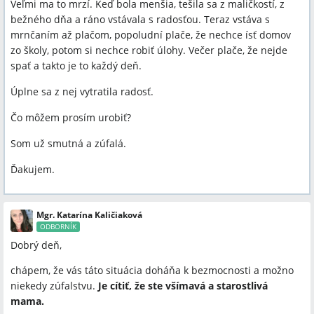
Veľmi ma to mrzí. Keď bola menšia, tešila sa z maličkostí, z
bežného dňa a ráno vstávala s radosťou. Teraz vstáva s
mrnčaním až plačom, popoludní plače, že nechce ísť domov
zo školy, potom si nechce robiť úlohy. Večer plače, že nejde
spať a takto je to každý deň.
Úplne sa z nej vytratila radosť.
Čo môžem prosím urobiť?
Som už smutná a zúfalá.
Ďakujem.
Mgr. Katarína Kaličiaková
ODBORNÍK
Dobrý deň,
chápem, že vás táto situácia doháňa k bezmocnosti a možno
niekedy zúfalstvu.
Je cítiť, že ste všímavá a starostlivá
mama.