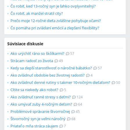
Čo robiť, keď 13-ročný syn je ľahko ovplyvniteľný?
Čo robiť, ak manžel stratil city?
Prečo moje 12-ročné dieťa zvláštne pohybuje očami?
Čo pomáha pri zvládaní emócií a zlepšení flexibility?
Súvisiace diskusie
Ako urýchliť ráno so škôlkarmi?
57
Strácam radosť zo života
49
Kedy sa zlepší starostlivosť o náročné bábätko?
57
Ako zvládnuť obdobie bez životnej radosti?
4
Ako zvládnuť denné rutiny s takmer 10-ročným dieťaťom?
50
Cítite sa niekedy ako robot?
5
Ako zvládnuť ranné stresy s deťmi?
124
Ako umývať zuby 4-ročným deťom?
64
Problémové správanie štvorročnej
45
Štvorročný syn je veľmi náročný
68
Priateľ o mňa stráca záujem
7