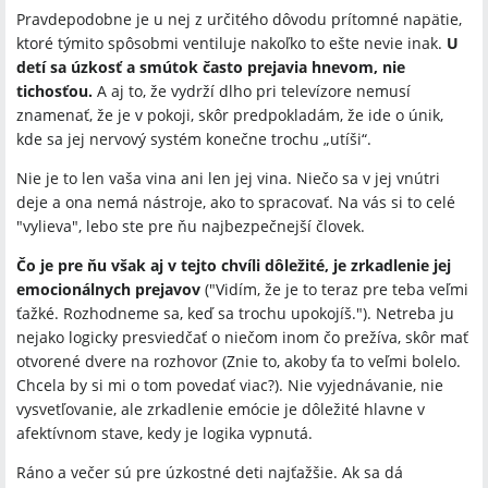
Pravdepodobne je u nej z určitého dôvodu prítomné napätie,
ktoré týmito spôsobmi ventiluje nakoľko to ešte nevie inak.
U
detí sa úzkosť a smútok často prejavia hnevom, nie
tichosťou.
A aj to, že vydrží dlho pri televízore nemusí
znamenať, že je v pokoji, skôr predpokladám, že ide o únik,
kde sa jej nervový systém konečne trochu „utíši“.
Nie je to len vaša vina ani len jej vina. Niečo sa v jej vnútri
deje a ona nemá nástroje, ako to spracovať. Na vás si to celé
"vylieva", lebo ste pre ňu najbezpečnejší človek.
Čo je pre ňu však aj v tejto chvíli dôležité, je zrkadlenie jej
emocionálnych prejavov
("Vidím, že je to teraz pre teba veľmi
ťažké. Rozhodneme sa, keď sa trochu upokojíš."). Netreba ju
nejako logicky presviedčať o niečom inom čo prežíva, skôr mať
otvorené dvere na rozhovor (Znie to, akoby ťa to veľmi bolelo.
Chcela by si mi o tom povedať viac?). Nie vyjednávanie, nie
vysvetľovanie, ale zrkadlenie emócie je dôležité hlavne v
afektívnom stave, kedy je logika vypnutá.
Ráno a večer sú pre úzkostné deti najťažšie. Ak sa dá