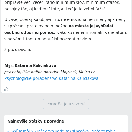
pripravte veci večer, ráno minimum slov, minimum otázok,
pokojný tón, aj keď meškáte, aj keď je to veľmi ťažké.
U vašej dcérky sa objavili rôzne emocionálne zmeny aj zmeny
v správaní, preto by bolo možno
na mieste jej vyhľadať
osobnú odbornú pomoc.
Nakoľko nemám kontakt s dieťaťom,
viac vám k tomuto bohužiaľ povedať neviem.
S pozdravom.
Mgr. Katarína Kaličiaková
psychologička online poradne Mojra.sk, Mojra.cz
Psychologické poradenstvo Katarína Kaličiaková
Poradňa je uzavretá
Najnovšie otázky z poradne
Keď sa môj 5,5-ročný syn udrie, tak si nadáva. Prečo to robí?