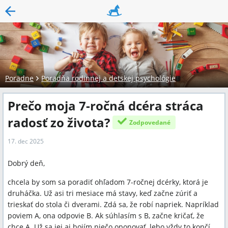
Poradne
Poradňa rodinnej a detskej psychológie
Prečo moja 7-ročná dcéra stráca
radosť zo života?
Zodpovedané
17. dec 2025
Dobrý deň,
chcela by som sa poradiť ohľadom 7-ročnej dcérky, ktorá je
druháčka. Už asi tri mesiace má stavy, keď začne zúriť a
trieskať do stola či dverami. Zdá sa, že robí napriek. Napríklad
poviem A, ona odpovie B. Ak súhlasím s B, začne kričať, že
chce A. Už sa jej aj bojím niečo oponovať, lebo vždy to končí